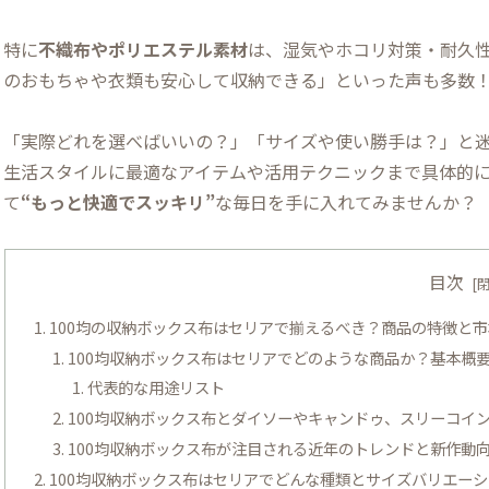
特に
不織布やポリエステル素材
は、湿気やホコリ対策・耐久
のおもちゃや衣類も安心して収納できる」といった声も多数
「実際どれを選べばいいの？」「サイズや使い勝手は？」と
生活スタイルに最適なアイテムや活用テクニックまで具体的
て
“もっと快適でスッキリ”
な毎日を手に入れてみませんか？
目次
100均の収納ボックス布はセリアで揃えるべき？商品の特徴と
100均収納ボックス布はセリアでどのような商品か？基本概
代表的な用途リスト
100均収納ボックス布とダイソーやキャンドゥ、スリーコイ
100均収納ボックス布が注目される近年のトレンドと新作動
100均収納ボックス布はセリアでどんな種類とサイズバリエー