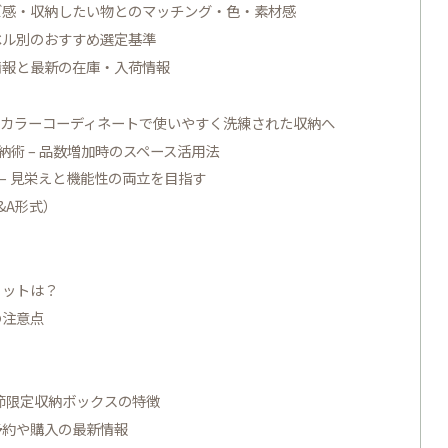
イズ感・収納したい物とのマッチング・色・素材感
ベル別のおすすめ選定基準
情報と最新の在庫・入荷情報
、カラーコーディネートで使いやすく洗練された収納へ
納術 – 品数増加時のスペース活用法
 – 見栄えと機能性の両立を目指す
&A形式）
リットは？
の注意点
季節限定収納ボックスの特徴
予約や購入の最新情報