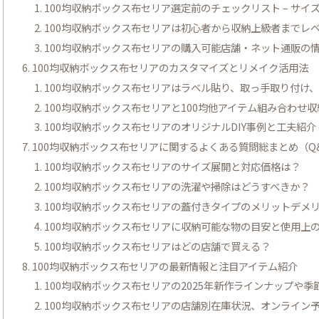
100均収納ボックス布セリア選定前のチェックリスト – サ
100均収納ボックス布セリアは初心者から収納上級者までレ
100均収納ボックス布セリアの購入可能店舗・ネット通販の
100均収納ボックス布セリアのカスタマイズとリメイク活用法
100均収納ボックス布セリアはラベル貼り、取っ手取り付け
100均収納ボックス布セリアと100均他アイテム組み合わせ収
100均収納ボックス布セリアのオリジナルDIY事例と工夫紹介
100均収納ボックス布セリアに関するよくある質問総まとめ（Q
100均収納ボックス布セリアのサイズ展開と対応価格は？
100均収納ボックス布セリアの洗濯や掃除はどうすべきか？
100均収納ボックス布セリアの蓋付きタイプのメリットデメ
100均収納ボックス布セリアに収納可能な物の目安と使用上
100均収納ボックス布セリアはどの店舗で買える？
100均収納ボックス布セリアの最新情報と注目アイテム紹介
100均収納ボックス布セリアの2025年新作ラインナップや
100均収納ボックス布セリアの店舗別在庫状況、オンライン