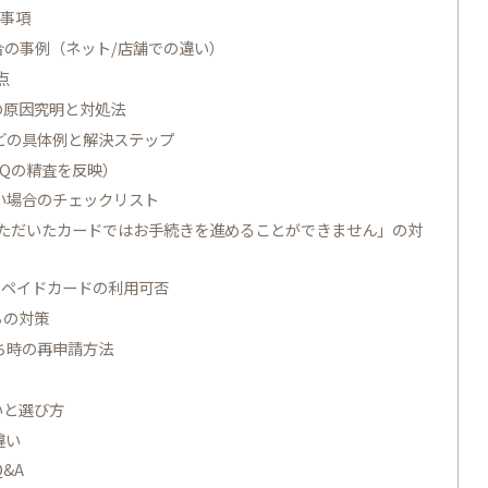
意事項
合の事例（ネット/店舗での違い）
点
の原因究明と対処法
どの具体例と解決ステップ
AQの精査を反映）
い場合のチェックリスト
ただいたカードではお手続きを進めることができません」の対
ビット/プリペイドカードの利用可否
ちの対策
ち時の再申請方法
いと選び方
違い
&A