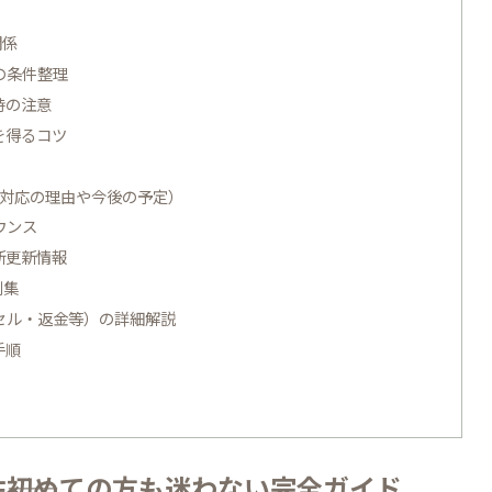
関係
の条件整理
時の注意
を得るコツ
非対応の理由や今後の予定）
ウンス
新更新情報
例集
セル・返金等）の詳細解説
手順
――初めての方も迷わない完全ガイド