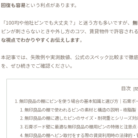
回復も容易
という利点があります。
「100均や他社ピンでも大丈夫？」と迷う方も多いですが、
無
ピンが刺さらないときや外し方のコツ、賃貸物件で許容され
な視点でわかりやすくお伝えします
。
本記事では、失敗例や実測数値、公式のスペック比較まで徹
を、ぜひ続きでご確認ください。
目次
無印良品の棚にピンを使う場合の基本知識と選び方｜石膏ボ
無印良品の棚で使われるピンの素材と構造の説明 – 樹脂
無印良品の棚に適したピンのサイズ・耐荷重とシリーズ対応状
石膏ボード壁に最適な無印良品の棚用ピンの特徴と注意点 
無印良品の棚へピン取付をする際の賃貸利用時の法律的・管