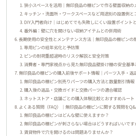
狭小スペースを活用｜無印良品の棚ピンで作る壁面収納の
キッチン・洗面所・ワークスペースなど用途別の設置例と
DIY入門者向け｜はじめてでも失敗しにくい設置ポイント
番外編：壁に穴を開けない収納アイテムとの併用術
長期使用の安全性とメンテナンス方法｜無印良品の棚ピンの
専用ピンの経年劣化と予防策
ピンの耐荷重超過時のリスク解説と安全対策
消費者・専門家視点から見た無印良品壁掛け棚の安全基準
無印良品の棚ピンの購入前後サポート情報｜パーツ入手・返
無印良品の棚ピン別売りパーツの購入方法と数量割引情報
購入後の返品・交換ガイドと交換パーツの適合確認
ネットストア・店舗ごとの購入体験比較とおすすめルート
よくある質問（FAQ）｜無印良品の棚ピンに関する質問をQ&
無印良品の棚ピンはどんな壁に使えますか？
無印良品の棚ピンが刺さらない場合はどうすればいいです
賃貸物件で穴を開けるのは問題ありませんか？