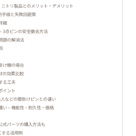
・ニトリ製品とのメリット・デメリット
的手順と失敗回避策
詳細
 3点ピンの安全撤去方法
問題の解消法
説
壁掛け棚の場合
材の効果比較
する工夫
ポイント
美人などの壁掛けピンとの違い
い – 機能性・耐久性・価格
 公式パーツの購入方法も
にする活用例