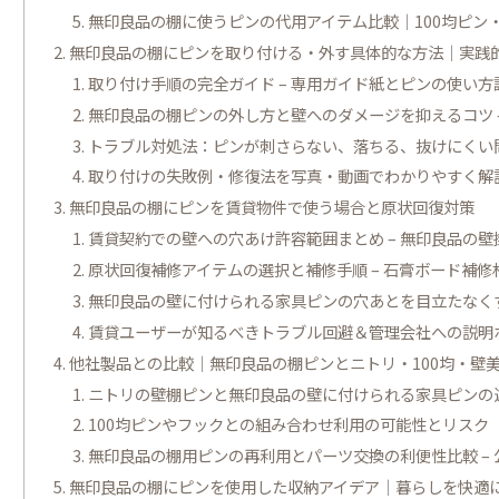
無印良品の棚に使うピンの代用アイテム比較｜100均ピン
無印良品の棚にピンを取り付ける・外す具体的な方法｜実践
取り付け手順の完全ガイド – 専用ガイド紙とピンの使い方
無印良品の棚ピンの外し方と壁へのダメージを抑えるコツ –
トラブル対処法：ピンが刺さらない、落ちる、抜けにくい
取り付けの失敗例・修復法を写真・動画でわかりやすく解
無印良品の棚にピンを賃貸物件で使う場合と原状回復対策
賃貸契約での壁への穴あけ許容範囲まとめ – 無印良品の
原状回復補修アイテムの選択と補修手順 – 石膏ボード補修
無印良品の壁に付けられる家具ピンの穴あとを目立たなく
賃貸ユーザーが知るべきトラブル回避＆管理会社への説明
他社製品との比較｜無印良品の棚ピンとニトリ・100均・壁
ニトリの壁棚ピンと無印良品の壁に付けられる家具ピンの違
100均ピンやフックとの組み合わせ利用の可能性とリスク
無印良品の棚用ピンの再利用とパーツ交換の利便性比較 –
無印良品の棚にピンを使用した収納アイデア｜暮らしを快適