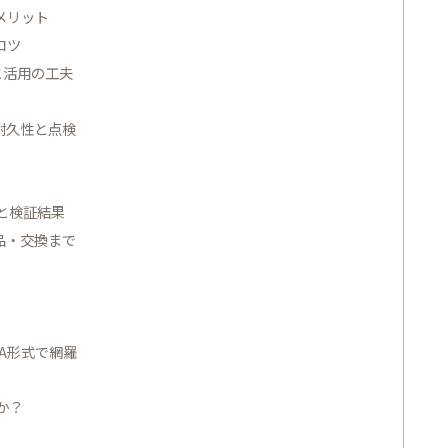
メリット
コツ
と活用の工夫
耐久性と点検
と検証結果
品・交換まで
A形式で網羅
か？