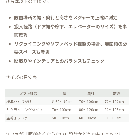
び方は以下の手順です。
設置場所の幅・奥行と高さをメジャーで正確に測定
搬入経路（ドア幅や廊下、エレベーターのサイズ）を事
前確認
リクライニングやソファベッド機能の場合、展開時の必
要スペースも考慮
間取りやインテリアとのバランスもチェック
サイズの目安表
ソファ種類
幅
奥行
高さ
標準ひとりがけ
約60～90cm
70～100cm
70～100cm
リクライニングタイプ
70～100cm
80～120cm
90～105cm
座椅子ソファ
50～80cm
60～90cm
50～80cm
ソファが「腰が痛くならない」設計かどうかもチェックし、