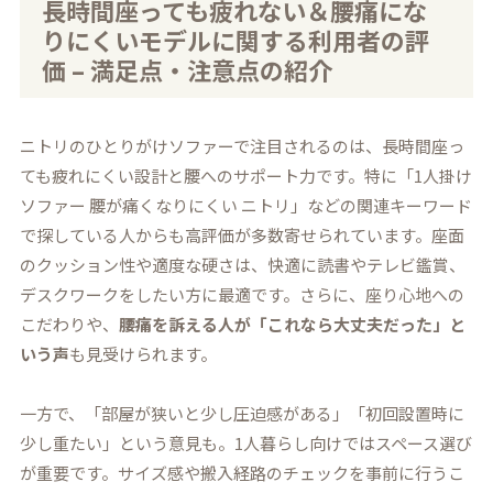
長時間座っても疲れない＆腰痛にな
りにくいモデルに関する利用者の評
価 – 満足点・注意点の紹介
ニトリのひとりがけソファーで注目されるのは、長時間座っ
ても疲れにくい設計と腰へのサポート力です。特に「1人掛け
ソファー 腰が痛くなりにくい ニトリ」などの関連キーワード
で探している人からも高評価が多数寄せられています。座面
のクッション性や適度な硬さは、快適に読書やテレビ鑑賞、
デスクワークをしたい方に最適です。さらに、座り心地への
こだわりや、
腰痛を訴える人が「これなら大丈夫だった」と
いう声
も見受けられます。
一方で、「部屋が狭いと少し圧迫感がある」「初回設置時に
少し重たい」という意見も。1人暮らし向けではスペース選び
が重要です。サイズ感や搬入経路のチェックを事前に行うこ