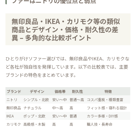
ファーはニトリの優位点と弱点
無印良品・IKEA・カリモク等の類似
商品とデザイン・価格・耐久性の差
異 – 多角的な比較ポイント
ひとりがけソファー選びでは、無印良品やIKEA、カリモクな
ど各社が独自性を発揮しています。以下の比較表では、主要
ブランドの特色をまとめています。
ブランド
デザイン
価格帯
耐久性
特徴
ニトリ
シンプル・北欧
安い〜中
普通〜高
コスパ重視・種類豊富
無印良品
ナチュラル
中〜高
高
フィット感・寝れる設計
IKEA
ポップ・北欧
安い〜中
普通
カラー多様・DIY感
カリモク
高級感・木製
高
高
職人技・長寿命