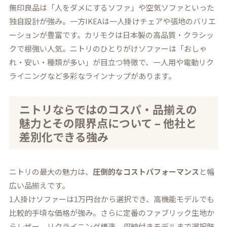
無印良品は「人をダメにするソファ」や空気ソファといった
独自設計が強み。一方IKEAは一人掛けチェアや張地のバリエ
ーションが豊富です。カリモクは日本製の高品質・クラシッ
クで根強い人気。ニトリのひとりがけソファーは「おしゃ
れ・安い・種類が多い」が目立つ特徴で、一人用や電動リク
ライニングなど多彩なラインナップがあります。
ニトリならではのコスパ・品揃えの
魅力とその限界点について – 他社と
差別化できる強み
ニトリの最大の魅力は、
圧倒的なコストパフォーマンス
と幅
広い品揃えです。
1人掛けソファーは1万円台から選択でき、高機能モデルでも
比較的手頃な価格が強み。さらに定番のファブリック生地か
らレザー、リクライニング構造、収納付きモデルまで選択肢