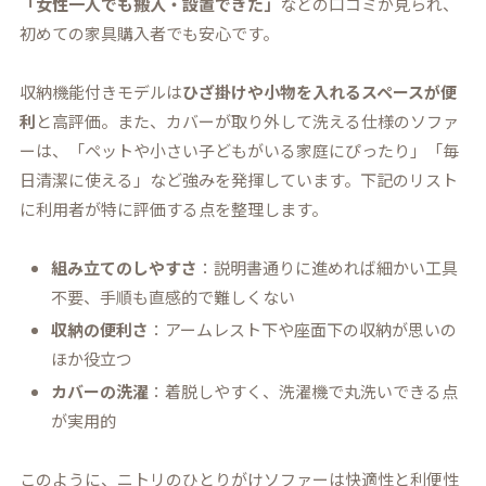
「女性一人でも搬入・設置できた」
などの口コミが見られ、
初めての家具購入者でも安心です。
収納機能付きモデルは
ひざ掛けや小物を入れるスペースが便
利
と高評価。また、カバーが取り外して洗える仕様のソファ
ーは、「ペットや小さい子どもがいる家庭にぴったり」「毎
日清潔に使える」など強みを発揮しています。下記のリスト
に利用者が特に評価する点を整理します。
組み立てのしやすさ
：説明書通りに進めれば細かい工具
不要、手順も直感的で難しくない
収納の便利さ
：アームレスト下や座面下の収納が思いの
ほか役立つ
カバーの洗濯
：着脱しやすく、洗濯機で丸洗いできる点
が実用的
このように、ニトリのひとりがけソファーは快適性と利便性