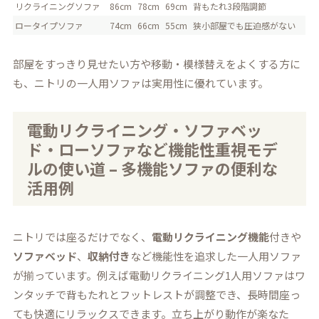
リクライニングソファ
86cm
78cm
69cm
背もたれ3段階調節
ロータイプソファ
74cm
66cm
55cm
狭小部屋でも圧迫感がない
部屋をすっきり見せたい方や移動・模様替えをよくする方に
も、ニトリの一人用ソファは実用性に優れています。
電動リクライニング・ソファベッ
ド・ローソファなど機能性重視モデ
ルの使い道 – 多機能ソファの便利な
活用例
ニトリでは座るだけでなく、
電動リクライニング機能
付きや
ソファベッド
、
収納付き
など機能性を追求した一人用ソファ
が揃っています。例えば電動リクライニング1人用ソファはワ
ンタッチで背もたれとフットレストが調整でき、長時間座っ
ても快適にリラックスできます。立ち上がり動作が楽なた