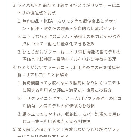
ライバル他社商品と比較するひとりがけソファーはニ
トリの優位点と弱点
無印良品・IKEA・カリモク等の類似商品とデザイ
ン・価格・耐久性の差異 – 多角的な比較ポイント
ニトリならではのコスパ・品揃えの魅力とその限界
点について – 他社と差別化できる強み
ひとりがけソファーはニトリ電動機能搭載モデルの
評価と比較検証 – 電動モデルを中心に特徴を整理
ひとりがけソファーはニトリ利用者の生の声を徹底分
析 – リアル口コミと体験談
長時間座っても疲れない＆腰痛になりにくいモデル
に関する利用者の評価 – 満足点・注意点の紹介
「リクライニングチェア 一人用ソファ最強」の口コ
ミ傾向 – 人気モデルの評価傾向を分析
組み立てのしやすさ、収納性、カバー洗濯の実用レ
ビュー集 – 利用者視点で見る利便性
購入前に必須チェック！失敗しないひとりがけソファ
ーはニトリの選び方ガイド