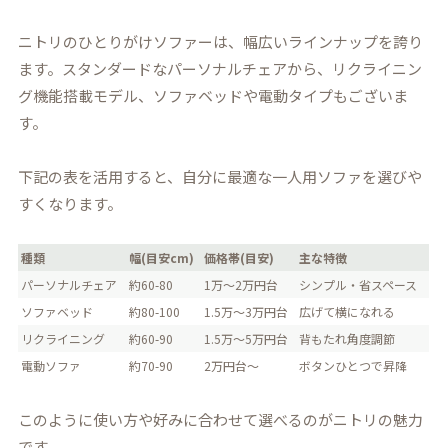
ニトリのひとりがけソファーは、幅広いラインナップを誇り
ます。スタンダードなパーソナルチェアから、リクライニン
グ機能搭載モデル、ソファベッドや電動タイプもございま
す。
下記の表を活用すると、自分に最適な一人用ソファを選びや
すくなります。
種類
幅(目安cm)
価格帯(目安)
主な特徴
パーソナルチェア
約60-80
1万～2万円台
シンプル・省スペース
ソファベッド
約80-100
1.5万～3万円台
広げて横になれる
リクライニング
約60-90
1.5万～5万円台
背もたれ角度調節
電動ソファ
約70-90
2万円台～
ボタンひとつで昇降
このように使い方や好みに合わせて選べるのがニトリの魅力
です。