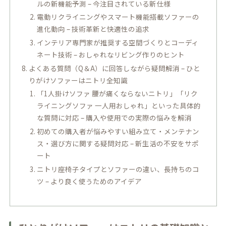
ルの新機能予測 – 今注目されている新仕様
電動リクライニングやスマート機能搭載ソファーの
進化動向 – 技術革新と快適性の追求
インテリア専門家が推奨する空間づくりとコーディ
ネート技術 – おしゃれなリビング作りのヒント
よくある質問（Q＆A）に回答しながら疑問解消 – ひと
りがけソファーはニトリ全知識
「1人掛けソファ 腰が痛くならないニトリ」「リク
ライニングソファ 一人用おしゃれ」といった具体的
な質問に対応 – 購入や使用での実際の悩みを解消
初めての購入者が悩みやすい組み立て・メンテナン
ス・選び方に関する疑問対応 – 新生活の不安をサポ
ート
ニトリ座椅子タイプとソファーの違い、長持ちのコ
ツ – より良く使うためのアイデア