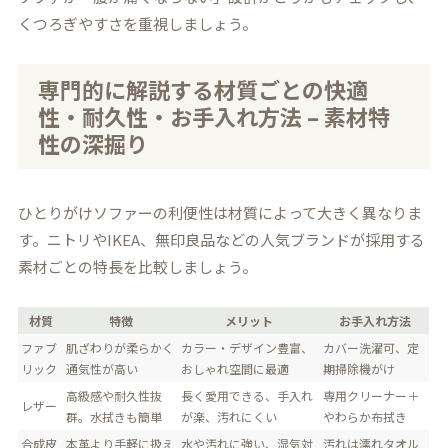
くつろぎやすさを重視しましょう。
専門的に解説する材質ごとの快適
性・耐久性・お手入れ方法 – 素材特
性の深掘り
ひとりがけソファーの利便性は材質によって大きく異なりま
す。ニトリやIKEA、無印良品などの人気ブランドが採用する
素材ごとの特長を比較しましょう。
材質
特徴
メリット
お手入れ方法
ファブ
肌ざわりが柔らかく
カラー・デザイン豊富、
カバー洗濯可、定
リック
通気性が高い
おしゃれ空間に最適
期掃除機がけ
高級感や耐久性抜
長く愛用できる、手入れ
専用クリーナー＋
レザー
群。水拭きも簡単
が楽、汚れにくい
やわらか布拭き
合成皮
本革より手軽に扱え
水や汚れに強い、湿気対
汚れは濡れタオル