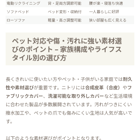
電動リクライニング
背・足両方調節可能
腰が楽・寝落ち快適
ソファベッド
ベッド変形・収納付
一人暮らしに好評
ローソファ
軽量・高さ調整可能
狭い部屋も広く見える
ペット対応や傷・汚れに強い素材選
びのポイント – 家族構成やライフス
タイル別の選び方
長くきれいに使いたい方やペット・子供がいる家庭では
耐久
性や素材選び
が重要です。ニトリには
合成皮革（合皮）
や
フ
ァブリックカバー
、
洗濯可能な取り外しカバー
など生活環境
に合わせた製品が多数展開されています。汚れがつきにくい
撥水加工や、ペットの爪でも傷みにくい生地は人気が高いで
す。
以下のような素材選びがポイントとなります。