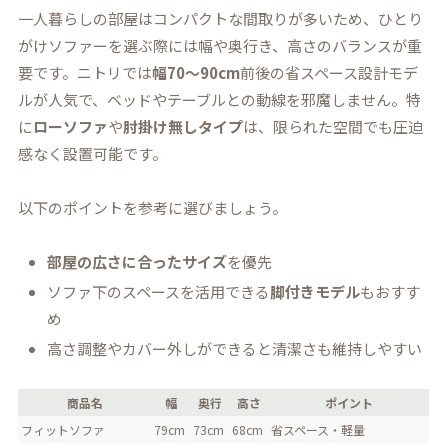
一人暮らしの部屋はコンパクトな間取りが多いため、ひとり
がけソファーを選ぶ際には幅や奥行き、高さのバランスが重
要です。ニトリでは
幅70〜90cm
前後の省スペース設計モデ
ルが人気で、ベッドやテーブルとの動線を邪魔しません。特
に
ローソファ
や
肘掛け無しタイプ
は、限られた空間でも圧迫
感なく設置可能です。
以下のポイントを参考に選びましょう。
部屋の広さに合ったサイズ
を優先
ソファ下のスペースを活用できる
脚付きモデル
もおすす
め
高さ調整やカバー外しができると清潔さも維持しやすい
商品名
幅
奥行
高さ
ポイント
フィットソファ
79cm
73cm
68cm
省スペース・軽量