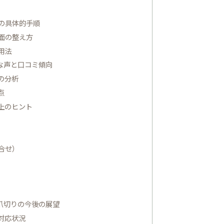
めの具体的手順
断面の整え方
用法
な声と口コミ傾向
の分析
点
上のヒント
合せ）
爪切りの今後の展望
対応状況