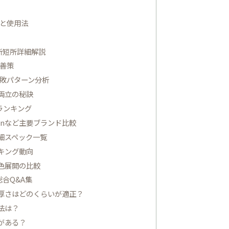
と使用法
所短所詳細解説
善策
敗パターン分析
両立の秘訣
ランキング
onなど主要ブランド比較
細スペック一覧
キング動向
色展開の比較
合Q&A集
厚さはどのくらいが適正？
法は？
がある？