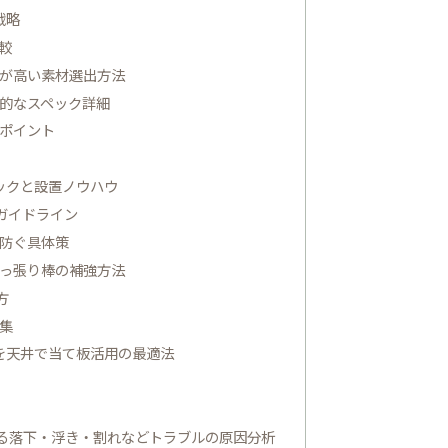
戦略
較
が高い素材選出方法
的なスペック詳細
ぶポイント
ックと設置ノウハウ
ガイドライン
防ぐ具体策
っ張り棒の補強方法
方
集
を天井で当て板活用の最適法
る落下・浮き・割れなどトラブルの原因分析