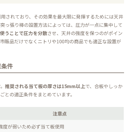
利用されており、その効果を最大限に発揮するためには天井
や突っ張り棒の設置方法によっては、圧力が一点に集中して
を使うことで圧力を分散
させ、天井の強度を保つのがポイン
市販品だけでなくニトリや100均の商品でも適正な設置が
置条件
す。
推奨される当て板の厚さは15mm以上
で、合板やしっか
材ごとの適正条件をまとめています。
注意点
強度が弱いため必ず当て板使用