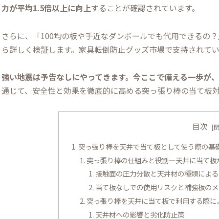
力が平均1.5倍以上に向上
することが確認されています。
さらに、「100均の板や手近なダンボールでも代用できるの
ら詳しく検証します。家具転倒防止グッズ市場で支持されて
強い地震は予告なしにやってきます。今ここで備える一歩が
通じて、安全性と効果を徹底的に高める突っ張り棒の当て板
目次
突っ張り棒を天井で当て板として使う際の基
突っ張り棒の仕組みと役割―天井に当て板
接触面の圧力分散と天井材の種類による
当て板なしでの使用リスクと補強板のメ
突っ張り棒を天井に当て板で利用する際に
天井材への影響と劣化防止策