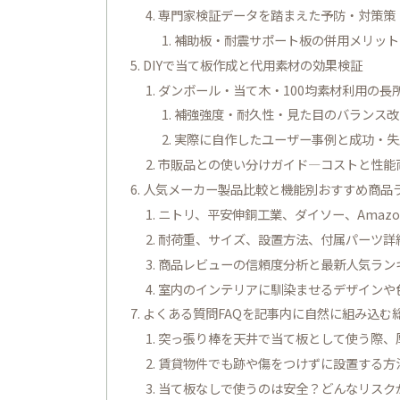
専門家検証データを踏まえた予防・対策策
補助板・耐震サポート板の併用メリット
DIYで当て板作成と代用素材の効果検証
ダンボール・当て木・100均素材利用の長
補強強度・耐久性・見た目のバランス改
実際に自作したユーザー事例と成功・失
市販品との使い分けガイド―コストと性能
人気メーカー製品比較と機能別おすすめ商品
ニトリ、平安伸銅工業、ダイソー、Amaz
耐荷重、サイズ、設置方法、付属パーツ詳
商品レビューの信頼度分析と最新人気ラン
室内のインテリアに馴染ませるデザインや
よくある質問FAQを記事内に自然に組み込む総
突っ張り棒を天井で当て板として使う際、
賃貸物件でも跡や傷をつけずに設置する方
当て板なしで使うのは安全？どんなリスク