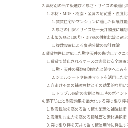
素材別の当て板選びと厚さ・サイズの最適化
木材・MDF・樹脂・金属の耐荷重・強度比
賃貸住宅やマンションに適した保護性能
厚さの目安とサイズ感―天井補強に理想
市販製品と100均・DIY品の性能比較と選
複数設置による負荷分散の設計理論
賃貸物件に対応した壁や天井の傷防止テクニ
賃貸で禁止されるケースの実態と安全設置
壁・天井の種類別注意点と跡やへこみを
ジェルシートや保護マットを活用した突
穴あけ不要の補強具材とその効果的な用い
トラブル回避の実例と施工時のポイント
落下防止と耐震効果を最大化する突っ張り棒
耐震性能を高める当て板の配置と補強技術
震度別対応力を高める接触面と素材選択術
突っ張り棒を天井で当て板使用時に発生す