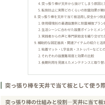
突っ張り棒が天井から抜けてしまう原因と
転倒防止に実際どのくらいの耐震効果が期
突っ張り棒を天井で当て板活用し安全かつ快
使用環境別の最適設置例と耐震補強プラン
生活シーンに合わせた設置ポイントとメン
実践者からの声と専門家助言を織り交ぜた
補助的な固定器具・関連アイテムの紹介と活
粘着マット・L字金具・ストッパーなどと
それぞれの設置難易度と効果の比較
長期利用を見据えたメンテナンスと取り替
突っ張り棒を天井で当て板として使う
突っ張り棒の仕組みと役割―天井に当て板