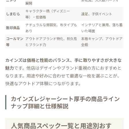
展開
キャラクター柄（ディズニー
しまむら
遠足、子供イベント
等）・低価格
ナチュラルな雰囲気、布タイプも
インテリアと兼用、落ち着
無印良品
あり
いた場面
コールマン
アウトドアブランド特化、耐久性
本格キャンプ、アウトドア
等
とブランド力
全般
カインズは価格と性能のバランス、手に取りやすさが大きな
魅力
です。他店はデザインやブランド重視の方におすすめと
なります。用途や好みに合わせて最適な一枚を選ぶことが、
快適なアウトドア体験につながります。
カインズレジャーシート厚手の商品ライン
ナップ詳細と仕様解説
人気商品スペック一覧と用途別おす