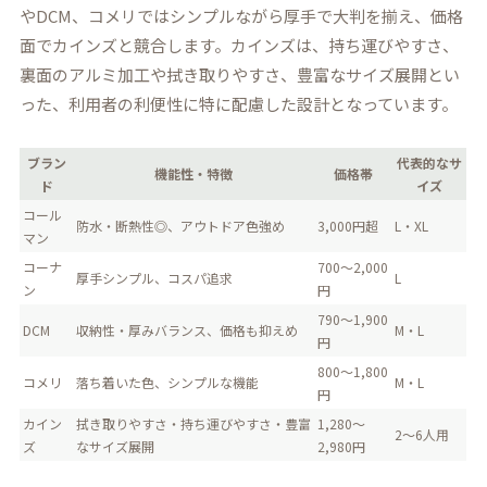
やDCM、コメリではシンプルながら厚手で大判を揃え、価格
面でカインズと競合します。カインズは、持ち運びやすさ、
裏面のアルミ加工や拭き取りやすさ、豊富なサイズ展開とい
った、利用者の利便性に特に配慮した設計となっています。
ブラン
代表的なサ
機能性・特徴
価格帯
ド
イズ
コール
防水・断熱性◎、アウトドア色強め
3,000円超
L・XL
マン
コーナ
700～2,000
厚手シンプル、コスパ追求
L
ン
円
790～1,900
DCM
収納性・厚みバランス、価格も抑えめ
M・L
円
800～1,800
コメリ
落ち着いた色、シンプルな機能
M・L
円
カイン
拭き取りやすさ・持ち運びやすさ・豊富
1,280～
2～6人用
ズ
なサイズ展開
2,980円