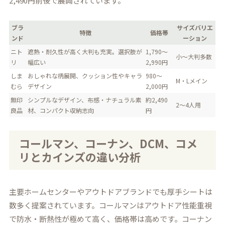
2,490円前後で展開されています。
ブラ
サイズバリエ
特徴
価格帯
ンド
ーション
ニト
遮熱・耐久性が高く大判も充実。選択肢が
1,790～
小～大判多数
リ
幅広い
2,990円
しま
おしゃれな柄展開、クッション性やキャラ
980～
M・Lメイン
むら
デザイン
2,000円
無印
シンプルなデザイン、布感・ナチュラル素
約2,490
2～4人用
良品
材、コンパクト収納志向
円
コールマン、コーナン、DCM、コメ
リとカインズの違い分析
主要ホームセンターやアウトドアブランドでも厚手シートは
数多く提案されています。コールマンはアウトドア性能重視
で防水・断熱性が極めて高く、価格帯は高めです。コーナン