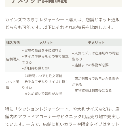
カインズでの厚手レジャーシート購入は、店舗とネット通販
どちらも可能です。以下にそれぞれの特長を比較します。
購入方法
メリット
デメリット
– 実物の商品を手に取れる
– 人気モデルは在庫切れの可能
– サイズや厚みをその場で確認
店舗購入
性あり
できる
– 店舗までの移動が必要
– 即日持ち帰りOK
– 24時間いつでも注文可能
– 商品到着まで数日かかる場合
ネット通
– 希少なモデルやサイズも探し
がある
販
やすい
– 実物確認は到着後になる
– まとめ買いで送料がお得
特に「クッションレジャーシート」や大判サイズなどは、店
舗内のアウトドアコーナーやピクニック用品売り場で充実し
ています。一方で、店舗に無いカラーや限定タイプはネット