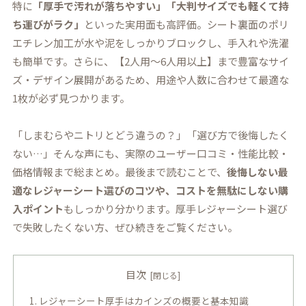
特に
「厚手で汚れが落ちやすい」「大判サイズでも軽くて持
ち運びがラク」
といった実用面も高評価。シート裏面のポリ
エチレン加工が水や泥をしっかりブロックし、手入れや洗濯
も簡単です。さらに、【2人用～6人用以上】まで豊富なサイ
ズ・デザイン展開があるため、用途や人数に合わせて最適な
1枚が必ず見つかります。
「しまむらやニトリとどう違うの？」「選び方で後悔したく
ない…」そんな声にも、実際のユーザー口コミ・性能比較・
価格情報まで総まとめ。最後まで読むことで、
後悔しない最
適なレジャーシート選びのコツや、コストを無駄にしない購
入ポイント
もしっかり分かります。厚手レジャーシート選び
で失敗したくない方、ぜひ続きをご覧ください。
目次
レジャーシート厚手はカインズの概要と基本知識