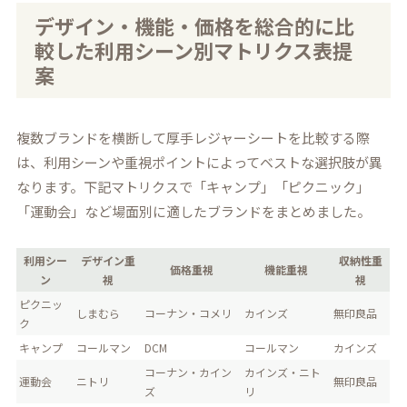
デザイン・機能・価格を総合的に比
較した利用シーン別マトリクス表提
案
複数ブランドを横断して厚手レジャーシートを比較する際
は、利用シーンや重視ポイントによってベストな選択肢が異
なります。下記マトリクスで「キャンプ」「ピクニック」
「運動会」など場面別に適したブランドをまとめました。
利用シー
デザイン重
収納性重
価格重視
機能重視
ン
視
視
ピクニッ
しまむら
コーナン・コメリ
カインズ
無印良品
ク
キャンプ
コールマン
DCM
コールマン
カインズ
コーナン・カイン
カインズ・ニト
運動会
ニトリ
無印良品
ズ
リ