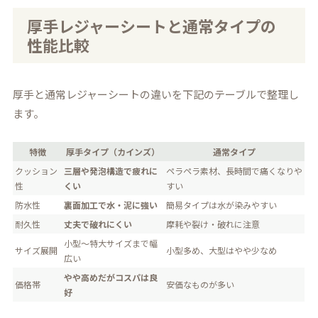
厚手レジャーシートと通常タイプの
性能比較
厚手と通常レジャーシートの違いを下記のテーブルで整理し
ます。
特徴
厚手タイプ（カインズ）
通常タイプ
クッション
三層や発泡構造で疲れに
ペラペラ素材、長時間で痛くなりや
性
くい
すい
防水性
裏面加工で水・泥に強い
簡易タイプは水が染みやすい
耐久性
丈夫で破れにくい
摩耗や裂け・破れに注意
小型～特大サイズまで幅
サイズ展開
小型多め、大型はやや少なめ
広い
やや高めだがコスパは良
価格帯
安価なものが多い
好