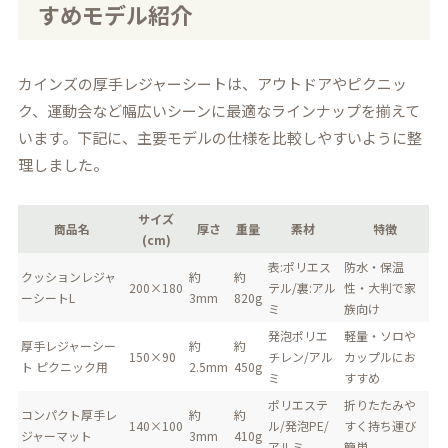
すめモデル紹介
カインズの厚手レジャーシートは、アウトドアやピクニッ
ク、運動会など幅広いシーンに最適なラインナップを揃えて
います。下記に、主要モデルの仕様を比較しやすいように整
理しました。
サイズ
商品名
厚さ
重量
素材
特徴
(cm)
表:ポリエス
防水・保温
クッションレジャ
約
約
200×180
テル/裏:アル
性・大判で家
ーシートL
3mm
820g
ミ
族向け
発泡ポリエ
軽量・ソロや
厚手レジャーシー
約
約
150×90
チレン/アル
カップルにお
ト ピクニック用
2.5mm
450g
ミ
すすめ
ポリエステ
折りたたみや
コンパクト厚手レ
約
約
140×100
ル/発泡PE/
すく持ち運び
ジャーマット
3mm
410g
アルミ
簡単