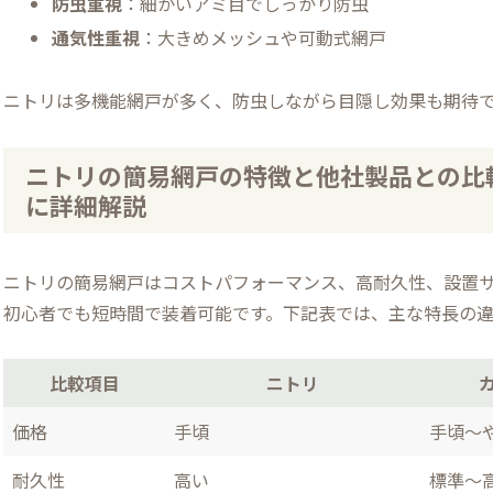
防虫重視
：細かいアミ目でしっかり防虫
通気性重視
：大きめメッシュや可動式網戸
ニトリは多機能網戸が多く、防虫しながら目隠し効果も期待
ニトリの簡易網戸の特徴と他社製品との比較
に詳細解説
ニトリの簡易網戸はコストパフォーマンス、高耐久性、設置
初心者でも短時間で装着可能です。下記表では、主な特長の
比較項目
ニトリ
価格
手頃
手頃〜
耐久性
高い
標準〜