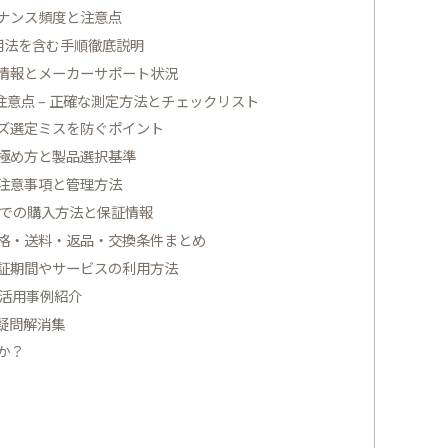
テナンス頻度と注意点
活用法を含む手順徹底説明
手情報とメーカーサポート状況
意点 – 正確な測定方法とチェックリスト
イズ選定ミスを防ぐポイント
見極め方と製品選択基準
の注意事項と管理方法
販での購入方法と保証情報
価格・送料・返品・交換条件まとめ
保証期間やサービスの利用方法
問活用事例紹介
る疑問解消集
か？