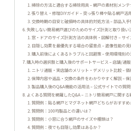
掃除の方法と適合する掃除用具 – 網戸の素材別メン
張り替え・修理DIYガイド – 突っ張り棒や貼る網戸
交換時期の目安と破損時の具体的対処方法 – 部品入
失敗しない簡易網戸選びのためのサイズ計測と取り扱い注
窓・ドアのサイズ計測方法の具体例・図解付き – サ
目隠し効果を最優先する場合の留意点 – 遮像性能の
購入前後によくあるトラブルと回避策 – 使用環境別
購入時の選択肢と購入後のサポートサービス – 店舗/通
ニトリ通販・実店舗のメリット・デメリット比較 – 
保障内容や返品・交換の条件をわかりやすく解説 – 
製品購入後のQ&A機能の活用法 – 公式サイトでの質
よくある質問を網羅したQ&A – ニトリ簡易網戸に関す
質問例：貼る網戸とマグネット網戸どちらがおすすめ
質問例：100均製品との違いは？
質問例：小窓に合う網戸のサイズや種類は？
質問例：夜でも目隠し効果はあるか？