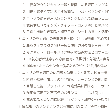
主要な取り付けタイプ一覧と特徴 – 貼る網戸・マグ
用途・窓タイプ別おすすめ商品 – 小窓・ベランダ・
ニトリの簡易網戸人気ランキングと売れ筋商品レビュー
競合他社（カインズ・ダイソー・コメリ等）とのスペッ
目隠し機能付き商品・網戸目隠しシートの特性と活用例
ニトリの簡易網戸の設置方法・取付け手順詳細 – 初心
貼るタイプの取り付け手順と使用道具の説明 – 窓・
マグネット・ロールタイプ特有の設置方法とコツ – 
DIY初心者が注意すべき設置時の失敗例と対処法 – 
100均・ホームセンター製品との取り付け手順の違い 
ニトリの簡易網戸の使用感と効果に関する実レビュー集 
断熱・遮熱・虫よけの性能実感 – カーテンとの併用
目隠し性能・プライバシー保護効果に関するユーザー体
利用者満足度と不満点のバランス – 「コスパ良し」
競合商品との使用感比較 – マグネット網戸や他社製
簡易網戸のメンテナンスと長期使用のコツ – 掃除・修