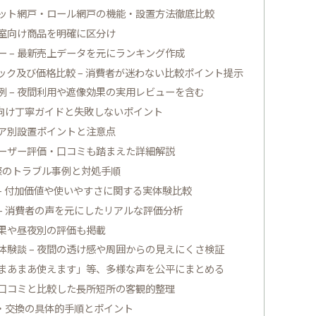
ネット網戸・ロール網戸の機能・設置方法徹底比較
浴室向け商品を明確に区分け
 – 最新売上データを元にランキング作成
ク及び価格比較 – 消費者が迷わない比較ポイント提示
 – 夜間利用や遮像効果の実用レビューを含む
者向け丁寧ガイドと失敗しないポイント
ドア別設置ポイントと注意点
ユーザー評価・口コミも踏まえた詳細解説
実際のトラブル事例と対処手順
– 付加価値や使いやすさに関する実体験比較
– 消費者の声を元にしたリアルな評価分析
効果や昼夜別の評価も掲載
験談 – 夜間の透け感や周囲からの見えにくさ検証
「まあまあ使えます」等、多様な声を公平にまとめる
品口コミと比較した長所短所の客観的整理
理・交換の具体的手順とポイント