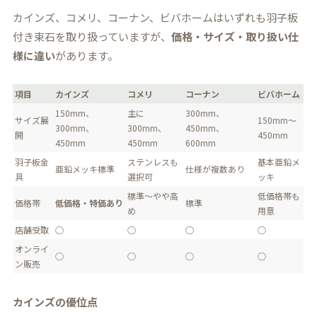
カインズ、コメリ、コーナン、ビバホームはいずれも羽子板
付き束石を取り扱っていますが、
価格・サイズ・取り扱い仕
様に違い
があります。
項目
カインズ
コメリ
コーナン
ビバホーム
150mm、
主に
300mm、
サイズ展
150mm～
300mm、
300mm、
450mm、
開
450mm
450mm
450mm
600mm
羽子板金
ステンレスも
基本亜鉛メ
亜鉛メッキ標準
仕様が複数あり
具
選択可
ッキ
標準～やや高
低価格帯も
価格帯
低価格・特価あり
標準
め
用意
店舗受取
○
○
○
○
オンライ
○
○
○
○
ン販売
カインズの優位点