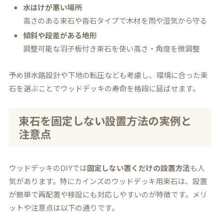
水はけが悪い場所
高さのある束石や沓石タイプで木材を雨や湿気から守る
傾斜や段差がある地形
調整可能な羽子板付き束石を使い高さ・角度を微調整
予め排水路設計や下地の転圧なども考慮し、環境に合った束
石を選ぶことでウッドデッキの寿命を格段に延ばせます。
束石を固定しない設置方法の実例と
注意点
ウッドデッキのDIYでは
固定しない置くだけの設置方法
も人
気があります。特にカインズのウッドデッキ用束石は、設置
が簡単で再配置や移設にも対応しやすいのが特徴です。メリ
ットや注意点は以下の通りです。