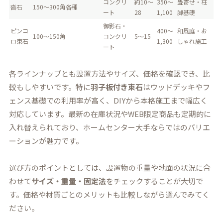
コンクリ
約10～
350～
畳寄せ・柱
沓石
150～300角各種
ート
28
1,100
脚基礎
御影石・
ピンコ
400～
和風庭・お
100～150角
コンクリ
5～15
ロ束石
1,300
しゃれ施工
ート
各ラインナップとも設置方法やサイズ、価格を確認でき、比
較もしやすいです。特に
羽子板付き束石
はウッドデッキやフ
ェンス基礎での利用率が高く、DIYから本格施工まで幅広く
対応しています。最新の在庫状況やWEB限定商品も定期的に
入れ替えられており、ホームセンター大手ならではのバリエ
ーションが魅力です。
選び方のポイントとしては、設置物の重量や地面の状況に合
わせて
サイズ・重量・固定法
をチェックすることが大切で
す。価格や材質ごとのメリットも比較しながら選んでみてく
ださい。