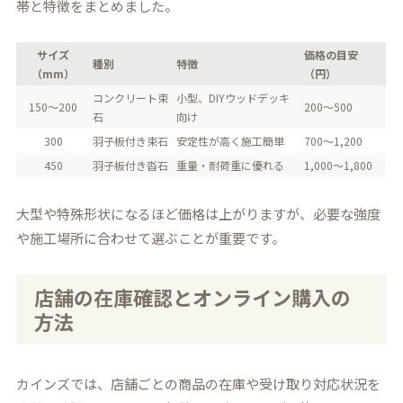
帯と特徴をまとめました。
サイズ
価格の目安
種別
特徴
（mm）
（円）
コンクリート束
小型、DIYウッドデッキ
150～200
200～500
石
向け
300
羽子板付き束石
安定性が高く施工簡単
700～1,200
450
羽子板付き沓石
重量・耐荷重に優れる
1,000～1,800
大型や特殊形状になるほど価格は上がりますが、必要な強度
や施工場所に合わせて選ぶことが重要です。
店舗の在庫確認とオンライン購入の
方法
カインズでは、店舗ごとの商品の在庫や受け取り対応状況を