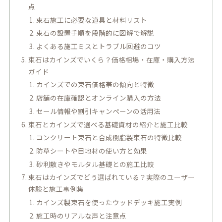
点
束石施工に必要な道具と材料リスト
束石の設置手順を段階的に図解で解説
よくある施工ミスとトラブル回避のコツ
束石はカインズでいくら？価格相場・在庫・購入方法
ガイド
カインズでの束石価格帯の傾向と特徴
店舗の在庫確認とオンライン購入の方法
セール情報や割引キャンペーンの活用法
束石とカインズで選べる基礎資材の紹介と施工比較
コンクリート束石と合成樹脂製束石の特徴比較
防草シートや目地材の使い方と効果
砂利敷きやモルタル基礎との施工比較
束石はカインズでどう選ばれている？実際のユーザー
体験と施工事例集
カインズ製束石を使ったウッドデッキ施工実例
施工時のリアルな声と注意点