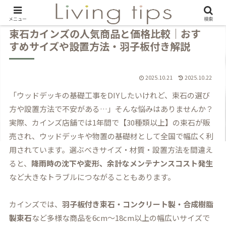
メニュー
検索
束石カインズの人気商品と価格比較｜おす
すめサイズや設置方法・羽子板付き解説
2025.10.21
2025.10.22
「ウッドデッキの基礎工事をDIYしたいけれど、束石の選び
方や設置方法で不安がある…」そんな悩みはありませんか？
実際、カインズ店舗では1年間で【30種類以上】の束石が販
売され、ウッドデッキや物置の基礎材として全国で幅広く利
用されています。選ぶべきサイズ・材質・設置方法を間違え
ると、
降雨時の沈下や変形、余計なメンテナンスコスト発生
など大きなトラブルにつながることもあります。
カインズでは、
羽子板付き束石・コンクリート製・合成樹脂
製束石
など多様な商品を6cm～18cm以上の幅広いサイズで