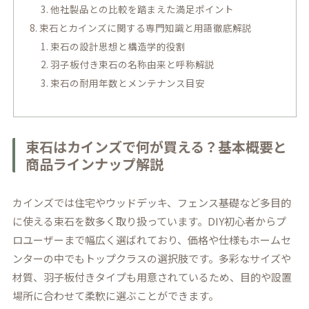
他社製品との比較を踏まえた満足ポイント
束石とカインズに関する専門知識と用語徹底解説
束石の設計思想と構造学的役割
羽子板付き束石の名称由来と呼称解説
束石の耐用年数とメンテナンス目安
束石はカインズで何が買える？基本概要と
商品ラインナップ解説
カインズでは住宅やウッドデッキ、フェンス基礎など多目的
に使える束石を数多く取り扱っています。DIY初心者からプ
ロユーザーまで幅広く選ばれており、価格や仕様もホームセ
ンターの中でもトップクラスの選択肢です。多彩なサイズや
材質、羽子板付きタイプも用意されているため、目的や設置
場所に合わせて柔軟に選ぶことができます。