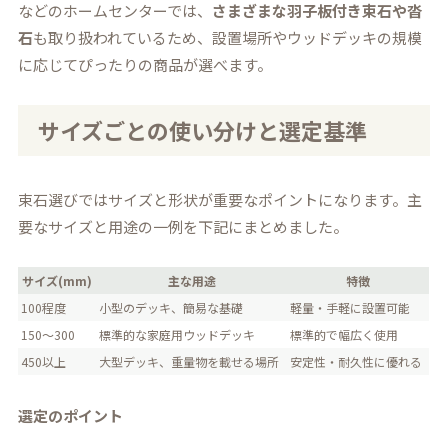
などのホームセンターでは、
さまざまな羽子板付き束石や沓
石
も取り扱われているため、設置場所やウッドデッキの規模
に応じてぴったりの商品が選べます。
サイズごとの使い分けと選定基準
束石選びではサイズと形状が重要なポイントになります。主
要なサイズと用途の一例を下記にまとめました。
サイズ(mm)
主な用途
特徴
100程度
小型のデッキ、簡易な基礎
軽量・手軽に設置可能
150～300
標準的な家庭用ウッドデッキ
標準的で幅広く使用
450以上
大型デッキ、重量物を載せる場所
安定性・耐久性に優れる
選定のポイント