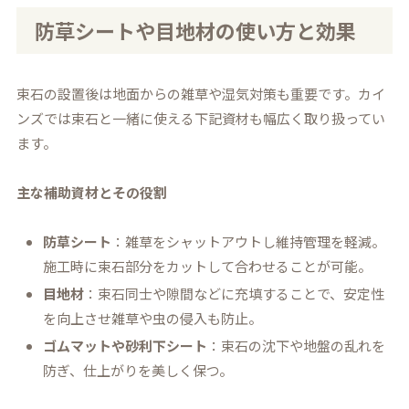
防草シートや目地材の使い方と効果
束石の設置後は地面からの雑草や湿気対策も重要です。カイ
ンズでは束石と一緒に使える下記資材も幅広く取り扱ってい
ます。
主な補助資材とその役割
防草シート
：雑草をシャットアウトし維持管理を軽減。
施工時に束石部分をカットして合わせることが可能。
目地材
：束石同士や隙間などに充填することで、安定性
を向上させ雑草や虫の侵入も防止。
ゴムマットや砂利下シート
：束石の沈下や地盤の乱れを
防ぎ、仕上がりを美しく保つ。