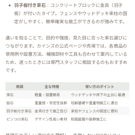
羽子板付き束石
：コンクリートブロックに金具（羽子
板）が付いたタイプ。フェンスやウッドデッキ束柱の固
定がしやすく、簡単確実な施工ができるのが強みです。
違いを知ることで、目的や強度、見た目に合った束石選びに
つながります。カインズの公式ページや売場では、各商品の
使用例や設置方法、補強部材や工具も合わせて案内している
ため、迷ったときには専門スタッフに相談するのもおすすめ
です。
用語
主な特徴
使い方のポイント
束石
軽量・設置簡易
ウッドデッキや床下の土台に最適
沓石
重量感・安定性抜群
柱脚基礎や重量物施工に適合
羽子板付き束石
金具付きで施工性◎
束柱やフェンスの固定に便利
ピンコロ束石
デザイン性高い素材
和風庭園や装飾施工に