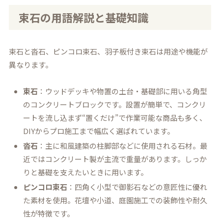
束石の用語解説と基礎知識
束石と沓石、ピンコロ束石、羽子板付き束石は用途や機能が
異なります。
束石
：ウッドデッキや物置の土台・基礎部に用いる角型
のコンクリートブロックです。設置が簡単で、コンクリ
ートを流し込まず“置くだけ”で作業可能な商品も多く、
DIYからプロ施工まで幅広く選ばれています。
沓石
：主に和風建築の柱脚部などに使用される石材。最
近ではコンクリート製が主流で重量があります。しっか
りと基礎を支えたいときに用います。
ピンコロ束石
：四角く小型で御影石などの意匠性に優れ
た素材を使用。花壇や小道、庭園施工での装飾性や耐久
性が特徴です。