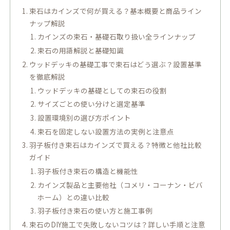
束石はカインズで何が買える？基本概要と商品ライン
ナップ解説
カインズの束石・基礎石取り扱い全ラインナップ
束石の用語解説と基礎知識
ウッドデッキの基礎工事で束石はどう選ぶ？設置基準
を徹底解説
ウッドデッキの基礎としての束石の役割
サイズごとの使い分けと選定基準
設置環境別の選び方ポイント
束石を固定しない設置方法の実例と注意点
羽子板付き束石はカインズで買える？特徴と他社比較
ガイド
羽子板付き束石の構造と機能性
カインズ製品と主要他社（コメリ・コーナン・ビバ
ホーム）との違い比較
羽子板付き束石の使い方と施工事例
束石のDIY施工で失敗しないコツは？詳しい手順と注意