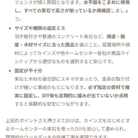
フェンスが傾く原因となります。
水平器をこまめに使用
し、すべての束石で高さが揃っているか再確認
しましょ
う。
サイズや種類の選定ミス
羽子板付きや普通のコンクリート束石など、
用途・強
度・木材サイズに合った商品
を選ぶこと。設置場所や資
材によってカインズや他ホームセンター各社の商品ライ
ンナップから適切なものを選択すると安心です。
固定が不十分
束石と木材の接合部にスキマがあったり、金具の取り付
けが緩いと事故のもとになります。
必ず指定の部材で確
実に固定し、DIY後も定期的に緩みが出ていないか点検
すると長期的な安定につながります。
上記のポイントさえ押さえておけば、カインズをはじめとす
るホームセンターの束石を使ったDIYも安心して進められ、
理想的なウッドデッキや外構工事を実現できます。