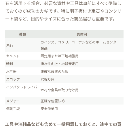
石を活用する場合、必要な資材や工具は事前にすべて準備し
ておくのが成功のカギです。特に羽子板付き束石やコンクリ
ート製など、目的やサイズに合った商品選びも重要です。
種類
具体例
カインズ、コメリ、コーナンなどのホームセンター
束石
製品
セメント
固定用または下地補強用
砂利
排水性向上・地盤安定用
水平器
正確な設置のため
スコップ
穴掘り用
インパクトドライバ
木材や金具の取り付け用
ー
メジャー
正確な位置決め
保護手袋
安全作業用
工具や消耗品なども含めて一括用意しておくと、途中での買