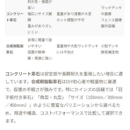
耐久性・強度が
高い
ウッドデッキ
コンクリー
幅広いサイズ展
重量があり運搬が大変
の基礎
ト束石
開
カット調整が不可
フェンス基礎
重みがありズレ
屋外設備
にくい
非常に軽量で扱
合成樹脂製
いやすい
重量物や大型ウッドデッキ
小型デッキ
束石
設置が簡単
には不向き
簡易構造物
錆・腐食に強い
コンクリート束石
は安定感や長期耐久を重視したい場合に適
しています。
合成樹脂製束石
はDIY初心者や軽量物に最適
で、設置の手軽さが強みです。特にカインズの店舗では「羽
子板付き束石」「角型・丸型」「サイズ（150mm／300mm
／450mm）」のように豊富なバリエーションから選べるた
め、用途や構造、コストパフォーマンスで比較して選択でき
ます。