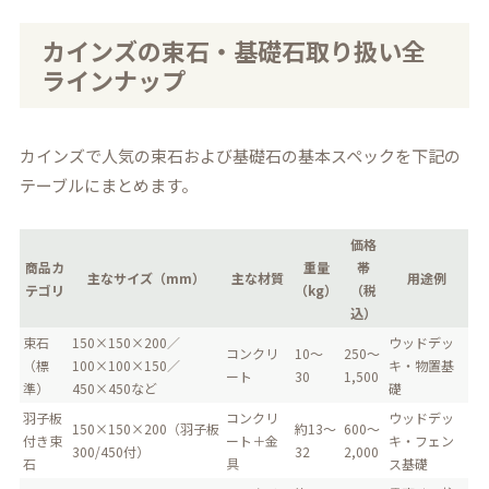
カインズの束石・基礎石取り扱い全
ラインナップ
カインズで人気の束石および基礎石の基本スペックを下記の
テーブルにまとめます。
価格
商品カ
重量
帯
主なサイズ（mm）
主な材質
用途例
テゴリ
（kg）
（税
込）
束石
150×150×200／
ウッドデッ
コンクリ
10～
250～
（標
100×100×150／
キ・物置基
ート
30
1,500
準）
450×450など
礎
羽子板
コンクリ
ウッドデッ
150×150×200（羽子板
約13～
600～
付き束
ート＋金
キ・フェン
300/450付）
32
2,000
石
具
ス基礎