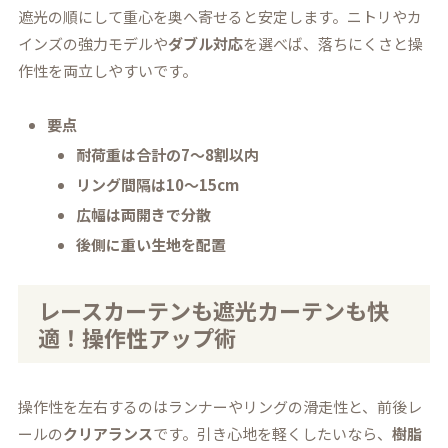
遮光の順にして重心を奥へ寄せると安定します。ニトリやカ
インズの強力モデルや
ダブル対応
を選べば、落ちにくさと操
作性を両立しやすいです。
要点
耐荷重は合計の7～8割以内
リング間隔は10～15cm
広幅は両開きで分散
後側に重い生地を配置
レースカーテンも遮光カーテンも快
適！操作性アップ術
操作性を左右するのはランナーやリングの滑走性と、前後レ
ールの
クリアランス
です。引き心地を軽くしたいなら、
樹脂