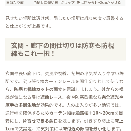
日当たり面
色褪せに強い布
クリップ
裾は床から1〜2cm浮かせる
見せたい場所は透け感、隠したい場所は織り密度で調整する
と仕上がりが上品です。
玄関・廊下の間仕切りは防寒も防視
線もこれ一択！
玄関や長い廊下は、突風や視線、冬場の冷気が入りやすい場
所です。突っ張り棒カーテンレールを間仕切りとして使うな
ら、
防寒と視線カットの両立
を意識しましょう。外からの視
線が気になる昼は
遮像レース
、夜や防寒重視なら
完全遮光や
厚手の多層生地
が効果的です。人の出入りが多い動線では、
通行幅を確保するため
カーテン幅は通路幅＋10〜20cm
を目
安にし、
片寄せできる余白
を残します。引きずり防止に
床上
1cm
で丈設定、冷気対策には
床付近の隙間を最小化
します。