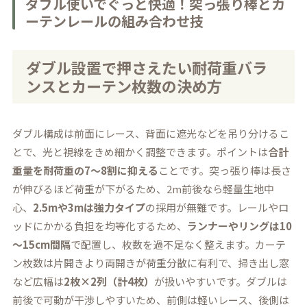
ダブル使いでぐっと快適！突っ張り棒とカ
ーテンレールの組み合わせ技
ダブル設置で押さえたい耐荷重バラ
ンスとカーテン枚数の決め方
ダブル構成は前面にレース、背面に遮光などを吊り分けるこ
とで、光と視線をきめ細かく調整できます。ポイントは
合計
重量を耐荷重の7～8割に抑える
ことです。突っ張り棒は長さ
が伸びるほど荷重が下がるため、2m前後なら軽量生地中
心、
2.5mや3mは強力タイプ
の採用が無難です。レールやロ
ッドにかかる負担を均等化するため、
ランナーやリングは10
～15cm間隔
で配置し、枚数を過不足なく整えます。カーテ
ン枚数は片開きより両開きが荷重分散に有利で、掃き出し窓
など広幅は
2枚×2列（計4枚）
が扱いやすいです。ダブルは
前後で可動が干渉しやすいため、前側は軽いレース、後側は