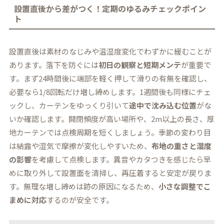
設置直後から差がつく！定期のゆるみチェックポイン
ト
設置直後は素材のなじみや温湿度変化でわずかに緩むことが
あります。落下を防ぐには
初日の観察と短期メンテ
が重要で
す。まず24時間後に端部を軽く押して滑りの有無を確認し、
必要なら1/8回転だけ増し締めします。1週間後も同様にチェ
ックし、カーテンをゆっくり引いて
途中で沈み込む位置
がな
いか確認します。開閉頻度が高い場所や、2m以上の長さ、厚
地カーテンでは点検周期を短くしましょう。季節の変わり目
は結露や湿気で摩擦が変化しやすいため、
布地の重さと湿度
の影響
を考慮して点検します。異音やカタつきを感じたら早
めに取り外して設置面を清掃し、再圧着すると安定が戻りま
す。無理な増し締めは跡の原因になるため、
小さな調整でこ
まめに対応
するのが安全です。