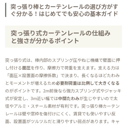
突っ張り棒とカーテンレールの選び方がす
ぐ分かる！はじめてでも安心の基本ガイド
突っ張り式カーテンレールの仕組み
と強さが分かるポイント
突っ張り式は、棒内部のスプリング圧やねじ機構で壁面に押
し付ける
面圧
を作り、摩擦力で荷重を支えます。支える力は
「面圧×設置面の摩擦係数」で決まり、長くなるほどたわみ
とモーメントが増えるため
必要耐荷重は比例して大きくなる
のがポイントです。2m前後なら強力スプリング式やジャッキ
式が安定し、3m近い幅では
中間たわみ
が生じやすいので太
径やアルミ・スチール素材が有利です。突っ張り棒カーテン
レールは壁や窓枠を傷付けにくく、賃貸でも使いやすい反
面、設置面がツルツルだと滑りやすい弱点があります。キャ