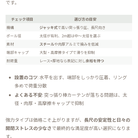
です。
チェック項目
選び方の目安
機構
ジャッキ式
で高い突っ張り圧、長尺向き
ポール径
太径が有利、2m超は中〜太径を選ぶ
素材
スチール
や肉厚アルミで撓みを低減
端部キャップ
大型・高摩擦タイプで滑りを抑制
耐荷重
レース+厚地なら表記に対し
余裕を持つ
設置のコツ
: 水平を出す、端部をしっかり圧着、リング
多めで荷重分散
よくある不安
: 突っ張り棒カーテンが落ちる問題は、太
径・肉厚・高摩擦キャップで抑制
強力タイプは価格こそ上がりますが、
長尺の安定性と日々の
開閉ストレスの少なさ
で最終的な満足度が高い選択になりま
す。