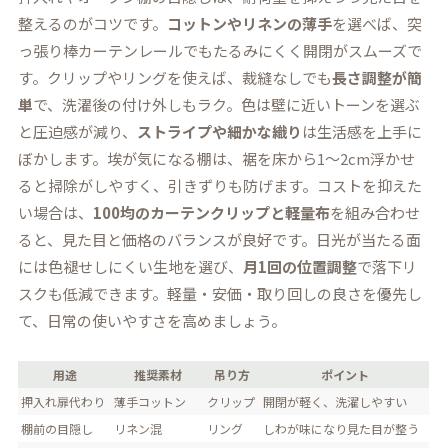
整えるのがコツです。
コットンやリネンの薄手
を選べば、突
っ張り棒カーテンレールでもたるみにくく開閉がスムーズで
す。クリップやリングを使えば、裁縫なしでも
長さ調整が簡
単
で、洗濯後の付け外しもラク。色は壁に近いトーンを選ぶ
と圧迫感が減り、
ストライプや細かな織り
は生活感を上手に
ぼかします。埃が気になる棚は、裾を床から1〜2cm浮かせ
ると掃除がしやすく、引きずりも防げます。コストを抑えた
い場合は、
100均のカーテンクリップと軽量布
を組み合わせ
ると、見た目と価格のバランスが良好です。日光が当たる面
には色褪せしにくい生地を選び、
月1回の位置調整
で落下リ
スクも低減できます。軽量・安価・取り回しの良さを優先し
て、日常の使いやすさを高めましょう。
用途
推奨素材
吊り方
ポイント
押入れ扉代わり
薄手コットン
クリップ
開閉が軽く、洗濯しやすい
棚前の目隠し
リネン混
リング
しわが味になり見た目が整う