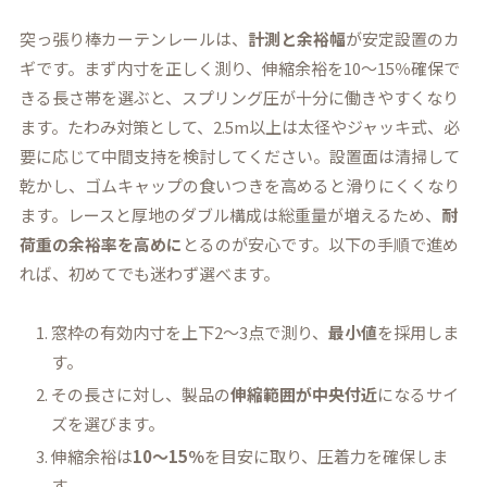
突っ張り棒カーテンレールは、
計測と余裕幅
が安定設置のカ
ギです。まず内寸を正しく測り、伸縮余裕を10〜15％確保で
きる長さ帯を選ぶと、スプリング圧が十分に働きやすくなり
ます。たわみ対策として、2.5m以上は太径やジャッキ式、必
要に応じて中間支持を検討してください。設置面は清掃して
乾かし、ゴムキャップの食いつきを高めると滑りにくくなり
ます。レースと厚地のダブル構成は総重量が増えるため、
耐
荷重の余裕率を高めに
とるのが安心です。以下の手順で進め
れば、初めてでも迷わず選べます。
窓枠の有効内寸を上下2〜3点で測り、
最小値
を採用しま
す。
その長さに対し、製品の
伸縮範囲が中央付近
になるサイ
ズを選びます。
伸縮余裕は
10〜15％
を目安に取り、圧着力を確保しま
す。