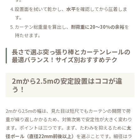
設置面を拭いて乾かし、
水平
を確認してから圧着しま
す。
カーテン総重量を算出し、
耐荷重に20〜30％の余裕
を
持たせます。
長さで選ぶ突っ張り棒とカーテンレールの
最適バランス！サイズ別おすすめテク
2mから2.5mの安定設置はココが違
う！
2mから2.5mの幅は、見た目は短尺でもカーテンの開閉で荷
重が繰り返しかかるため、対策次第で安定性が大きく変わり
ます。ポイントは三つです。まず、たわみを抑えるために
太
径ポール（直径22mm前後以上）
を選ぶことです。細径はラ