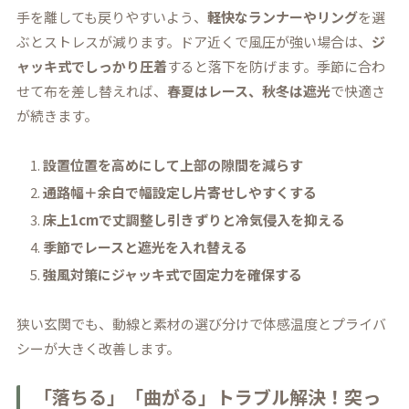
手を離しても戻りやすいよう、
軽快なランナーやリング
を選
ぶとストレスが減ります。ドア近くで風圧が強い場合は、
ジ
ャッキ式でしっかり圧着
すると落下を防げます。季節に合わ
せて布を差し替えれば、
春夏はレース、秋冬は遮光
で快適さ
が続きます。
設置位置を高めにして上部の隙間を減らす
通路幅＋余白で幅設定し片寄せしやすくする
床上1cmで丈調整し引きずりと冷気侵入を抑える
季節でレースと遮光を入れ替える
強風対策にジャッキ式で固定力を確保する
狭い玄関でも、動線と素材の選び分けで体感温度とプライバ
シーが大きく改善します。
「落ちる」「曲がる」トラブル解決！突っ