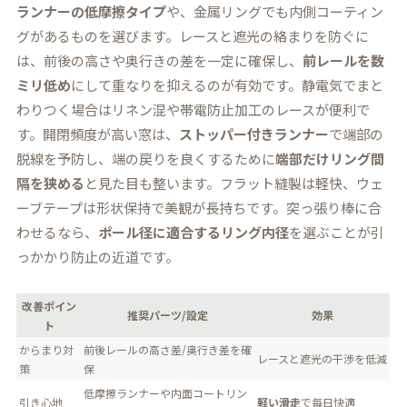
ランナーの低摩擦タイプ
や、金属リングでも内側コーティン
グがあるものを選びます。レースと遮光の絡まりを防ぐに
は、前後の高さや奥行きの差を一定に確保し、
前レールを数
ミリ低め
にして重なりを抑えるのが有効です。静電気でまと
わりつく場合はリネン混や帯電防止加工のレースが便利で
す。開閉頻度が高い窓は、
ストッパー付きランナー
で端部の
脱線を予防し、端の戻りを良くするために
端部だけリング間
隔を狭める
と見た目も整います。フラット縫製は軽快、ウェ
ーブテープは形状保持で美観が長持ちです。突っ張り棒に合
わせるなら、
ポール径に適合するリング内径
を選ぶことが引
っかかり防止の近道です。
改善ポイン
推奨パーツ/設定
効果
ト
からまり対
前後レールの高さ差/奥行き差を確
レースと遮光の干渉を低減
策
保
低摩擦ランナーや内面コートリン
引き心地
軽い滑走
で毎日快適