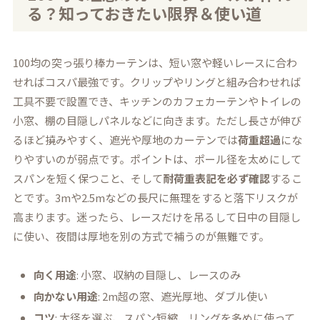
る？知っておきたい限界＆使い道
100均の突っ張り棒カーテンは、短い窓や軽いレースに合わ
せればコスパ最強です。クリップやリングと組み合わせれば
工具不要で設置でき、キッチンのカフェカーテンやトイレの
小窓、棚の目隠しパネルなどに向きます。ただし長さが伸び
るほど撓みやすく、遮光や厚地のカーテンでは
荷重超過
にな
りやすいのが弱点です。ポイントは、ポール径を太めにして
スパンを短く保つこと、そして
耐荷重表記を必ず確認
するこ
とです。3mや2.5mなどの長尺に無理をすると落下リスクが
高まります。迷ったら、レースだけを吊るして日中の目隠し
に使い、夜間は厚地を別の方式で補うのが無難です。
向く用途
: 小窓、収納の目隠し、レースのみ
向かない用途
: 2m超の窓、遮光厚地、ダブル使い
コツ
: 太径を選ぶ、スパン短縮、リングを多めに使って