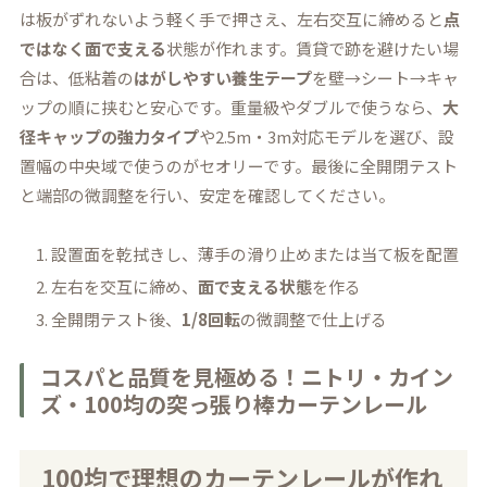
は板がずれないよう軽く手で押さえ、左右交互に締めると
点
ではなく面で支える
状態が作れます。賃貸で跡を避けたい場
合は、低粘着の
はがしやすい養生テープ
を壁→シート→キャ
ップの順に挟むと安心です。重量級やダブルで使うなら、
大
径キャップの強力タイプ
や2.5m・3m対応モデルを選び、設
置幅の中央域で使うのがセオリーです。最後に全開閉テスト
と端部の微調整を行い、安定を確認してください。
設置面を乾拭きし、薄手の滑り止めまたは当て板を配置
左右を交互に締め、
面で支える状態
を作る
全開閉テスト後、
1/8回転
の微調整で仕上げる
コスパと品質を見極める！ニトリ・カイン
ズ・100均の突っ張り棒カーテンレール
100均で理想のカーテンレールが作れ