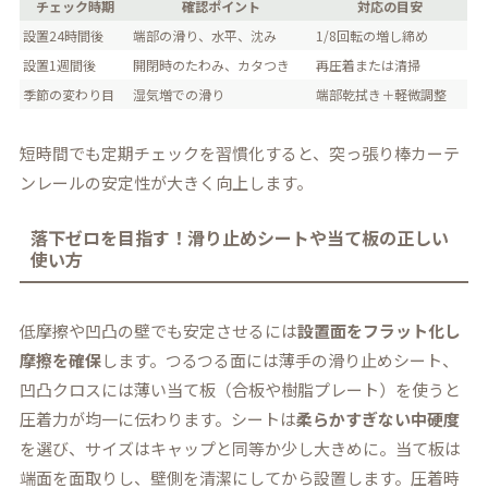
チェック時期
確認ポイント
対応の目安
設置24時間後
端部の滑り、水平、沈み
1/8回転の増し締め
設置1週間後
開閉時のたわみ、カタつき
再圧着または清掃
季節の変わり目
湿気増での滑り
端部乾拭き＋軽微調整
短時間でも定期チェックを習慣化すると、突っ張り棒カーテ
ンレールの安定性が大きく向上します。
落下ゼロを目指す！滑り止めシートや当て板の正しい
使い方
低摩擦や凹凸の壁でも安定させるには
設置面をフラット化し
摩擦を確保
します。つるつる面には薄手の滑り止めシート、
凹凸クロスには薄い当て板（合板や樹脂プレート）を使うと
圧着力が均一に伝わります。シートは
柔らかすぎない中硬度
を選び、サイズはキャップと同等か少し大きめに。当て板は
端面を面取りし、壁側を清潔にしてから設置します。圧着時