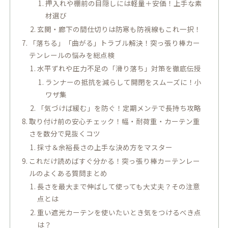
押入れや棚前の目隠しには軽量＋安価！上手な素
材選び
玄関・廊下の間仕切りは防寒も防視線もこれ一択！
「落ちる」「曲がる」トラブル解決！突っ張り棒カー
テンレールの悩みを総点検
水平ずれや圧力不足の「滑り落ち」対策を徹底伝授
ランナーの抵抗を減らして開閉をスムーズに！小
ワザ集
「気づけば緩む」を防ぐ！定期メンテで長持ち攻略
取り付け前の安心チェック！幅・耐荷重・カーテン重
さを数分で見抜くコツ
採寸＆余裕長さの上手な決め方をマスター
これだけ読めばすぐ分かる！突っ張り棒カーテンレー
ルのよくある質問まとめ
長さを最大まで伸ばして使っても大丈夫？その注意
点とは
重い遮光カーテンを使いたいとき気をつけるべき点
は？