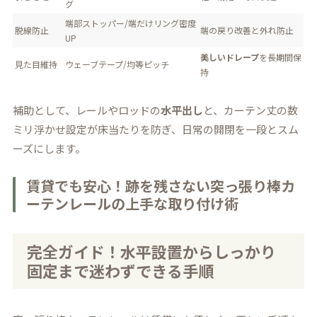
グ
端部ストッパー/端だけリング密度
脱線防止
端の戻り改善と外れ防止
UP
美しいドレープ
を長期間保
見た目維持
ウェーブテープ/均等ピッチ
持
補助として、レールやロッドの
水平出し
と、カーテン丈の数
ミリ浮かせ設定が床当たりを防ぎ、日常の開閉を一段とスム
ーズにします。
賃貸でも安心！跡を残さない突っ張り棒カ
ーテンレールの上手な取り付け術
完全ガイド！水平設置からしっかり
固定まで迷わずできる手順