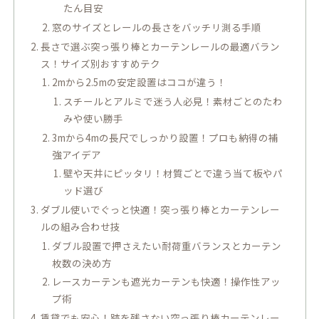
たん目安
窓のサイズとレールの長さをバッチリ測る手順
長さで選ぶ突っ張り棒とカーテンレールの最適バラン
ス！サイズ別おすすめテク
2mから2.5mの安定設置はココが違う！
スチールとアルミで迷う人必見！素材ごとのたわ
みや使い勝手
3mから4mの長尺でしっかり設置！プロも納得の補
強アイデア
壁や天井にピッタリ！材質ごとで違う当て板やパ
ッド選び
ダブル使いでぐっと快適！突っ張り棒とカーテンレー
ルの組み合わせ技
ダブル設置で押さえたい耐荷重バランスとカーテン
枚数の決め方
レースカーテンも遮光カーテンも快適！操作性アッ
プ術
賃貸でも安心！跡を残さない突っ張り棒カーテンレー