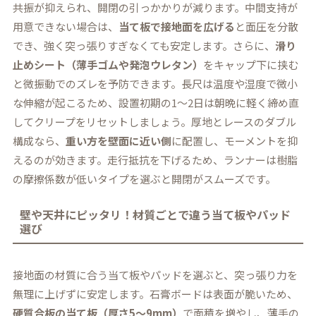
共振が抑えられ、開閉の引っかかりが減ります。中間支持が
用意できない場合は、
当て板で接地面を広げる
と面圧を分散
でき、強く突っ張りすぎなくても安定します。さらに、
滑り
止めシート（薄手ゴムや発泡ウレタン）
をキャップ下に挟む
と微振動でのズレを予防できます。長尺は温度や湿度で微小
な伸縮が起こるため、設置初期の1～2日は朝晩に軽く締め直
してクリープをリセットしましょう。厚地とレースのダブル
構成なら、
重い方を壁面に近い側
に配置し、モーメントを抑
えるのが効きます。走行抵抗を下げるため、ランナーは樹脂
の摩擦係数が低いタイプを選ぶと開閉がスムーズです。
壁や天井にピッタリ！材質ごとで違う当て板やパッド
選び
接地面の材質に合う当て板やパッドを選ぶと、突っ張り力を
無理に上げずに安定します。石膏ボードは表面が脆いため、
硬質合板の当て板（厚さ5～9mm）
で面積を増やし、薄手の