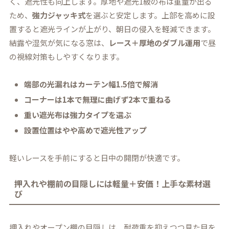
く、遮光性も向上します。厚地や遮光1級の布は重量が出る
ため、
強力ジャッキ式
を選ぶと安定します。上部を高めに設
置すると遮光ラインが上がり、朝日の侵入を軽減できます。
結露や湿気が気になる窓は、
レース＋厚地のダブル運用
で昼
の視線対策もしやすくなります。
端部の光漏れはカーテン幅1.5倍で解消
コーナーは1本で無理に曲げず2本で重ねる
重い遮光布は強力タイプを選ぶ
設置位置はやや高めで遮光性アップ
軽いレースを手前にすると日中の開閉が快適です。
押入れや棚前の目隠しには軽量＋安価！上手な素材選
び
押入れやオープン棚の目隠しは、耐荷重を抑えつつ見た目を