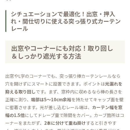
シチュエーションで最適化！出窓・押入
れ・間仕切りに使える突っ張り式カーテン
レール
出窓やコーナーにも対応！取り回し
＆しっかり遮光する方法
出窓やL字のコーナーでも、突っ張り棒カーテンレールなら
穴を開けずにスマートに設置できます。ポイントは
光漏れを
抑える取り回し
です。まず、窓枠内に収めるなら棒の長さを
正確に測り、
端部は5〜10cm余裕
を持たせてキャップ面を壁
に密着させます。光が差し込むレール端は、
カーテン幅を窓
幅の1.5倍
にしてドレープ量で隙間をカバー。カーブ箇所はコ
ーナーをまたがず、
2本に分けて重ね掛け
すると引きやす