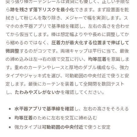
突っ張り棒カーテンレールは賃貸にも優しく、正しい手順な
ら
跡を残さず落下リスクを最小化
できます。まず設置面を乾
拭きして粉じんを取り除き、メジャーで幅を実測します。ス
マホの水平器アプリで基準線を確認し、左右の高さを合わせ
てから仮当てします。棒は想定幅よりやや長めに調整してか
ら縮めるのではなく、
圧着力が最大化する位置まで伸ばして
微調整
するのがコツです。両端キャップは平行に当て、最後
の締め込みは左→右の順で交互に行い、
均等圧着
を意識しま
す。重めのカーテンやレースと厚地のダブル構成なら、強力
タイプやジャッキ式を選び、可動範囲の中央付近で使うと安
定します。最後にカーテンを装着して全開閉を数回テスト
し、
たわみやズレがないか
を確認してください。
水平器アプリで基準線を確認
し、左右の高さをそろえる
均等圧着
のために左右を交互に締め込む
強力タイプは
可動範囲の中央付近
で使うと安定