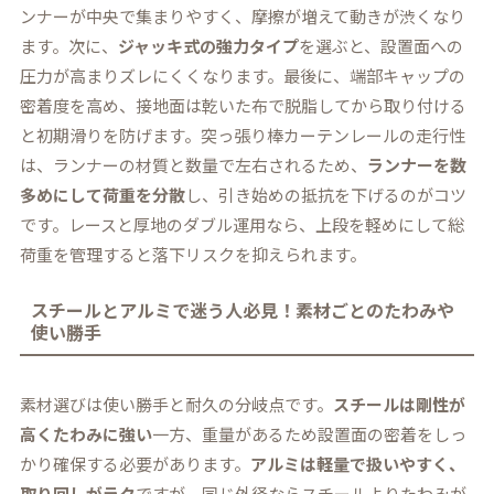
ンナーが中央で集まりやすく、摩擦が増えて動きが渋くなり
ます。次に、
ジャッキ式の強力タイプ
を選ぶと、設置面への
圧力が高まりズレにくくなります。最後に、端部キャップの
密着度を高め、接地面は乾いた布で脱脂してから取り付ける
と初期滑りを防げます。突っ張り棒カーテンレールの走行性
は、ランナーの材質と数量で左右されるため、
ランナーを数
多めにして荷重を分散
し、引き始めの抵抗を下げるのがコツ
です。レースと厚地のダブル運用なら、上段を軽めにして総
荷重を管理すると落下リスクを抑えられます。
スチールとアルミで迷う人必見！素材ごとのたわみや
使い勝手
素材選びは使い勝手と耐久の分岐点です。
スチールは剛性が
高くたわみに強い
一方、重量があるため設置面の密着をしっ
かり確保する必要があります。
アルミは軽量で扱いやすく、
取り回しがラク
ですが、同じ外径ならスチールよりたわみが