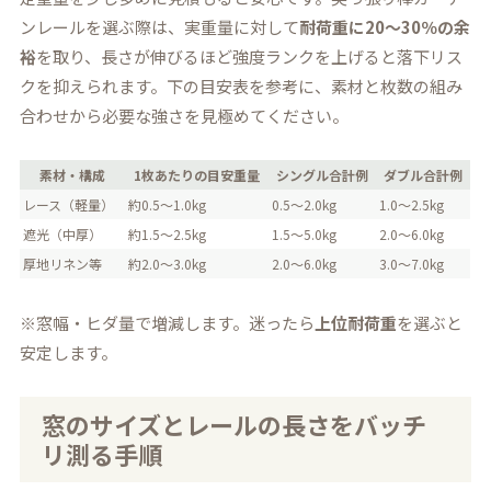
ンレールを選ぶ際は、実重量に対して
耐荷重に20〜30％の余
裕
を取り、長さが伸びるほど強度ランクを上げると落下リス
クを抑えられます。下の目安表を参考に、素材と枚数の組み
合わせから必要な強さを見極めてください。
素材・構成
1枚あたりの目安重量
シングル合計例
ダブル合計例
レース（軽量）
約0.5〜1.0kg
0.5〜2.0kg
1.0〜2.5kg
遮光（中厚）
約1.5〜2.5kg
1.5〜5.0kg
2.0〜6.0kg
厚地リネン等
約2.0〜3.0kg
2.0〜6.0kg
3.0〜7.0kg
※窓幅・ヒダ量で増減します。迷ったら
上位耐荷重
を選ぶと
安定します。
窓のサイズとレールの長さをバッチ
リ測る手順