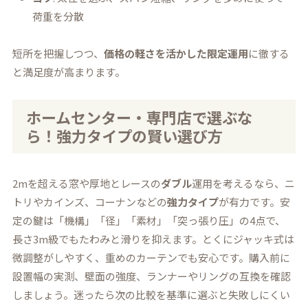
荷重を分散
短所を把握しつつ、
価格の軽さを活かした限定運用
に徹する
と満足度が高まります。
ホームセンター・専門店で選ぶな
ら！強力タイプの賢い選び方
2mを超える窓や厚地とレースの
ダブル
運用を考えるなら、ニ
トリやカインズ、コーナンなどの
強力タイプ
が有力です。安
定の鍵は「機構」「径」「素材」「突っ張り圧」の4点で、
長さ3m級でもたわみと滑りを抑えます。とくにジャッキ式は
微調整がしやすく、重めのカーテンでも安心です。購入前に
設置幅の実測、壁面の強度、ランナーやリングの互換を確認
しましょう。迷ったら次の比較を基準に選ぶと失敗しにくい