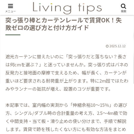
メニュー
検索
突っ張り棒とカーテンレールで賃貸OK！失
敗ゼロの選び方と付け方ガイド
2025.12.12
遮光カーテンに替えたいのに「突っ張りだと落ちない？長さ
は何cmを選ぶ？」と迷っていませんか。突っ張り式はバネの
反発力と接地面の摩擦で支えるため、幅が長く、カーテンが
重いほど要求される耐荷重が上がります。特に2m超ではたわ
みやランナーの抵抗が増え、設置のコツが重要です。
本記事では、室内幅の実測から「伸縮余裕10〜15％」の選び
方、シングル/ダブル時の合計重量の考え方、2.5〜4m級で効
く中間支持・当て板・滑り止めの使い分けまで、手順で解説
します。賃貸で跡を残したくない方にも有効な方法をまとめ