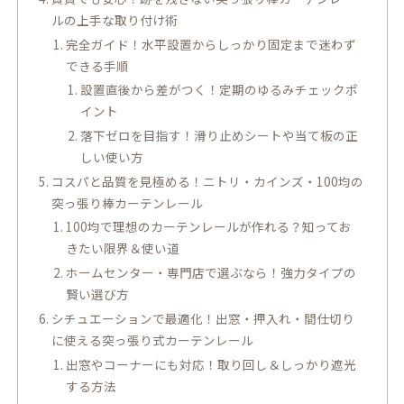
ルの上手な取り付け術
完全ガイド！水平設置からしっかり固定まで迷わず
できる手順
設置直後から差がつく！定期のゆるみチェックポ
イント
落下ゼロを目指す！滑り止めシートや当て板の正
しい使い方
コスパと品質を見極める！ニトリ・カインズ・100均の
突っ張り棒カーテンレール
100均で理想のカーテンレールが作れる？知ってお
きたい限界＆使い道
ホームセンター・専門店で選ぶなら！強力タイプの
賢い選び方
シチュエーションで最適化！出窓・押入れ・間仕切り
に使える突っ張り式カーテンレール
出窓やコーナーにも対応！取り回し＆しっかり遮光
する方法