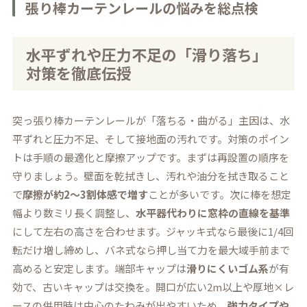
張り棒カーテンレールの悩みを総点検
水平ずれや圧力不足の「滑り落ち」
対策を徹底伝授
突っ張り棒カーテンレールが「落ちる・曲がる」主因は、水
平ずれと圧力不足、そして接地面の汚れです。対策のポイン
トは手順の最適化と摩擦アップです。まずは再設置の順序を
守りましょう。壁面を乾拭きし、汚れや油分を拭き取ること
で
摩擦が約2〜3割体感で増す
ことが多いです。次に棒を想定
幅より数ミリ長く調整し、
水平器代わりに窓枠の直線を基準
にして左右の高さを合わせます。ジャッキ式なら最後に1/4回
転だけ増し締めし、バネ式なら押し当て力を最大域手前まで
高めると安定します。端部キャップは
滑りにくいゴム系
が有
効で、古いキャップは交換を。開口が広い2m以上や厚地×レ
ースの併用時は中心のたわみが出やすいため、
強力タイプや