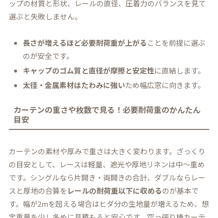
ップの材質と形状、レールの直径、圧着力のバランスを見て
選ぶと失敗しません。
長さが増えるほど必要耐荷重が上がる
ことを前提に選ぶ
のが安全です。
キャップのゴム質と直径が摩擦と安定性
に直結します。
太径・金属素材はたわみに強い
ため幅広窓に向きます。
カーテンの重さや枚数で見る！必要耐荷重のかんたん
目安
カーテンの素材や厚みで重さは大きく変わります。ざっくり
の目安として、レースは軽量、遮光や厚地リネンは中〜重め
です。シングルなら片開き・両開きの合計、ダブルならレー
スと厚地の合算を
レールの耐荷重以下に収める
のが基本で
す。幅が2mを超える場合はヒダ分の生地量が増えるため、想
定重量を少し多めに見積もると安心です。突っ張り棒カーテ