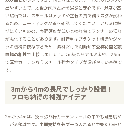
出やすいので、太径か肉厚設計を選ぶと安心です。湿度が高
い場所では、スチールはメッキや塗装の質で
錆リスク
が変わ
るため、コーティング品質を確認してください。アルミは錆
びにくいものの、表面硬度が低いと擦り傷でランナーの滑り
が悪化することがあります。耐荷重はブラケット構造やジャ
ッキ機構に依存するため、素材だけで判断せず
公称荷重と設
置幅の相性
で比較しましょう。2m級ならアルミ太径、2.5m
で厚地カーテンならスチール強力タイプが選びやすい基準で
す。
3mから4mの長尺でしっかり設置！
プロも納得の補強アイデア
3mから4mは、突っ張り棒カーテンレールの中でも難易度が
上がる領域です。
中間支持を必ず一つ入れる
と中央たわみと