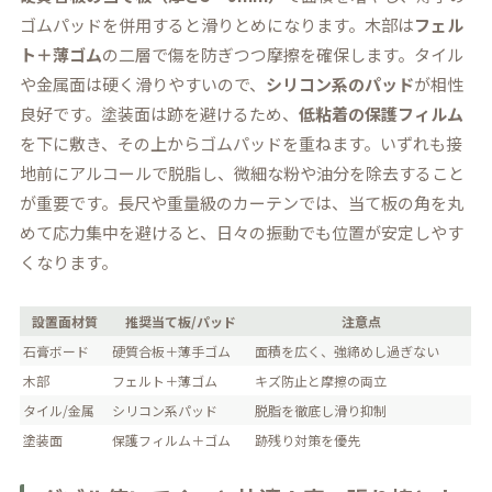
ゴムパッドを併用すると滑りとめになります。木部は
フェル
ト＋薄ゴム
の二層で傷を防ぎつつ摩擦を確保します。タイル
や金属面は硬く滑りやすいので、
シリコン系のパッド
が相性
良好です。塗装面は跡を避けるため、
低粘着の保護フィルム
を下に敷き、その上からゴムパッドを重ねます。いずれも接
地前にアルコールで脱脂し、微細な粉や油分を除去すること
が重要です。長尺や重量級のカーテンでは、当て板の角を丸
めて応力集中を避けると、日々の振動でも位置が安定しやす
くなります。
設置面材質
推奨当て板/パッド
注意点
石膏ボード
硬質合板＋薄手ゴム
面積を広く、強締めし過ぎない
木部
フェルト＋薄ゴム
キズ防止と摩擦の両立
タイル/金属
シリコン系パッド
脱脂を徹底し滑り抑制
塗装面
保護フィルム＋ゴム
跡残り対策を優先