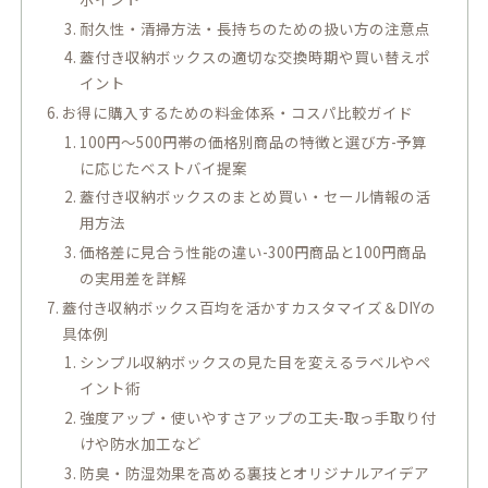
耐久性・清掃方法・長持ちのための扱い方の注意点
蓋付き収納ボックスの適切な交換時期や買い替えポ
イント
お得に購入するための料金体系・コスパ比較ガイド
100円〜500円帯の価格別商品の特徴と選び方-予算
に応じたベストバイ提案
蓋付き収納ボックスのまとめ買い・セール情報の活
用方法
価格差に見合う性能の違い-300円商品と100円商品
の実用差を詳解
蓋付き収納ボックス百均を活かすカスタマイズ＆DIYの
具体例
シンプル収納ボックスの見た目を変えるラベルやペ
イント術
強度アップ・使いやすさアップの工夫-取っ手取り付
けや防水加工など
防臭・防湿効果を高める裏技とオリジナルアイデア