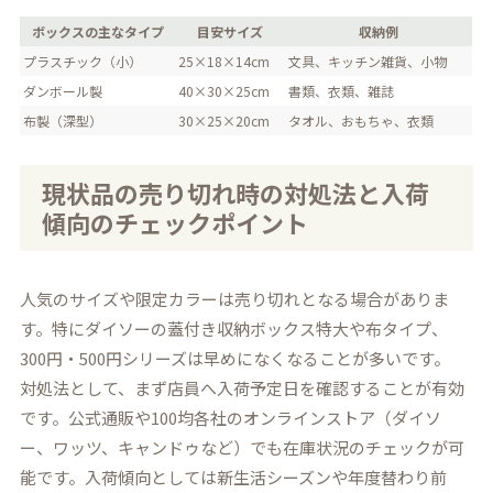
ボックスの主なタイプ
目安サイズ
収納例
プラスチック（小）
25×18×14cm
文具、キッチン雑貨、小物
ダンボール製
40×30×25cm
書類、衣類、雑誌
布製（深型）
30×25×20cm
タオル、おもちゃ、衣類
現状品の売り切れ時の対処法と入荷
傾向のチェックポイント
人気のサイズや限定カラーは売り切れとなる場合がありま
す。特にダイソーの蓋付き収納ボックス特大や布タイプ、
300円・500円シリーズは早めになくなることが多いです。
対処法として、まず店員へ入荷予定日を確認することが有効
です。公式通販や100均各社のオンラインストア（ダイソ
ー、ワッツ、キャンドゥなど）でも在庫状況のチェックが可
能です。入荷傾向としては新生活シーズンや年度替わり前