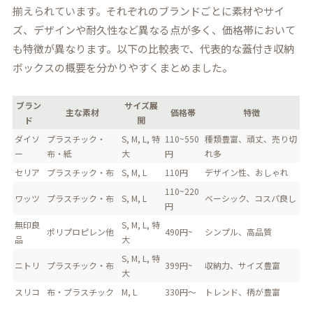
揃えられています。それぞれのブランドごとに素材やサイ
ズ、デザインや耐久性など異なる点が多く、価格帯において
も特徴が異なります。以下の比較表で、代表的な蓋付き収納
ボックスの概要を分かりやすくまとめました。
ブラン
サイズ展
主な素材
価格帯
特徴
ド
開
ダイソ
プラスチック・
S, M, L, 特
110~550
種類豊富、頑丈、売り切
ー
布・紙
大
円
れ多
セリア
プラスチック・布
S, M, L
110円
デザイン性、おしゃれ
110~220
ワッツ
プラスチック・布
S, M, L
ベーシック、コスパ良し
円
無印良
S, M, L, 特
ポリプロピレン他
490円~
シンプル、高品質
品
大
S, M, L, 特
ニトリ
プラスチック・布
399円~
収納力、サイズ豊富
大
スリコ
布・プラスチック
M, L
330円～
トレンド、柄が豊富