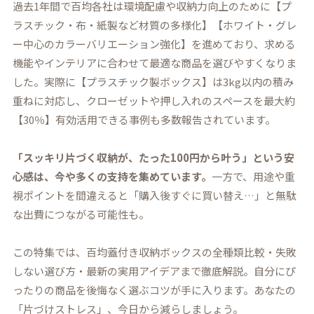
過去1年間で百均各社は環境配慮や収納力向上のために【プ
ラスチック・布・紙製など材質の多様化】【ホワイト・グレ
ー中心のカラーバリエーション強化】を進めており、求める
機能やインテリアに合わせて最適な商品を選びやすくなりま
した。実際に【プラスチック製ボックス】は3kg以内の積み
重ねに対応し、クローゼットや押し入れのスペースを最大約
【30％】有効活用できる事例も多数報告されています。
「スッキリ片づく収納が、たった100円から叶う」という安
心感は、今や多くの支持を集めています。
一方で、用途や重
視ポイントを間違えると「購入後すぐに買い替え…」と無駄
な出費につながる可能性も。
この特集では、百均蓋付き収納ボックスの全種類比較・失敗
しない選び方・最新の実用アイデアまで徹底解説。自分にぴ
ったりの商品を後悔なく選ぶコツが手に入ります。あなたの
「片づけストレス」、今日から減らしましょう。