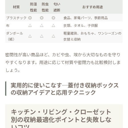
防湿
防虫
匂い
材質
おすすめ用途
性能
性能
遮断
プラスチック
◎
◎
◎
食品、家電パーツ、季節用品
布
△
△
△
衣類、タオル、子供服
ダンボール
軽量雑貨、おもちゃ、ワンシーズンの
△
△
△
（紙）
衣替え収納
密閉性が高い商品ほど、カビや虫、埃から大切なものを守り
やすくなります。用途に応じて材質や密閉力も比較検討しま
しょう。
実用的に使いこなす─蓋付き収納ボックス
の収納アイデアと応用テクニック
キッチン・リビング・クローゼット
別の収納最適化ポイントと失敗しな
いコツ