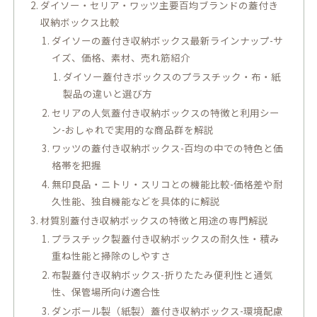
ダイソー・セリア・ワッツ主要百均ブランドの蓋付き
収納ボックス比較
ダイソーの蓋付き収納ボックス最新ラインナップ-サ
イズ、価格、素材、売れ筋紹介
ダイソー蓋付きボックスのプラスチック・布・紙
製品の違いと選び方
セリアの人気蓋付き収納ボックスの特徴と利用シー
ン-おしゃれで実用的な商品群を解説
ワッツの蓋付き収納ボックス-百均の中での特色と価
格帯を把握
無印良品・ニトリ・スリコとの機能比較-価格差や耐
久性能、独自機能などを具体的に解説
材質別蓋付き収納ボックスの特徴と用途の専門解説
プラスチック製蓋付き収納ボックスの耐久性・積み
重ね性能と掃除のしやすさ
布製蓋付き収納ボックス-折りたたみ便利性と通気
性、保管場所向け適合性
ダンボール製（紙製）蓋付き収納ボックス-環境配慮