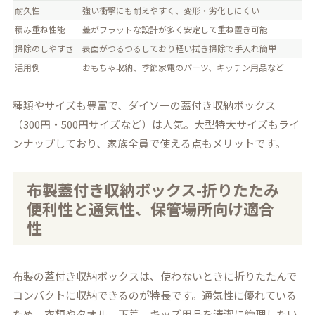
耐久性
強い衝撃にも耐えやすく、変形・劣化しにくい
積み重ね性能
蓋がフラットな設計が多く安定して重ね置き可能
掃除のしやすさ
表面がつるつるしており軽い拭き掃除で手入れ簡単
活用例
おもちゃ収納、季節家電のパーツ、キッチン用品など
種類やサイズも豊富で、ダイソーの蓋付き収納ボックス
（300円・500円サイズなど）は人気。大型特大サイズもライ
ンナップしており、家族全員で使える点もメリットです。
布製蓋付き収納ボックス-折りたたみ
便利性と通気性、保管場所向け適合
性
布製の蓋付き収納ボックスは、使わないときに折りたたんで
コンパクトに収納できるのが特長です。通気性に優れている
ため、衣類やタオル、下着、キッズ用品を清潔に管理したい