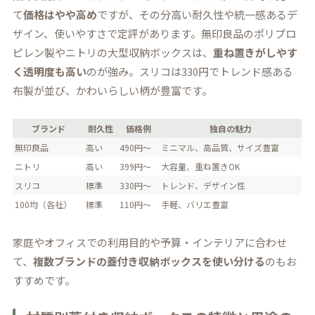
て
価格はやや高め
ですが、その分高い耐久性や統一感あるデ
ザイン、使いやすさで定評があります。無印良品のポリプロ
ピレン製やニトリの大型収納ボックスは、
重ね置きがしやす
く透明度も高い
のが強み。スリコは330円でトレンド感ある
布製が並び、かわいらしい柄が豊富です。
ブランド
耐久性
価格例
独自の魅力
無印良品
高い
490円～
ミニマル、高品質、サイズ豊富
ニトリ
高い
399円～
大容量、重ね置きOK
スリコ
標準
330円～
トレンド、デザイン性
100均（各社）
標準
110円～
手軽、バリエ豊富
家庭やオフィスでの利用目的や予算・インテリアに合わせ
て、
複数ブランドの蓋付き収納ボックスを使い分ける
のもお
すすめです。