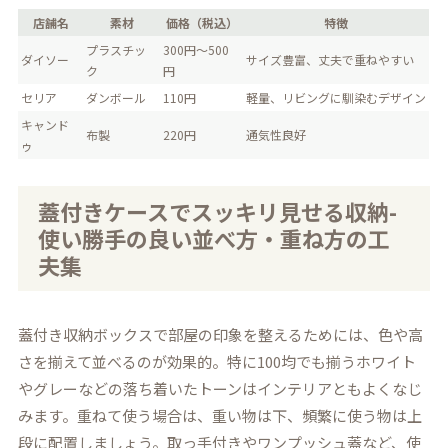
店舗名
素材
価格（税込）
特徴
プラスチッ
300円～500
ダイソー
サイズ豊富、丈夫で重ねやすい
ク
円
セリア
ダンボール
110円
軽量、リビングに馴染むデザイン
キャンド
布製
220円
通気性良好
ゥ
蓋付きケースでスッキリ見せる収納-
使い勝手の良い並べ方・重ね方の工
夫集
蓋付き収納ボックスで部屋の印象を整えるためには、色や高
さを揃えて並べるのが効果的。特に100均でも揃うホワイト
やグレーなどの落ち着いたトーンはインテリアともよくなじ
みます。重ねて使う場合は、重い物は下、頻繁に使う物は上
段に配置しましょう。取っ手付きやワンプッシュ蓋など、使