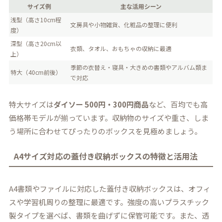
サイズ例
主な活用シーン
浅型（高さ10cm程
文房具や小物雑貨、化粧品の整理に便利
度）
深型（高さ20cm以
衣類、タオル、おもちゃの収納に最適
上）
季節の衣替え・寝具・大きめの書類やアルバム類ま
特大（40cm前後）
で対応
特大サイズは
ダイソー 500円・300円商品
など、百均でも高
価格帯モデルが揃っています。収納物のサイズや重さ、しま
う場所に合わせてぴったりのボックスを見極めましょう。
A4サイズ対応の蓋付き収納ボックスの特徴と活用法
A4書類やファイルに対応した蓋付き収納ボックスは、オフィ
スや学習机周りの整理に最適です。強度の高いプラスチック
製タイプを選べば、書類を曲げずに保管可能です。また、透