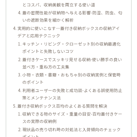
とコスパ、収納美観を両立する使い道
蓋の密閉性能が収納物へ与える影響-防湿、防虫、匂
いの遮断効果を細かく解析
実用的に使いこなす─蓋付き収納ボックスの収納アイ
デアと応用テクニック
キッチン・リビング・クローゼット別の収納最適化
ポイントと失敗しないコツ
蓋付きケースでスッキリ見せる収納-使い勝手の良い
並べ方・重ね方の工夫集
小物・衣類・書籍・おもちゃ別の収納実例と保管時
のポイント
利用者ユーザーの失敗と成功談-よくある誤使用防止
策とメンテナンス法
蓋付き収納ボックス百均のよくある質問を解決
収納できる物のサイズ・重量の目安-百均蓋付きケー
スの実際の収納例
現状品の売り切れ時の対処法と入荷傾向のチェック
ポイント