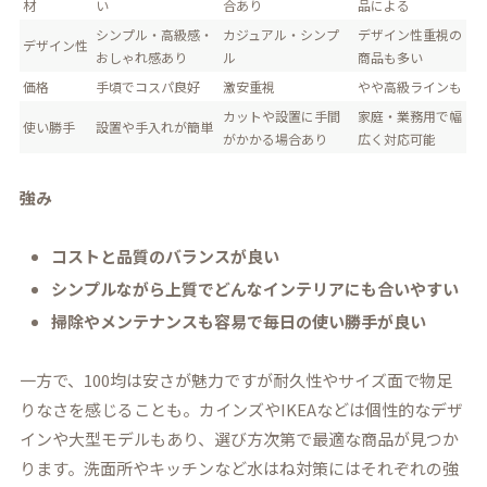
材
い
合あり
品による
シンプル・高級感・
カジュアル・シンプ
デザイン性重視の
デザイン性
おしゃれ感あり
ル
商品も多い
価格
手頃でコスパ良好
激安重視
やや高級ラインも
カットや設置に手間
家庭・業務用で幅
使い勝手
設置や手入れが簡単
がかかる場合あり
広く対応可能
強み
コストと品質のバランスが良い
シンプルながら上質でどんなインテリアにも合いやすい
掃除やメンテナンスも容易で毎日の使い勝手が良い
一方で、100均は安さが魅力ですが耐久性やサイズ面で物足
りなさを感じることも。カインズやIKEAなどは個性的なデザ
インや大型モデルもあり、選び方次第で最適な商品が見つか
ります。洗面所やキッチンなど水はね対策にはそれぞれの強