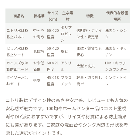
サイズ
主な素
代表的な設置
商品名
価格帯
特徴
(cm)
材
場所
ポリプ
ニトリ水はね
中～や
60×20
透明感・デザイ
洗面台・シン
ロピレ
防止パネル
や高め
程度
ン性・安定感
ク
ン
セリア水はね
50×20
柔軟・賃貸でも
洗面台・キッ
低価格
塩ビ
防止シート
程度
安心
チン
カインズ水は
やや低
60×21
アクリ
LDK・キッチ
大型で丈夫
ね防止ボード
価格
程度
ル
ンカウンター
ダイソー水は
45×18
プラス
軽量・取り外し
シンク・トイ
格安
ねガード
程度
チック
簡単
レ
ニトリ製はデザイン性の高さや安定感、レビューでも人気の
安心感が魅力です。100均やホームセンター品はコスト重視
派やDIY派におすすめですが、サイズや材質による防止効果
にも差があります。ご家庭の洗面台やシンク周辺の形状を考
慮した選択がポイントです。