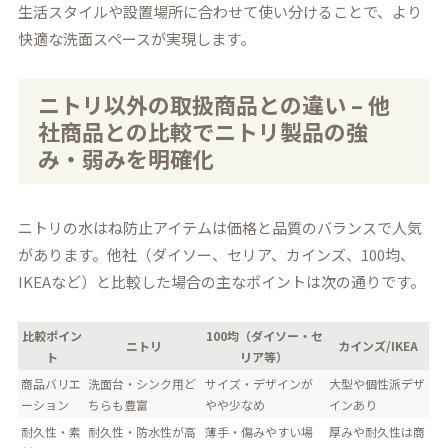
生活スタイルや設置場所に合わせて使い分けることで、より
快適な洗面スペースが実現します。
ニトリ以外の取扱商品との違い – 他
社商品との比較でニトリ製品の強
み・弱みを明確化
ニトリの水はね防止アイテムは価格と品質のバランスで人気
があります。他社（ダイソー、セリア、カインズ、100均、
IKEAなど）と比較した場合の主なポイントは次の通りです。
比較ポイン
100均（ダイソー・セ
ニトリ
カインズ/IKEA
ト
リア等）
商品バリエ
洗面台・シンク用ど
サイズ・デザインが
大型や個性派デザ
ーション
ちらも豊富
やや少なめ
インあり
耐久性・素
耐久性・防水性が高
薄手・傷みやすい場
厚みや耐久性は商