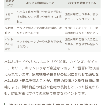
家庭タ
よくある水はねシーン
おすすめ対策アイテム
イプ
小さな子供が水遊びや自分で手洗い
子育て
洗面台用防止パネル、吸水
する際にシンク周りや床がびしょ濡
家庭
マット、シリコンシート
れに
高齢者
手洗いや顔洗いでの水滴の飛散、滑
滑りにくい防止シート、簡
住宅
りやすさへの不安
単設置のスタンド型パネル
ペット
洗面台周りを覆う大型防止
ペットのシャンプーや水飲みでの水
のいる
パネル、拭きやすい撥水シ
はね汚れ
家庭
ート
水はねガードやパネルはニトリや100均、カインズ、ダイソ
ー、セリア、キャンドゥなど身近なショップで豊富に取り揃
えられています。
家族構成や住まいの状況に合わせて適切な
水はね防止用品を選ぶことが、毎日の快適さと衛生維持に直
結
します。掃除負担の軽減や住宅の長持ちといった観点から
も、防止対策はすべての家庭で重要なポイントです。