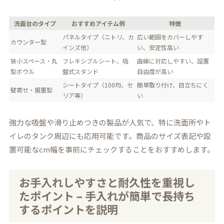
洗面台のタイプ
おすすめアイテム例
特徴
パネルタイプ（ニトリ、カ
広い範囲をカバーしやす
カウンター型
インズ他）
い、安定性高い
狭小スペース・丸
フレキシブルシート、吸
曲線に対応しやすい、設置
型ボウル
盤式スタンド
自由度が高い
シートタイプ（100均、セ
簡単取り付け、目立ちにく
壁寄せ・据置型
リア等）
い
強力な吸盤や滑り止めつきの製品が人気で、特に洗面所やト
イレのタンク周辺にも応用可能です。商品のサイズ表記や設
置可能なcm幅を事前にチェックすることをおすすめします。
お手入れしやすさと耐久性を重視し
たポイント – 手入れが簡単で長持ち
するポイントを説明