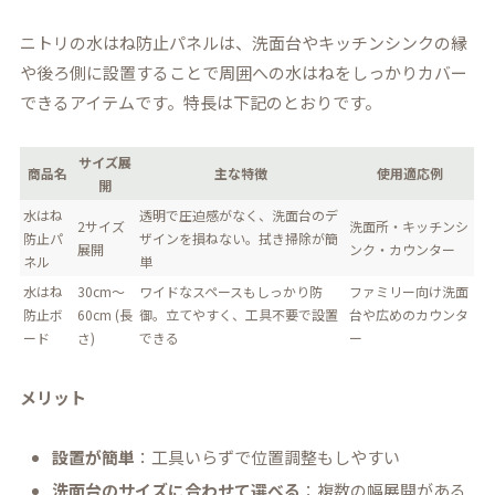
ニトリの水はね防止パネルは、洗面台やキッチンシンクの縁
や後ろ側に設置することで周囲への水はねをしっかりカバー
できるアイテムです。特長は下記のとおりです。
サイズ展
商品名
主な特徴
使用適応例
開
水はね
透明で圧迫感がなく、洗面台のデ
2サイズ
洗面所・キッチンシ
防止パ
ザインを損ねない。拭き掃除が簡
展開
ンク・カウンター
ネル
単
水はね
30cm〜
ワイドなスペースもしっかり防
ファミリー向け洗面
防止ボ
60cm (長
御。立てやすく、工具不要で設置
台や広めのカウンタ
ード
さ)
できる
ー
メリット
設置が簡単
：工具いらずで位置調整もしやすい
洗面台のサイズに合わせて選べる
：複数の幅展開がある