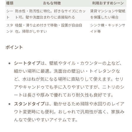
種類
おもな特徴
利用おすすめシーン
シー
防水性・防汚性に特化。好きなサイズにカッ
賃貸マンションや壁紙
ト
ト可。壁や洗面台まわりに直接貼れる
を保護したい場合
スタ
吸盤・滑り止め付きで移動・設置が自由自
シンク横・キッチンサ
ンド
在。掃除がしやすい
イド等
ポイント
シートタイプ
は、壁紙やタイル・カウンターの上など、
細かい場所に最適。洗面台の壁沿い・トイレタンクな
ど、水はねが気になる場所に直貼りして使えます。セリ
アやキャンドゥでも手に入りやすいですが、ニトリのシ
ートは長さや厚みで優れており耐久性も良好です。
スタンドタイプ
は、動かせるため掃除や水回りのレイア
ウト変更時にも便利。おしゃれで汎用性が高く、家族み
んなで使いやすいアイテムです。