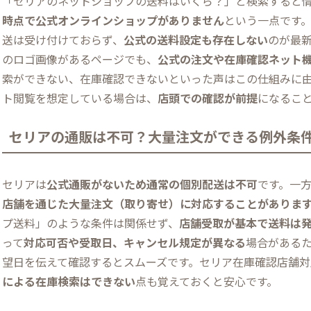
「セリアのネットショップの送料はいくら？」と検索すると
時点で公式オンラインショップがありません
という一点です
送は受け付けておらず、
公式の送料設定も存在しない
のが最新
のロゴ画像があるページでも、
公式の注文や在庫確認ネット
索ができない、在庫確認できないといった声はこの仕組みに
ト閲覧を想定している場合は、
店頭での確認が前提
になるこ
セリアの通販は不可？大量注文ができる例外条
セリアは
公式通販がないため通常の個別配送は不可
です。一
店舗を通じた大量注文（取り寄せ）に対応することがありま
プ送料」のような条件は関係せず、
店舗受取が基本で送料は
って
対応可否や受取日、キャンセル規定が異なる
場合があるた
望日を伝えて確認するとスムーズです。セリア在庫確認店舗
による在庫検索はできない
点も覚えておくと安心です。