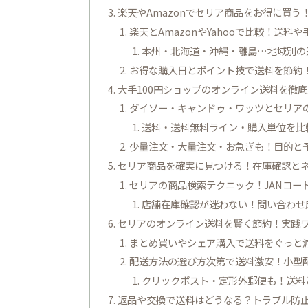
楽天やAmazonでセリア商品をお得に買
楽天とAmazonやYahooで比較！送料
本州・北海道・沖縄・離島…地域別の
お得な購入日とポイント技で送料を節約
大手100円ショップのオンライン送料を徹
ダイソー・キャンドゥ・ワッツとセリア
送料・送料無料ライン・購入単位を比
少量注文・大量注文・お急ぎも！目的と
セリア商品を確実に見つける！在庫確認と
セリアの商品検索テクニック！JANコー
店舗在庫確認が迷わない！問い合わせ
セリアのオンライン送料を賢く節約！実践
まとめ買いやシェア購入で送料をぐっと
配送方法の選び方次第で送料激安！小型
クリックポスト・定形外郵便も！送料
返品や交換で送料はどうなる？トラブル防