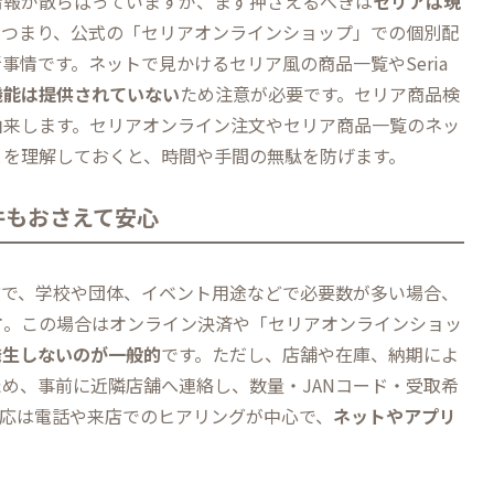
情報が散らばっていますが、まず押さえるべきは
セリアは現
。つまり、公式の「セリアオンラインショップ」での個別配
事情です。ネットで見かけるセリア風の商品一覧やSeria
機能は提供されていない
ため注意が必要です。セリア商品検
由来します。セリアオンライン注文やセリア商品一覧のネッ
とを理解しておくと、時間や手間の無駄を防げます。
件もおさえて安心
方で、学校や団体、イベント用途などで必要数が多い場合、
す
。この場合はオンライン決済や「セリアオンラインショッ
発生しないのが一般的
です。ただし、店舗や在庫、納期によ
め、事前に近隣店舗へ連絡し、数量・JANコード・受取希
対応は電話や来店でのヒアリングが中心で、
ネットやアプリ