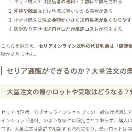
ネット購入では
出店者の送料・手数料
が優先される
沖縄や離島
などは地域加算がかかる場合がある
小分け購入は
注文金額が小さく送料負担が重くなりやす
店舗取り寄せは
送料ゼロだが来店コスト
が発生する
これらを踏まえ、
セリアオンライン送料の代替判断は「店舗
駄がありません。
セリア通販ができるのか？大量注文の
大量注文の最小ロットや受取はどうなる？
セリアは現状、公式オンラインショップでの一般向け通販に
インショップ送料」のような条件は設定されておらず、購入
です。大量注文は店舗で相談する流れになり、最小ロットは