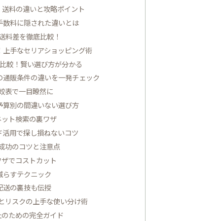
う！送料の違いと攻略ポイント
や手数料に隠された違いとは
送料差を徹底比較！
！上手なセリアショッピング術
底比較！賢い選び方が分かる
の通販条件の違いを一発チェック
較表で一目瞭然に
予算別の間違いない選び方
ネット検索の裏ワザ
ド活用で探し損ねないコツ
成功のコツと注意点
ワザでコストカット
減らすテクニック
配送の裏技も伝授
とリスクの上手な使い分け術
止のための完全ガイド