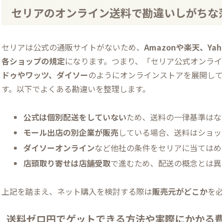
セリアのオンライン送料で勘違いしがちな
セリアは公式の通販サイトがないため、
Amazonや楽天、Y
各ショップの規定
になります。つまり、「セリア公式オンラ
ドゥやワッツ、ダイソー
のようにオンラインストアを展開して
す。以下でよくある勘違いを整理します。
公式は個別配送をしていない
ため、送料の一律基準はな
モール出店の別企業が販売
している場合、送料はショッ
ダイソーオンライン
など他社の条件をセリアに当てはめ
店頭取り寄せは店舗受取
で進むため、配送の概念とは異
上記を踏まえ、ネット購入を検討する際は
販売元がどこか
を
送料ゼロ円でゲットできる方法や実際にかかる