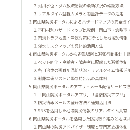
河川水位・ダム放流情報の最新状況の確認方法
リアルタイム監視カメラと雨量計データの活用
岡山県防災ポータルによるハザードマップの完全ガ
市町村別ハザードマップ比較例：岡山市・倉敷市
南海トラフ地震・津波対策に特化した地域別情報
浸水リスクマップの具体的活用方法
岡山県防災ポータルから避難場所と避難行動指針｜
ペット同伴・高齢者・障害者に配慮した避難体制
各自治体の避難所混雑状況・リアルタイム情報活
避難準備リストと緊急持出品の具体例
岡山県防災ポータルのアプリ・メール配信サービス
「岡山防災ポータルアプリ」「倉敷防災アプリ」
防災情報メールの登録方法と通知活用法
SNSを活用した地域防災情報のリアルタイム共有
岡山県防災ポータルを活用した防災取り組みと地域
岡山県の防災アドバイザー制度と専門家支援体制