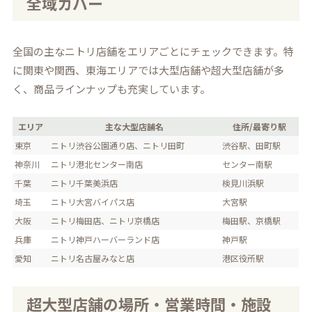
全域カバー
全国の主なニトリ店舗をエリアごとにチェックできます。特
に関東や関西、東海エリアでは大型店舗や超大型店舗が多
く、商品ラインナップも充実しています。
エリア
主な大型店舗名
住所/最寄り駅
東京
ニトリ渋谷公園通り店、ニトリ田町
渋谷駅、田町駅
神奈川
ニトリ港北センター南店
センター南駅
千葉
ニトリ千葉美浜店
検見川浜駅
埼玉
ニトリ大宮バイパス店
大宮駅
大阪
ニトリ梅田店、ニトリ京橋店
梅田駅、京橋駅
兵庫
ニトリ神戸ハーバーランド店
神戸駅
愛知
ニトリ名古屋みなと店
港区役所駅
超大型店舗の場所・営業時間・施設