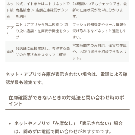
ネッ
公式サイトまたはニトリネットで
24時間いつでもチェックでき、最
ト検
商品検索 ＞ 店舗在庫確認ボタン
新の在庫状況が簡単に分かりま
索
を利用
す。
ニトリアプリから商品検索 ＞ 取
プッシュ通知機能やセール情報も
アプ
り扱い店舗・在庫表示機能をタッ
受け取れるなどネットと連動しや
リ
プ
すい。
営業時間内のみ対応。確実な在庫
各店舗に直接電話し、希望する商
電話
や、お取り置きを相談できるメリ
品の在庫状況をスタッフに確認
ット。
ネット・アプリで在庫が表示されない場合は、電話による確
認が最も確実です。
在庫確認ができないときの対処法と問い合わせ時のポ
イント
ネットやアプリで「在庫なし」「表示されない」場合
は、諦めずに電話で問い合わせ
がおすすめです。