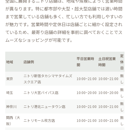
全国に展開するニトリ店舗は、地域や規模によって営業時間
が異なります。特に都市部や大型・超大型店舗では遅い時間
まで営業している店舗も多く、忙しい方でも利用しやすいの
が魅力です。営業時間や定休日は店舗ごとに細かく設定され
ているため、最寄り店舗の詳細を事前に調べておくことでス
ムーズなショッピングが可能です。
定
平日営業時
土日祝営業
地域
店舗例
休
間
時間
日
ニトリ新宿タカシマヤタイムズ
無
東京
10:00~21:00
10:00~21:00
スクエア店
し
無
埼玉
ニトリ大宮バイパス店
10:00~20:00
10:00~20:00
し
無
神奈川
ニトリ港北ニュータウン店
10:00~21:00
10:00~21:00
し
関西（大
無
ニトリモール枚方店
10:00~21:00
10:00~21:00
阪）
し