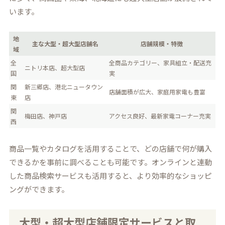
います。
地
主な大型・超大型店舗名
店舗規模・特徴
域
全
全商品カテゴリー、家具組立・配送充
ニトリ本店、超大型店
国
実
関
新三郷店、港北ニュータウン
店舗面積が広大、家庭用家電も豊富
東
店
関
梅田店、神戸店
アクセス良好、最新家電コーナー充実
西
商品一覧やカタログを活用することで、どの店舗で何が購入
できるかを事前に調べることも可能です。オンラインと連動
した商品検索サービスも活用すると、より効率的なショッピ
ングができます。
大型・超大型店舗限定サービスと取