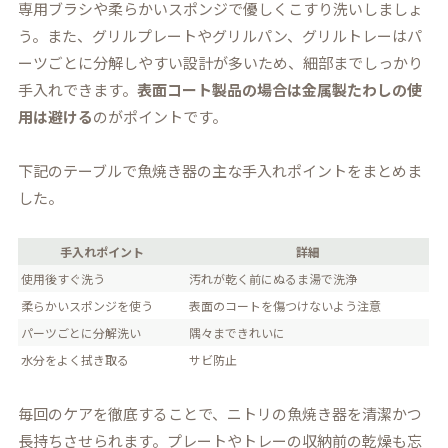
専用ブラシや柔らかいスポンジで優しくこすり洗いしましょ
う。また、グリルプレートやグリルパン、グリルトレーはパ
ーツごとに分解しやすい設計が多いため、細部までしっかり
手入れできます。
表面コート製品の場合は金属製たわしの使
用は避ける
のがポイントです。
下記のテーブルで魚焼き器の主な手入れポイントをまとめま
した。
手入れポイント
詳細
使用後すぐ洗う
汚れが乾く前にぬるま湯で洗浄
柔らかいスポンジを使う
表面のコートを傷つけないよう注意
パーツごとに分解洗い
隅々まできれいに
水分をよく拭き取る
サビ防止
毎回のケアを徹底することで、ニトリの魚焼き器を清潔かつ
長持ちさせられます。プレートやトレーの収納前の乾燥も忘