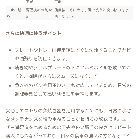
不足
可能。
ニオイ残
調理後の熱気や
使用後すぐにぬるま湯で洗うと臭い移りを予
り
油
防しやすい。
さらに快適に使うポイント
プレートやトレーは使用後にすぐに洗浄することでカビ
や油残りを防止できます。
焼き網やグリルプレートの下にアルミホイルを敷いてお
くと、掃除がさらにスムーズになります。
魚以外のパンや目玉焼きにも対応しているため、日常の
調理器具として高い利便性を発揮します。
安心してニトリの魚焼き器を活用するためにも、日常の小さ
なメンテナンスを積み重ねることが長持ちの秘訣です。ユー
ザー満足度を高めるための工夫や使い勝手の良さはリピート
購入にもつながっており、日々の食卓の強い味方となるアイ