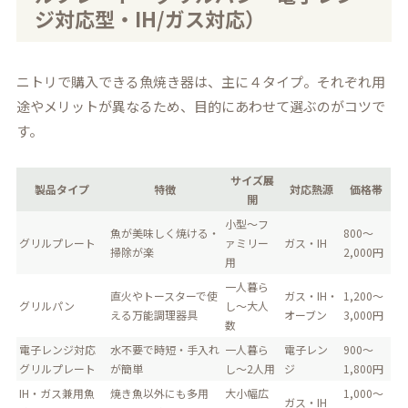
ジ対応型・IH/ガス対応）
ニトリで購入できる魚焼き器は、主に４タイプ。それぞれ用
途やメリットが異なるため、目的にあわせて選ぶのがコツで
す。
サイズ展
製品タイプ
特徴
対応熱源
価格帯
開
小型～フ
魚が美味しく焼ける・
800〜
グリルプレート
ァミリー
ガス・IH
掃除が楽
2,000円
用
一人暮ら
直火やトースターで使
ガス・IH・
1,200〜
グリルパン
し～大人
える万能調理器具
オーブン
3,000円
数
電子レンジ対応
水不要で時短・手入れ
一人暮ら
電子レン
900〜
グリルプレート
が簡単
し～2人用
ジ
1,800円
IH・ガス兼用魚
焼き魚以外にも多用
大小幅広
1,000〜
ガス・IH