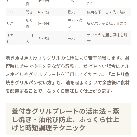
鮭
4～5分
中火
身
OK
アジ
開き
6～7分
強火
皮目を下にして先に焼く
切り
中火～強
サバ
5～6分
皮がパリッと焼けるまで
身
火
イカ・エ
一口
サッと火を通し風味を残
3～4分
中火
ビ
大
す
焼き魚は魚の厚さやグリルの性能により若干前後します。調
理時は途中で様子を見ながら調整し、焦げやすい場合はアル
ミホイルやグリルプレートを活用してください。
「ニトリ魚
焼きグリルパン使い方」も、油を程よく引いて余熱後に食材
を配置することで、ふっくら美味しく仕上がります。
蓋付きグリルプレートの活用法 – 蒸
し焼き・油飛び防止、ふっくら仕上
げと時短調理テクニック