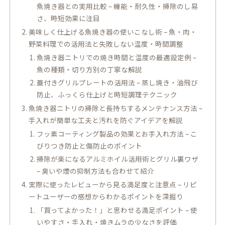
魚焼き器との実用比較 – 機能・耐久性・掃除のし易
さ、時短効果に注目
美味しく仕上げる魚焼き器の使いこなし術 – 魚・肉・
野菜料理での活用法と失敗しない温度・時間調整
魚焼き器ニトリでの焼き時間と温度の最適設定例 –
魚の種類・切り方別の丁寧な解説
蓋付きグリルプレートの活用法 – 蒸し焼き・油飛び
防止、ふっくら仕上げと時短調理テクニック
魚焼き器ニトリの掃除と長持ちするメンテナンス方法 –
手入れが簡単な工夫と汚れを防ぐアイデアを解説
フッ素コーティング製品の効果とお手入れ方法 – こ
びりつき防止と傷防止のポイント
掃除が楽になるアルミホイル活用術とグリル裏ワザ
– 臭いや煙の抑制方法も合わせて紹介
実際に使ったレビューから見る満足度と注意点 – リピ
ートユーザーの感想からわかるポイントを深掘り
「買ってよかった！」と思わせる満足ポイント – 使
いやすさ・手入れ・焼きムラの少なさを評価