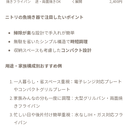
焼きフライパン
途・両面焼きOK
く展開
2,400円
ニトリの魚焼き器で注目したいポイント
掃除が楽
な設計で手入れが簡単
無駄を省いたシンプル構造で
時短調理
収納スペースも考慮した
コンパクト設計
用途・家族構成別おすすめ例
一人暮らし・省スペース重視：電子レンジ対応プレート
やコンパクトグリルプレート
家族みんなの分も一度に調理：大型グリルパン・両面焼
きフライパン
忙しい日や後片付け簡単重視：水なしIH・ガス対応フラ
イパン