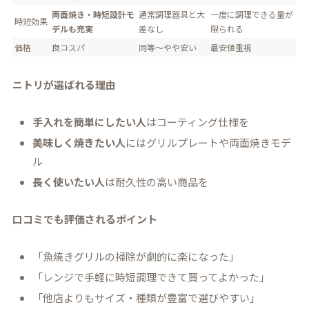
両面焼き・時短設計モ
通常調理器具と大
一度に調理できる量が
時短効果
デルも充実
差なし
限られる
価格
良コスパ
同等〜やや安い
最安値重視
ニトリが選ばれる理由
手入れを簡単にしたい人
はコーティング仕様を
美味しく焼きたい人
にはグリルプレートや両面焼きモデ
ル
長く使いたい人
は耐久性の高い商品を
口コミでも評価されるポイント
「魚焼きグリルの掃除が劇的に楽になった」
「レンジで手軽に時短調理できて買ってよかった」
「他店よりもサイズ・種類が豊富で選びやすい」