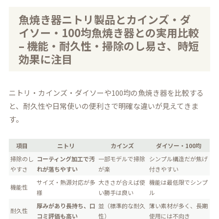
魚焼き器ニトリ製品とカインズ・ダ
イソー・100均魚焼き器との実用比較
– 機能・耐久性・掃除のし易さ、時短
効果に注目
ニトリ・カインズ・ダイソーや100均の魚焼き器を比較する
と、耐久性や日常使いの便利さで明確な違いが見えてきま
す。
項目
ニトリ
カインズ
ダイソー・100均
掃除のし
コーティング加工で汚
一部モデルで掃除
シンプル構造だが焦げ
やすさ
れが落ちやすい
が楽
付きやすい
サイズ・熱源対応が多
大きさが合えば使
機能は最低限でシンプ
機能性
様
い勝手は良い
ル
厚みがあり長持ち、口
並（標準的な耐久
薄い素材が多く、長期
耐久性
コミ評価も高い
性）
使用には不向き