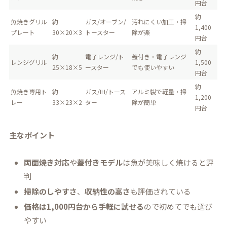
円台
約
魚焼きグリル
約
ガス/オーブン/
汚れにくい加工・掃
1,400
プレート
30×20×3
トースター
除が楽
円台
約
約
電子レンジ/ト
蓋付き・電子レンジ
レンジグリル
1,500
25×18×5
ースター
でも使いやすい
円台
約
魚焼き専用ト
約
ガス/IH/トース
アルミ製で軽量・掃
1,200
レー
33×23×2
ター
除が簡単
円台
主なポイント
両面焼き対応
や
蓋付きモデル
は魚が美味しく焼けると評
判
掃除のしやすさ
、
収納性の高さ
も評価されている
価格は1,000円台から手軽に試せる
ので初めてでも選び
やすい