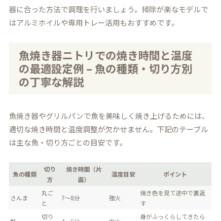
器に合った方法で調理を行いましょう。掃除が楽なモデルで
はアルミホイルや専用トレー活用もおすすめです。
魚焼き器ニトリでの焼き時間と温度
の最適設定例 – 魚の種類・切り方別
の丁寧な解説
魚焼き器やグリルパンで魚を美味しく焼き上げるためには、
適切な焼き時間と温度調整が欠かせません。下記のテーブル
は主な魚・切り方ごとの目安です。
切り
焼き時間（片
魚の種類
温度目安
ポイント
方
面）
丸ご
焼き色を見て途中で裏返
さんま
7～8分
強火
と
す
切り
身がふっくらしてきたら