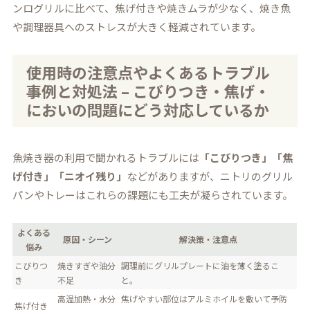
ンログリルに比べて、焦げ付きや焼きムラが少なく、焼き魚
や調理器具へのストレスが大きく軽減されています。
使用時の注意点やよくあるトラブル
事例と対処法 – こびりつき・焦げ・
においの問題にどう対応しているか
魚焼き器の利用で聞かれるトラブルには
「こびりつき」「焦
げ付き」「ニオイ残り」
などがありますが、ニトリのグリル
パンやトレーはこれらの課題にも工夫が凝らされています。
よくある
原因・シーン
解決策・注意点
悩み
こびりつ
焼きすぎや油分
調理前にグリルプレートに油を薄く塗るこ
き
不足
と。
高温加熱・水分
焦げやすい部位はアルミホイルを敷いて予防
焦げ付き