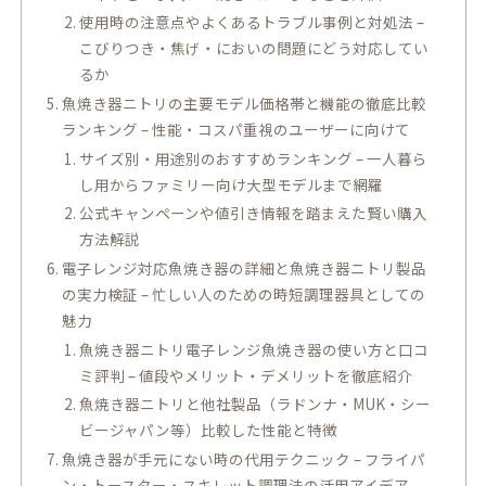
使用時の注意点やよくあるトラブル事例と対処法 –
こびりつき・焦げ・においの問題にどう対応してい
るか
魚焼き器ニトリの主要モデル価格帯と機能の徹底比較
ランキング – 性能・コスパ重視のユーザーに向けて
サイズ別・用途別のおすすめランキング – 一人暮ら
し用からファミリー向け大型モデルまで網羅
公式キャンペーンや値引き情報を踏まえた賢い購入
方法解説
電子レンジ対応魚焼き器の詳細と魚焼き器ニトリ製品
の実力検証 – 忙しい人のための時短調理器具としての
魅力
魚焼き器ニトリ電子レンジ魚焼き器の使い方と口コ
ミ評判 – 値段やメリット・デメリットを徹底紹介
魚焼き器ニトリと他社製品（ラドンナ・MUK・シー
ビージャパン等）比較した性能と特徴
魚焼き器が手元にない時の代用テクニック – フライパ
ン・トースター・スキレット調理法の活用アイデア