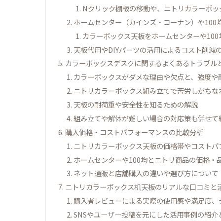
Nクリック棚板の移動や、ニトリカラーボッ
ホームセンター（カインズ・コーナン）や10
カラーボックス天板をホームセンターや10
天板代用やDIYパーツの活用によるコスト削減
カラーボックスデスクに関するよくあるトラブル
カラーボックスがダメな理由や欠点と、強度や
ニトリカラーボックス組み立てで苦労しがちな
天板の耐荷重や安全性を知るための解説
組み立てや解体が難しい場合の対応策も併せて
購入価格・コストパフォーマンスの比較分析
ニトリカラーボックス天板の価格帯やコストパ
ホームセンターや100均とニトリ商品の価格・
ネット通販と店舗購入の違いや選び方について
ニトリカラーボックス机天板のリアルな口コミと
購入者レビューによる実際の使用感や満足度、
SNSやユーザー投稿を元にした活用事例の紹介