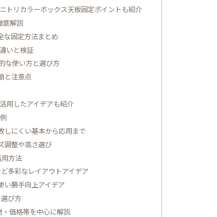
ニトリカラーボックス天板固定ポイントも紹介
徹底解説
全な固定方法まとめ
違いと検証
的な使い方と選び方
順と注意点
均を活用したアイデアも紹介
事例
敗しにくい基本から応用まで
ズ調整や高さ選び
活用方法
など多彩なレイアウトアイデア
使い勝手向上アイデア
と選び方
材・価格帯を中心に解説