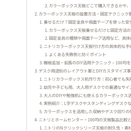
カラーボックス天板どこで購入できるかや、
カラーボックス天板の設置方法・固定テクニック
乗せるだけ？固定金具や両面テープを使った安
カラーボックス天板乗せるだけと固定方法の
固定金具の種類や両面テープ活用など、具体
ニトリカラーボックス天板付け方の具体的な手
よくある失敗例と防ぐポイント
棚板追加・拡張のDIY活用テクニック – 100
デスク用途別のレイアウト案とDIYカスタマイズ
ニトリカラーボックス机作り方｜初心者でも失
幼児や子ども用、大人用デスクでの最適なサイ
大人のDIYや勉強机にも使えるカラーボックス
実例紹介：L字デスクやスタンディングデスク
カラーボックスを活用した収納やデスク回りの
ニトリとホームセンター・100均の天板製品比較
ニトリのNクリックシリーズ天板の耐久性・素