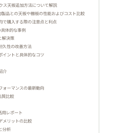
クス天板追加方法について解説
0均製品との天板や棚板の性能およびコスト比較
0均で購入する際の注意点と利点
の具体的な事例
と解決策
耐久性の改善方法
ポイントと具体的なコツ
紹介
フォーマンスの最新動向
品質比較
活用レポート
デメリットの比較
と分析