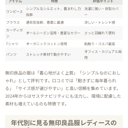
アイテム
特徴
評価ポイント
シンプルなシルエット、着まわし力
洗濯に強い・体型カバ
ワンピース
抜群
ー
ブラウス
通気性抜群、春夏に最適
涼しい・トレンド感
カーディガ
オールシーズン活用・豊富なカラー
さっと羽織れて便利
ン
Tシャツ
オーガニックコットン使用
肌触り・コスパ最高
オフィス・カジュアル両
パンツ
ストレッチ素材で動きやすい
用
無印良品の服は「着心地がよく上質」「シンプルなのにおし
ゃれ」として評判です。口コミでは「飽きずに毎年着られ
る」「サイズ感が選びやすい」と高い信頼を集めています。
2024年からはサステナビリティにも注力し、環境に配慮した
素材も増えているのも特徴です。
年代別に見る無印良品服レディースの