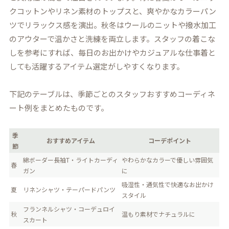
クコットンやリネン素材のトップスと、爽やかなカラーパン
ツでリラックス感を演出。秋冬はウールのニットや撥水加工
のアウターで温かさと洗練を両立します。スタッフの着こな
しを参考にすれば、毎日のお出かけやカジュアルな仕事着と
しても活躍するアイテム選定がしやすくなります。
下記のテーブルは、季節ごとのスタッフおすすめコーディネ
ート例をまとめたものです。
季
おすすめアイテム
コーデポイント
節
綿ボーダー長袖T・ライトカーディ
やわらかなカラーで優しい雰囲気
春
ガン
に
吸湿性・通気性で快適なお出かけ
夏
リネンシャツ・テーパードパンツ
スタイル
フランネルシャツ・コーデュロイ
秋
温もり素材でナチュラルに
スカート