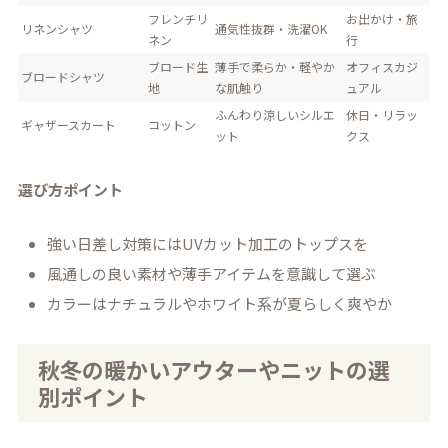
フレンチリ
お出かけ・旅
リネンシャツ
通気性抜群・洗濯OK
ネン
行
ブロード生
薄手で柔らか・軽やか
オフィスカジ
ブロードシャツ
地
な肌触り
ュアル
ふんわり涼しいシルエ
休日・リラッ
ギャザースカート
コットン
ット
クス
選び方ポイント
強い日差し対策にはUVカット加工のトップスを
風通しの良い素材や薄手アイテムを意識して選ぶ
カラーはナチュラルやホワイト系が夏らしく爽やか
秋冬の暖かいアウターやニットの選
別ポイント