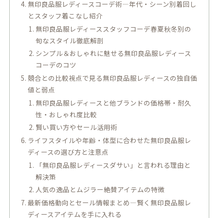
無印良品服レディースコーデ術―年代・シーン別着回し
とスタッフ着こなし紹介
無印良品服レディーススタッフコーデ春夏秋冬別の
旬なスタイル徹底解剖
シンプル＆おしゃれに魅せる無印良品服レディース
コーデのコツ
競合との比較視点で見る無印良品服レディースの独自価
値と弱点
無印良品服レディースと他ブランドの価格帯・耐久
性・おしゃれ度比較
賢い買い方やセール活用術
ライフスタイルや年齢・体型に合わせた無印良品服レ
ディースの選び方と注意点
「無印良品服レディースダサい」と言われる理由と
解決策
人気の逸品とムジラー絶賛アイテムの特徴
最新価格動向とセール情報まとめ―賢く無印良品服レ
ディースアイテムを手に入れる