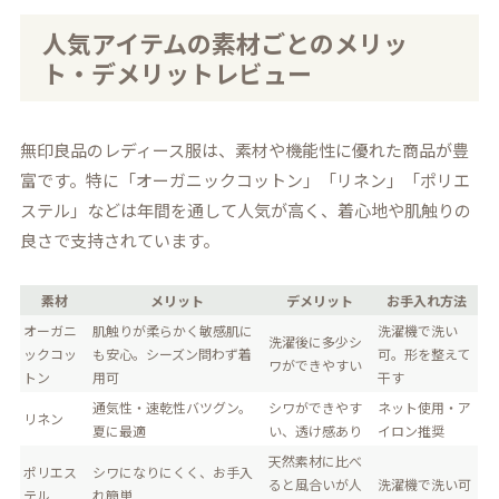
人気アイテムの素材ごとのメリッ
ト・デメリットレビュー
無印良品のレディース服は、素材や機能性に優れた商品が豊
富です。特に「オーガニックコットン」「リネン」「ポリエ
ステル」などは年間を通して人気が高く、着心地や肌触りの
良さで支持されています。
素材
メリット
デメリット
お手入れ方法
オーガニ
肌触りが柔らかく敏感肌に
洗濯機で洗い
洗濯後に多少シ
ックコッ
も安心。シーズン問わず着
可。形を整えて
ワができやすい
トン
用可
干す
通気性・速乾性バツグン。
シワができやす
ネット使用・ア
リネン
夏に最適
い、透け感あり
イロン推奨
天然素材に比べ
ポリエス
シワになりにくく、お手入
ると風合いが人
洗濯機で洗い可
テル
れ簡単