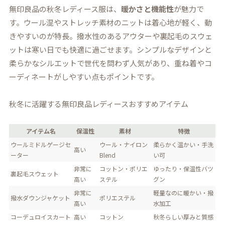
無印良品の秋冬レディース服は、
暖かさと機能性
が魅力で
す。ウール混やストレッチ素材のニットは着心地が軽く、動
きやすいのが特長。撥水性のあるアウターや裏起毛のスウェ
ットは寒い日でも快適に過ごせます。シンプルなデザインと
柔らかなシルエットで世代を問わず人気があり、重ね着やコ
ーディネートがしやすい点もポイントです。
秋冬に活躍する無印良品レディースおすすめアイテム
アイテム名
保温性
素材
特徴
ウールミドルゲージセ
ウール・ナイロン
柔らかく温かい・手洗
高い
ーター
Blend
い可
非常に
コットン・ポリエ
ゆったり・保温性バツ
裏起毛スウェット
高い
ステル
グン
非常に
軽量なのに暖かい・撥
撥水ダウンジャケット
ポリエステル
高い
水加工
コーデュロイスカート
高い
コットン
秋冬らしい厚みと質感