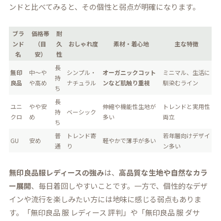
ンドと比べてみると、その個性と弱点が明確になります。
ブラ
価格帯
耐
ンド
（目
久
おしゃれ度
素材・着心地
主な特徴
名
安）
性
長
無印
中〜や
シンプル・
オーガニックコット
ミニマル、生活に
持
良品
や高め
ナチュラル
ンなど肌触り重視
馴染むライン
ち
長
ユニ
やや安
伸縮や機能性生地が
トレンドと実用性
持
ベーシック
クロ
め
多い
両立
ち
普
トレンド寄
若年層向けデザイ
GU
安め
軽やかで薄手が多い
通
り
ン多い
無印良品服レディースの強み
は、
高品質な生地や自然なカラ
ー展開
、毎日着回しやすいことです。一方で、個性的なデザ
インや流行を楽しみたい方には地味に感じる弱点もありま
す。「無印良品 服 レディース 評判」や「無印良品 服 ダサ