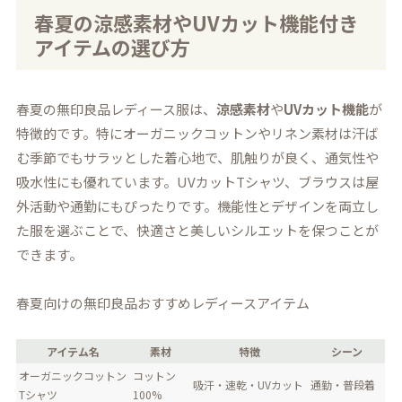
春夏の涼感素材やUVカット機能付き
アイテムの選び方
春夏の無印良品レディース服は、
涼感素材
や
UVカット機能
が
特徴的です。特にオーガニックコットンやリネン素材は汗ば
む季節でもサラッとした着心地で、肌触りが良く、通気性や
吸水性にも優れています。UVカットTシャツ、ブラウスは屋
外活動や通勤にもぴったりです。機能性とデザインを両立し
た服を選ぶことで、快適さと美しいシルエットを保つことが
できます。
春夏向けの無印良品おすすめレディースアイテム
アイテム名
素材
特徴
シーン
オーガニックコットン
コットン
吸汗・速乾・UVカット
通勤・普段着
Tシャツ
100%