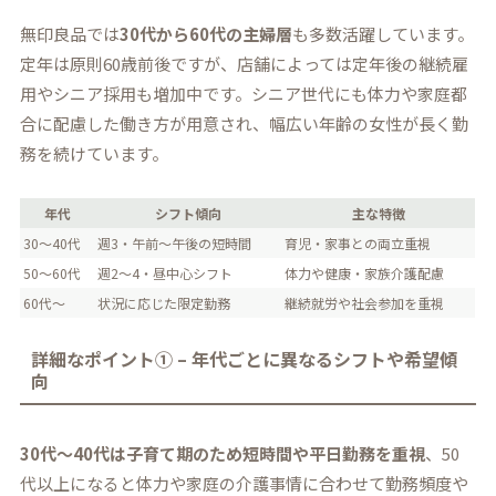
無印良品では
30代から60代の主婦層
も多数活躍しています。
定年は原則60歳前後ですが、店舗によっては定年後の継続雇
用やシニア採用も増加中です。シニア世代にも体力や家庭都
合に配慮した働き方が用意され、幅広い年齢の女性が長く勤
務を続けています。
年代
シフト傾向
主な特徴
30〜40代
週3・午前〜午後の短時間
育児・家事との両立重視
50〜60代
週2～4・昼中心シフト
体力や健康・家族介護配慮
60代〜
状況に応じた限定勤務
継続就労や社会参加を重視
詳細なポイント① – 年代ごとに異なるシフトや希望傾
向
30代〜40代は子育て期のため短時間や平日勤務を重視
、50
代以上になると体力や家庭の介護事情に合わせて勤務頻度や