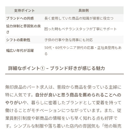
支持ポイント
具体例
ブランドへの共感
長く愛用していた商品の知識が接客に役立つ
協力体制と雰囲気の良
困った時もベテランスタッフが丁寧にサポート
さ
シフトの柔軟性
子供の行事や急な用事にも対応
50代・60代やシニア世代の応募・正社員登用もあ
幅広い年代が活躍
る
詳細なポイント① – ブランド好きが感じる魅力
無印良品のパート求人は、普段から商品を使っている主婦に
特に人気です。
自分が良いと思う商品を薦められることへの
やりがい
や、暮らしに密着したブランドとして愛着を持って
働けることがモチベーションにつながっています。また、従
業員割引制度や新商品の情報をいち早く知れる点も好評で
す。シンプルな制服や落ち着いた店内の雰囲気も「他の販売