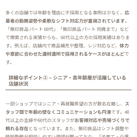
多くの店舗では年齢を理由に不採用となる事例は少なく、
応
募者の勤務姿勢や柔軟なシフト対応力が重視されています
。
「無印良品 パート 60代」「無印良品 パート 何歳まで」など
で検索される実情からも、60代以上の方の採用実績はありま
す。例えば、店舗内で商品補充や整理、レジ対応など、
体力
や意欲に合わせた適材適所で採用されるケースがほとんど
で
す。
詳細なポイント② – シニア・高年齢層が活躍している
店舗状況
一部ショップではシニア・再就職希望の方が数名在籍し、
ス
タッフ間で年齢の壁なくコミュニケーションも円滑
です。40
代以上の主婦や60代のスタッフが
お客様対応や売場づくりで
頼れる存在
となっています。また、無印良品はシフト調整や
時短勤務が相談しやすい環境が整っており、「子育て・介護