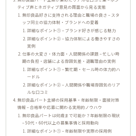
ティブ声とネガティブ意見の両面から見る実態
無印良品好きに支持される理由と職場の良さ – スタ
ッフ同士の協力体制・ブランドへの愛着
詳細なポイント① – ブランド好きが感じる魅力
詳細なポイント② – 協力体制による働きやすさの
実例
仕事の大変さ・体力面・人間関係の課題 – 忙しい時
期の負担・店舗による雰囲気差・退職理由の実例
詳細なポイント① – 繁忙期・セール時の体力的ハ
ードル
詳細なポイント② – 人間関係や職場雰囲気のリア
ルな口コミ
無印良品パート主婦の採用基準・年齢制限・面接対策
情報 – 合格率や応募に関わる実用的ノウハウ
無印良品パートは何歳まで可能か？年齢制限の現状
– 50代・60代以上の募集事情と採用動向
詳細なポイント① – 年齢制限や実際の採用例