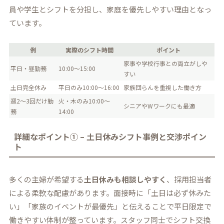
員や学生とシフトを分担し、家庭を優先しやすい理由となっ
ています。
例
実際のシフト時間
ポイント
家事や学校行事との両立がしや
平日・昼勤務
10:00～15:00
すい
土日完全休み
平日のみ10:00～16:00
家族団らんを重視した働き方
週2～3回だけ勤
火・木のみ10:00～
シニアやWワークにも最適
務
14:00
詳細なポイント① – 土日休みシフト事例と交渉ポイン
ト
多くの主婦が希望する
土日休みも相談しやすく
、採用担当者
による柔軟な配慮があります。面接時に「土日は必ず休みた
い」「家族のイベントが最優先」と伝えることで平日限定で
働きやすい体制が整っています。スタッフ同士でシフト交換