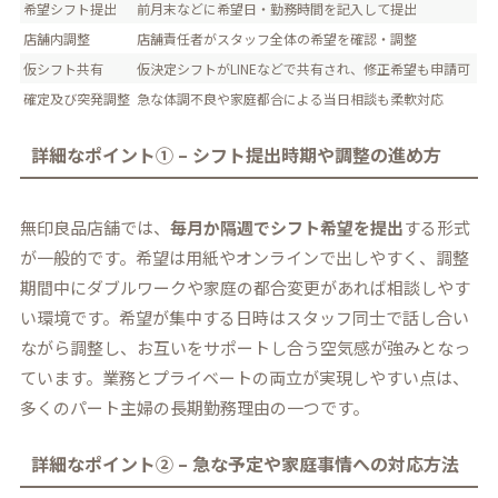
希望シフト提出
前月末などに希望日・勤務時間を記入して提出
店舗内調整
店舗責任者がスタッフ全体の希望を確認・調整
仮シフト共有
仮決定シフトがLINEなどで共有され、修正希望も申請可
確定及び突発調整
急な体調不良や家庭都合による当日相談も柔軟対応
詳細なポイント① – シフト提出時期や調整の進め方
無印良品店舗では、
毎月か隔週でシフト希望を提出
する形式
が一般的です。希望は用紙やオンラインで出しやすく、調整
期間中にダブルワークや家庭の都合変更があれば相談しやす
い環境です。希望が集中する日時はスタッフ同士で話し合い
ながら調整し、お互いをサポートし合う空気感が強みとなっ
ています。業務とプライベートの両立が実現しやすい点は、
多くのパート主婦の長期勤務理由の一つです。
詳細なポイント② – 急な予定や家庭事情への対応方法