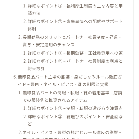
詳細なポイント① – 福利厚生制度の主な内容と申
請方法
詳細なポイント② – 家庭事情への配慮やサポート
体制
長期勤務のメリットとパートナー社員制度 – 昇進・
賞与・安定雇用のチャンス
詳細なポイント① – 長期勤務・正社員登用への道
詳細なポイント② – パートナー社員制度の利点と
将来設計
無印良品パート主婦の服装・身だしなみルール徹底ガ
イド – 髪色・ネイル・ピアス・靴の制限と実態
無印良品パートの制服・私服・靴の着用基準 – 店舗
での服装例と推奨されるアイテム
詳細なポイント① – 制服・私服の選び方や注意点
詳細なポイント② – 靴選びのポイント・安全面な
ど
ネイル・ピアス・髪型の規定とルール違反の影響 –