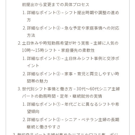
前提出から変更までの具体プロセス
詳細なポイント① – シフト提出時期や調整の進め
方
詳細なポイント② – 急な予定や家庭事情への対応
方法
土日休みや時短勤務希望が叶う実態 – 主婦に人気の
10時～15時シフト・家庭優先の柔軟性
詳細なポイント① – 土日休みシフト事例と交渉ポ
イント
詳細なポイント② – 家事・育児と両立しやすい時
間帯の魅力
世代別シフト事情と働き方 – 30代～60代シニア主婦
パートの勤務時間・定年・継続就労の実情
詳細なポイント① – 年代ごとに異なるシフトや希
望傾向
詳細なポイント② – シニア・ベテラン主婦の長期
継続と働きやすさ
無印良品パート主婦が集めたリアルな口コミ集 – ポジ