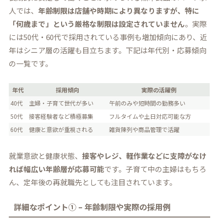
人では、
年齢制限は店舗や時期により異なりますが、特に
「何歳まで」という厳格な制限は設定されていません
。実際
には50代・60代で採用されている事例も増加傾向にあり、近
年はシニア層の活躍も目立ちます。下記は年代別・応募傾向
の一覧です。
年代
採用傾向
実際の活躍例
40代
主婦・子育て世代が多い
午前のみや短時間の勤務多い
50代
接客経験者など積極募集
フルタイムや土日対応可能な方
60代
健康と意欲が重視される
雑貨陳列や商品管理で活躍
就業意欲と健康状態、
接客やレジ、軽作業などに支障がなけ
れば幅広い年齢層が応募可能
です。子育て中の主婦はもちろ
ん、定年後の再就職先としても注目されています。
詳細なポイント① – 年齢制限や実際の採用例