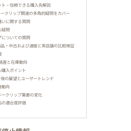
ト – 信頼できる購入先解説
マネークリップ関連の多角的疑問をカバー
違いに関する質問
る疑問
プについての質問
 新品・中古および通販と実店舗の比較検証
細
格差と在庫動向
心購入ポイント
今後の展望とユーザートレンド
発動向
ネークリップ需要の変化
品の適合度評価