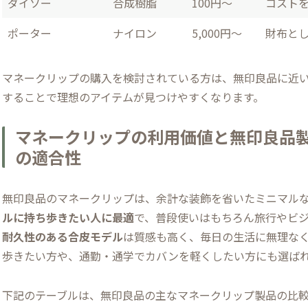
ダイソー
合成樹脂
100円～
コスト
ポーター
ナイロン
5,000円～
財布とし
マネークリップの購入を検討されている方は、無印良品に近
することで理想のアイテムが見つけやすくなります。
マネークリップの利用価値と無印良品製
の適合性
無印良品のマネークリップは、余計な装飾を省いたミニマル
ルに持ち歩きたい人に最適
で、普段使いはもちろん旅行やビ
耐久性のある合皮モデル
は質感も高く、毎日の生活に無理な
歩きたい方や、通勤・通学でカバンを軽くしたい方にも選ば
下記のテーブルは、無印良品の主なマネークリップ製品の比