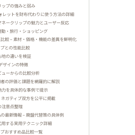
リップの強みと弱み
ォレットを財布代わりに使う方法の詳細
マネークリップの魅力とユーザー反応
 通勤・旅行・ショッピング
比較 – 素材・価格・機能の差異を鮮明化
ップとの性能比較
心地の違いを検証
デザインの特徴
レビューからの比較分析
用者の評価と課題を網羅的に解説
納力を具体的な事例で提示
ブ・ネガティブ双方を公平に掲載
の注意点整理
の最新情報 – 廃盤代替策の具体例
代用する実用テクニック詳細
ップおすすめ品比較一覧