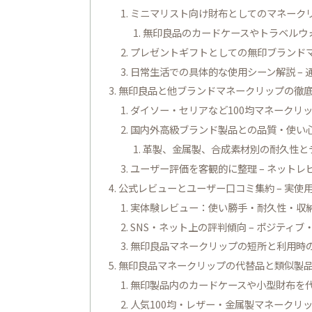
ミニマリスト向け財布としてのマネーク
無印良品のカードケースやトラベルウ
プレゼントギフトとしての無印ブランド
日常生活での具体的な使用シーン解説 –
無印良品と他ブランドマネークリップの徹底
ダイソー・セリアなど100均マネークリ
国内外高級ブランド製品との品質・使い
革製、金属製、合成素材別の耐久性と
ユーザー評価を客観的に整理 – ネット
公式レビューとユーザー口コミ集約 – 実使
実体験レビュー：使い勝手・耐久性・収
SNS・ネット上の評判傾向 – ポジティ
無印良品マネークリップの短所と利用時
無印良品マネークリップの代替品と類似製品
無印製品内のカードケースや小型財布を
人気100均・レザー・金属製マネークリ