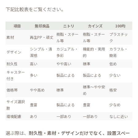
下記比較表をご覧ください。
項目
無印良品
ニトリ
カインズ
100均
樹脂・スチー
樹脂・スチー
プラスチッ
素材
再生PP・頑丈
ル等
ル等
ク
シンプル・清
カジュアル・
機能的・実用
カラフル・
デザイン
潔感
多彩
的
簡易
耐久性
高い
やや高い
標準
低め
キャスター
多い
製品による
製品による
少ない
付き
標準〜やや安
価格帯
やや高め
標準
格安
め
サイズ選択
豊富
製品による
豊富
少なめ
肢
環境配慮
あり
一部あり
一部あり
なしに近い
選ぶ際は、
耐久性・素材・デザインだけでなく、設置スペー