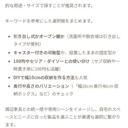
的な用途・サイズで探すことが推奨されます。
キーワードを参考にした選択肢をまとめます。
引き出し式かオープン棚か
（洗面所や脱衣場は引き出し
タイプが便利）
キャスター付きの可動型
か、設置したままの固定型か
100均やセリア・ダイソーとの使い分け
（サブ収納や一
時置き用に100均も活躍）
DIYで幅10cmの収納を作る方法
も人気
奥行や高さのバリエーション
（「幅10cm 奥行40cm 収
納ボックス」など）のチェック
周辺家具との統一感や使用シーンをイメージし、自宅のスペ
ースとニーズに合った製品を選ぶことが最適な選択に繋がり
ます。