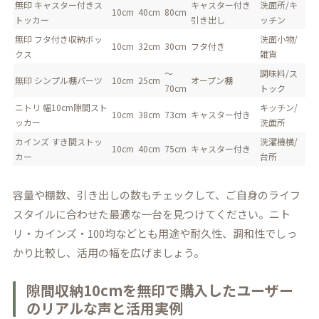
無印 キャスター付きス
キャスター付き
洗面所/キ
10cm
40cm
80cm
トッカー
引き出し
ッチン
無印 フタ付き収納ボッ
洗面小物/
10cm
32cm
30cm
フタ付き
クス
雑貨
～
調味料/ス
無印 シンプル棚パーツ
10cm
25cm
オープン棚
70cm
トック
ニトリ 幅10cm隙間スト
キッチン/
10cm
38cm
73cm
キャスター付き
ッカー
洗面所
カインズ すき間ストッ
洗濯機横/
10cm
40cm
75cm
キャスター付き
カー
台所
容量や棚数、引き出しの数もチェックして、ご自身のライフ
スタイルに合わせた最適な一台を見つけてください。ニト
リ・カインズ・100均などとも用途や耐久性、調和性でしっ
かり比較し、活用の幅を広げましょう。
隙間収納10cmを無印で購入したユーザー
のリアルな声と活用実例