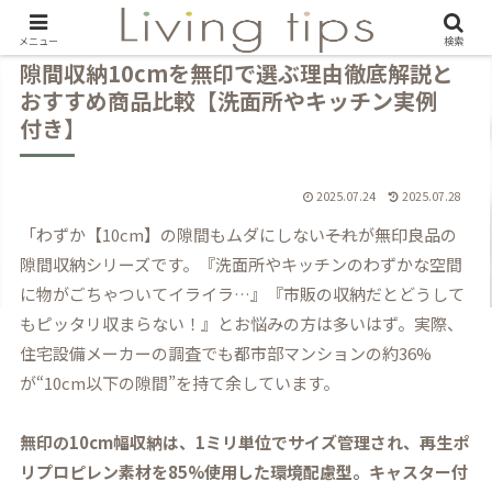
メニュー
検索
隙間収納10cmを無印で選ぶ理由徹底解説と
おすすめ商品比較【洗面所やキッチン実例
付き】
2025.07.24
2025.07.28
「わずか【10cm】の隙間もムダにしない――それが無印良品の
隙間収納シリーズです。『洗面所やキッチンのわずかな空間
に物がごちゃついてイライラ…』『市販の収納だとどうして
もピッタリ収まらない！』とお悩みの方は多いはず。実際、
住宅設備メーカーの調査でも都市部マンションの約36%
が“10cm以下の隙間”を持て余しています。
無印の10cm幅収納は、1ミリ単位でサイズ管理され、再生ポ
リプロピレン素材を85%使用した環境配慮型。キャスター付