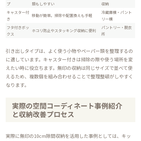
プ
類もしやすい
収納
キャスター付
冷蔵庫横・パント
移動が簡単。掃除や配置換えも手軽
き
リー横
フタ付きボッ
パントリー・脱衣
ホコリ防止やスタッキング収納に便利
クス
所
引き出しタイプは、よく使う小物やペーパー類を整理するの
に適しています。キャスター付きは掃除の際や使う場所を変
えたい時に役立ちます。無印の収納は同じサイズで並べて使
えるため、複数個を組み合わせることで整理整頓がしやすく
なります。
実際の空間コーディネート事例紹介
と収納改善プロセス
実際に無印の10cm隙間収納を活用した事例としては、キッ