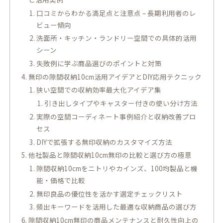
口コミからわかる満足点と注意点 – 長期利用者のレ
ビュー傾向
洗面所・キッチン・ランドリー空間での具体的活用
シーン
失敗例に学ぶ商品選びのポイントと対策
無印の隙間収納10cm活用アイデアとDIY応用テクニック
狭い空間での収納効率最大化アイデア集
引き出しタイプやキャスター付きの使い分け方法
実際の空間コーディネート事例紹介と収納改善プロ
セス
DIYで拡張する無印収納のカスタマイズ方法
他社製品と隙間収納10cm無印の比較と選び方の極意
隙間収納10cmをニトリやカインズ、100均製品と機
能・価格で比較
無印良品の優位性を活かす選定チェックリスト
頻出キーワードを活用した最適な収納商品の選び方
隙間収納10cm無印の商品メンテナンスと耐久性向上の