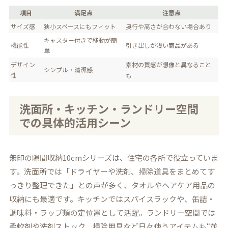
項目
満足点
注意点
サイズ感
狭小スペースにもフィット
奥行や高さが合わない場合あり
キャスター付きで移動が簡
機能性
引き出しが浅い商品がある
単
デザイン
素材の質感が想像と異なること
シンプル・清潔感
性
も
洗面所・キッチン・ランドリー空間
での具体的活用シーン
無印の隙間収納10cmシリーズは、住宅の各所で役立っていま
す。洗面所では「ドライヤーや洗剤、掃除道具をまとめてす
っきり整理できた」との声が多く、タオルやヘアケア用品の
収納にも最適です。キッチンではスパイスラックや、缶詰・
調味料・ラップ類の定位置として活躍。ランドリー空間では
柔軟剤や洗剤ストック、掃除用具など日々使うアイテムも“並