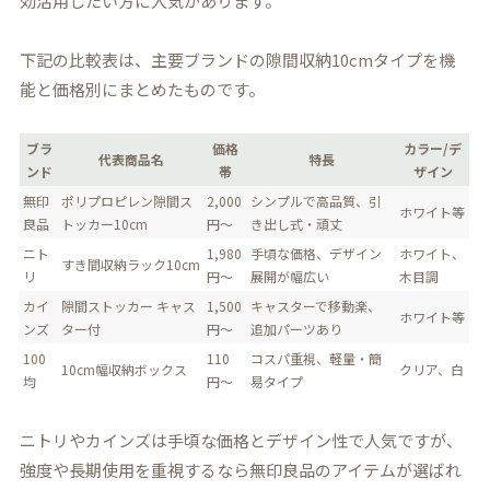
効活用したい方に人気があります。
下記の比較表は、主要ブランドの隙間収納10cmタイプを機
能と価格別にまとめたものです。
ブラ
価格
カラー/デ
代表商品名
特長
ンド
帯
ザイン
無印
ポリプロピレン隙間ス
2,000
シンプルで高品質、引
ホワイト等
良品
トッカー10cm
円〜
き出し式・頑丈
ニト
1,980
手頃な価格、デザイン
ホワイト、
すき間収納ラック10cm
リ
円〜
展開が幅広い
木目調
カイ
隙間ストッカー キャス
1,500
キャスターで移動楽、
ホワイト等
ンズ
ター付
円〜
追加パーツあり
100
110
コスパ重視、軽量・簡
10cm幅収納ボックス
クリア、白
均
円〜
易タイプ
ニトリやカインズは手頃な価格とデザイン性で人気ですが、
強度や長期使用を重視するなら無印良品のアイテムが選ばれ