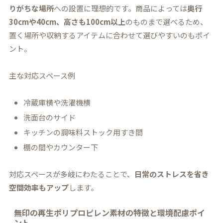
りがちな場所
への設置に理想的です。商品によっては
奥行
30cmや40cm、高さも100cm以上
のものまで選べるため、
置く場所や収納するアイテムに合わせて選びやすいのもポイ
ント。
主な対応スペース例
冷蔵庫横や洗濯機横
洗面台のサイド
キッチンの調味料ストック用すき間
棚の間やカウンター下
対応スペースが多岐にわたることで、
日常のストレスを省き
空間効率もアップ
します。
無印の再生ポリプロピレン素材の特徴と環境配慮ポイ
ント