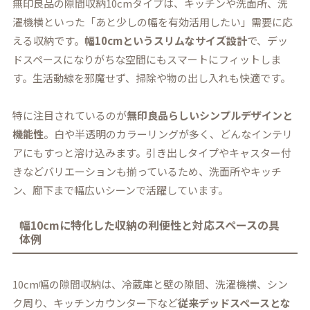
無印良品の隙間収納10cmタイプは、キッチンや洗面所、洗
濯機横といった「あと少しの幅を有効活用したい」需要に応
える収納です。
幅10cmというスリムなサイズ設計
で、デッ
ドスペースになりがちな空間にもスマートにフィットしま
す。生活動線を邪魔せず、掃除や物の出し入れも快適です。
特に注目されているのが
無印良品らしいシンプルデザインと
機能性
。白や半透明のカラーリングが多く、どんなインテリ
アにもすっと溶け込みます。引き出しタイプやキャスター付
きなどバリエーションも揃っているため、洗面所やキッチ
ン、廊下まで幅広いシーンで活躍しています。
幅10cmに特化した収納の利便性と対応スペースの具
体例
10cm幅の隙間収納は、冷蔵庫と壁の隙間、洗濯機横、シン
ク周り、キッチンカウンター下など
従来デッドスペースとな