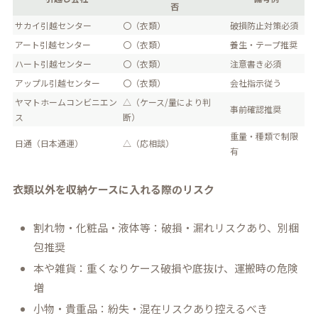
否
サカイ引越センター
〇（衣類）
破損防止対策必須
アート引越センター
〇（衣類）
養生・テープ推奨
ハート引越センター
〇（衣類）
注意書き必須
アップル引越センター
〇（衣類）
会社指示従う
ヤマトホームコンビニエン
△（ケース/量により判
事前確認推奨
ス
断）
重量・種類で制限
日通（日本通運）
△（応相談）
有
衣類以外を収納ケースに入れる際のリスク
割れ物・化粧品・液体等：破損・漏れリスクあり、別梱
包推奨
本や雑貨：重くなりケース破損や底抜け、運搬時の危険
増
小物・貴重品：紛失・混在リスクあり控えるべき