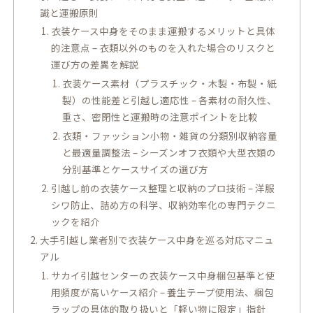
識と運搬原則
衣装ケース中身をそのまま運搬するメリットと具体
的注意点 – 衣類以外のものを入れた場合のリスクと
運び方の差異を解説
衣装ケース素材（プラスチック・木製・布製・紙
製）の性能差と引越し適応性 – 各素材の耐久性、
重さ、密閉性と運搬時の注意ポイントを比較
衣類・ファッション小物・雑貨の分類別収納容量
と最適量調整法 – シーズンオフ衣類や大型衣類の
分別基準とケースサイズの選び方
引越し前の衣装ケース整理と収納のプロ技術 – 洋服
シワ防止、詰め方の科学、収納効率化の専門テクニ
ックを紹介
大手引越し業者別で衣装ケース中身を巡る対応マニュ
アル
サカイ引越センターの衣装ケース中身梱包基準と使
用頻度が高いケース紹介 – 養生テープ使用法、梱包
ラップの具体的取り扱いと「軽い物に限定」指針