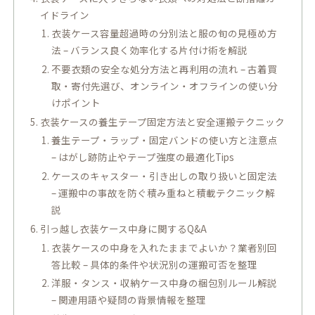
イドライン
衣装ケース容量超過時の分別法と服の旬の見極め方
法 – バランス良く効率化する片付け術を解説
不要衣類の安全な処分方法と再利用の流れ – 古着買
取・寄付先選び、オンライン・オフラインの使い分
けポイント
衣装ケースの養生テープ固定方法と安全運搬テクニック
養生テープ・ラップ・固定バンドの使い方と注意点
– はがし跡防止やテープ強度の最適化Tips
ケースのキャスター・引き出しの取り扱いと固定法
– 運搬中の事故を防ぐ積み重ねと積載テクニック解
説
引っ越し衣装ケース中身に関するQ&A
衣装ケースの中身を入れたままでよいか？業者別回
答比較 – 具体的条件や状況別の運搬可否を整理
洋服・タンス・収納ケース中身の梱包別ルール解説
– 関連用語や疑問の背景情報を整理