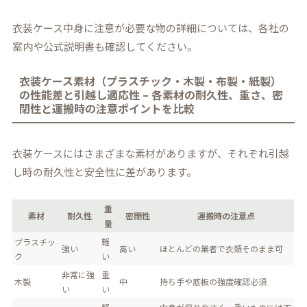
衣装ケース中身に注意が必要な物の詳細については、各社の
案内や公式説明書も確認してください。
衣装ケース素材（プラスチック・木製・布製・紙製）
の性能差と引越し適応性 – 各素材の耐久性、重さ、密
閉性と運搬時の注意ポイントを比較
衣装ケースにはさまざまな素材がありますが、それぞれ引越
し時の耐久性と安全性に差があります。
重
素材
耐久性
密閉性
運搬時の注意点
量
プラスチッ
軽
強い
高い
ほとんどの業者で衣類そのまま可
ク
い
非常に強
重
木製
中
持ち手や底板の強度確認必須
い
い