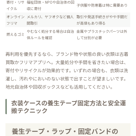
寄付・リサ
福祉団体・NPOや自治体の回
子供服や防寒着は特に需要あり
イクル
収に寄付
オンライン
メルカリ、ヤフオクなど個人
取引や発送手続きがやや手間だ
フリマ
間取引
が高値もあり得る
やむなく処分する場合は自治
金属やプラスチックパーツは外
燃えるゴミ
体ルールを確認
して分別が必要
再利用を優先するなら、ブランド物や状態の良い衣類は古着
買取かフリマアプリへ。大量処分や手間を省きたい場合は、
寄付やリサイクルが効果的です。いずれの場合も、衣類は洗
濯し、汚れやにおいのない状態で出すことが望ましいです。
地元自治体や回収ボックスなども活用してください。
衣装ケースの養生テープ固定方法と安全運
搬テクニック
養生テープ・ラップ・固定バンドの