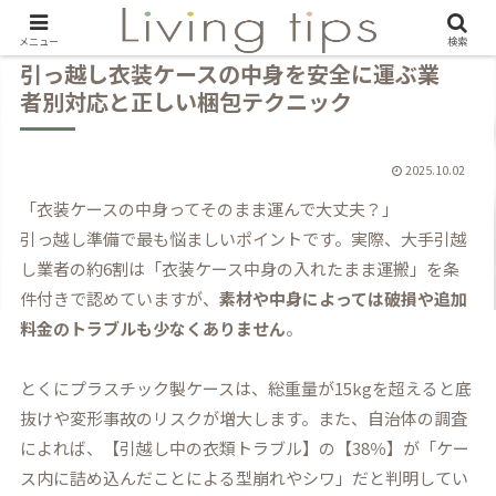
メニュー
検索
引っ越し衣装ケースの中身を安全に運ぶ業
者別対応と正しい梱包テクニック
2025.10.02
「衣装ケースの中身ってそのまま運んで大丈夫？」
引っ越し準備で最も悩ましいポイントです。実際、大手引越
し業者の約6割は「衣装ケース中身の入れたまま運搬」を条
件付きで認めていますが、
素材や中身によっては破損や追加
料金のトラブルも少なくありません
。
とくにプラスチック製ケースは、総重量が15kgを超えると底
抜けや変形事故のリスクが増大します。また、自治体の調査
によれば、【引越し中の衣類トラブル】の【38％】が「ケー
ス内に詰め込んだことによる型崩れやシワ」だと判明してい