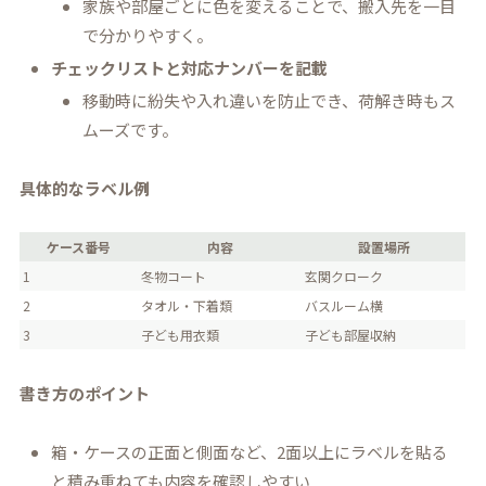
家族や部屋ごとに色を変えることで、搬入先を一目
で分かりやすく。
チェックリストと対応ナンバーを記載
移動時に紛失や入れ違いを防止でき、荷解き時もス
ムーズです。
具体的なラベル例
ケース番号
内容
設置場所
1
冬物コート
玄関クローク
2
タオル・下着類
バスルーム横
3
子ども用衣類
子ども部屋収納
書き方のポイント
箱・ケースの正面と側面など、2面以上にラベルを貼る
と積み重ねても内容を確認しやすい