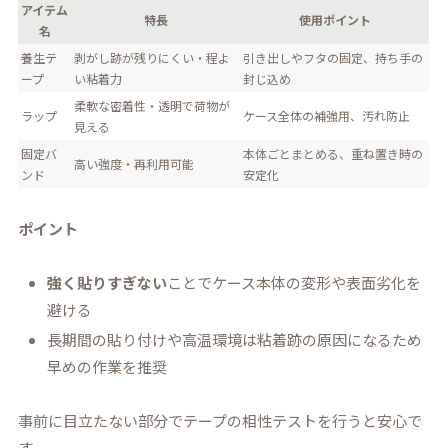
アイテム
特長
使用ポイント
名
養生テ
剥がし跡が残りにくい・程よ
引き出しやフタの固定、持ち手の
ープ
い粘着力
封じ込め
柔軟な密着性・透明で荷物が
ラップ
ケース全体の補強用、汚れ防止
見える
固定バ
本体ごとまとめる、重ね置き時の
高い強度・再利用可能
ンド
安定化
ポイント
強く貼りすぎない
ことでケース本体の変形や表面劣化を
避ける
長期間の貼り付けや高温環境は粘着跡の原因になるため
早めの作業を推奨
事前に目立たない部分でテープの相性テストを行うと安心で
す。