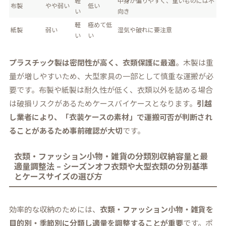
軽
中身が偏りやすく、重いものには不
布製
やや弱い
低い
い
向き
軽
極めて低
紙製
弱い
湿気や破れに要注意
い
い
プラスチック製は密閉性が高く、衣類保護に最適
。木製は重
量が増しやすいため、大型家具の一部として慎重な運搬が必
要です。布製や紙製は耐久性が低く、衣類以外を詰める場合
は破損リスクがあるためケースバイケースとなります。
引越
し業者により、「衣装ケースの素材」で運搬可否が判断され
ることがあるため事前確認が大切
です。
衣類・ファッション小物・雑貨の分類別収納容量と最
適量調整法 – シーズンオフ衣類や大型衣類の分別基準
とケースサイズの選び方
効率的な収納のためには、
衣類・ファッション小物・雑貨を
目的別・季節別に分類し適量を調整することが重要
です。ポ