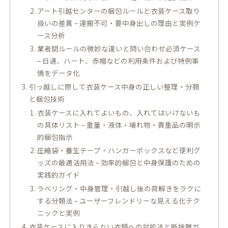
アート引越センターの梱包ルールと衣装ケース取り
扱いの差異 – 運搬不可・要中身出しの理由と実例ケ
ース分析
業者間ルールの微妙な違いと問い合わせ必須ケース
– 日通、ハート、赤帽などの利用条件および特例事
情をデータ化
引っ越しに際して衣装ケース中身の正しい整理・分類
と梱包技術
衣装ケースに入れてよいもの、入れてはいけないも
の具体リスト – 重量・液体・壊れ物・貴重品の明示
的梱包指示
圧縮袋・養生テープ・ハンガーボックスなど便利グ
ッズの最適活用法 – 効率的梱包と中身保護のための
実践的ガイド
ラベリング・中身管理・引越し後の荷解きをラクに
する分類法 – ユーザーフレンドリーな見える化テク
ニックと実例
衣装ケースに入りきらない衣類への対処法と断捨離ガ