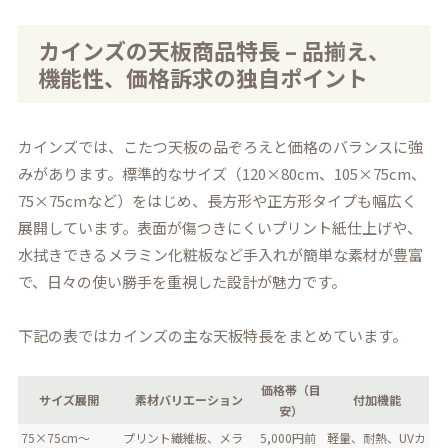
カインズの天板商品特長 – 品揃え、
機能性、価格訴求の独自ポイント
カインズでは、こたつ天板の品ぞろえと価格のバランスに強
みがあります。標準的なサイズ（120×80cm、105×75cm、
75×75cmなど）をはじめ、長方形や正方形タイプも幅広く
展開しています。表面が傷つきにくいプリント紙仕上げや、
水拭きできるメラミン化粧板など手入れが簡単な素材が豊富
で、日々の使い勝手を重視した設計が魅力です。
下記の表ではカインズの主な天板特長をまとめています。
価格帯（目
サイズ展開
素材バリエーション
付加機能
安）
75×75cm〜
プリント繊維板、メラ
5,000円前
軽量、耐熱、UVカ