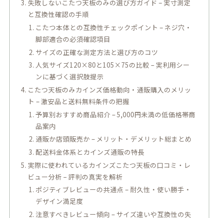
失敗しないこたつ天板のみの選び方ガイド – 実寸測定
と互換性確認の手順
こたつ本体との互換性チェックポイント – ネジ穴・
脚部適合の必須確認項目
サイズの正確な測定方法と選び方のコツ
人気サイズ120×80と105×75の比較 – 実利用シー
ンに基づく選択肢提示
こたつ天板のみカインズ価格動向・通販購入のメリッ
ト – 激安品と送料無料条件の把握
予算別おすすめ商品紹介 – 5,000円未満の低価格帯商
品案内
通販か店頭販売か – メリット・デメリット総まとめ
配送料金体系とカインズ通販の特長
実際に使われているカインズこたつ天板の口コミ・レ
ビュー分析 – 評判の真実を解析
ポジティブレビューの共通点 – 耐久性・使い勝手・
デザイン満足度
注意すべきレビュー傾向 – サイズ違いや互換性の失