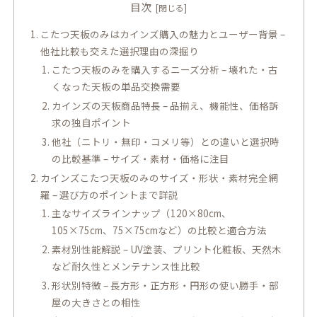
目次
こたつ天板のみはカインズ購入の魅力とユーザー背景 –
他社比較も交えた選択理由の深掘り
こたつ天板のみを購入するニーズ分析 – 壊れた・古
くなった天板の単品交換需要
カインズの天板商品特長 – 品揃え、機能性、価格訴
求の独自ポイント
他社（ニトリ・無印・コメリ等）との違いと選択時
の比較基準 – サイズ・素材・価格に注目
カインズこたつ天板のみのサイズ・形状・素材完全網
羅 – 選び方のポイントまで詳説
主なサイズラインナップ（120×80cm、
105×75cm、75×75cmなど）の比較と適合方法
素材別性能解説 – UV塗装、プリント化粧板、天然木
など耐久性とメンテナンス性比較
形状別特徴 – 長方形・正方形・円形の使い勝手・部
屋の大きさとの相性