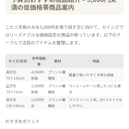
満の低価格帯商品案内
こたつ天板のみを5,000円未満で探す方に向けて、カインズで
はリーズナブルな価格設定の商品が揃っています。以下のテ
ーブルで注目のアイテムを整理します。
参考価格
サイズ/形状
素材
特長
帯
長方形
4,980円
プリント繊
軽量で扱いやすく手頃な価格
75×105cm
前後
維板
正方形
3,980円
プリント繊
ワンルームや一人用こたつにも適
75×75cm
前後
維板
合
長方形
5,000円
プリント繊
ファミリーに人気。DIYリメイクも
120×80cm
台
維板
しやすい
おすすめポイント