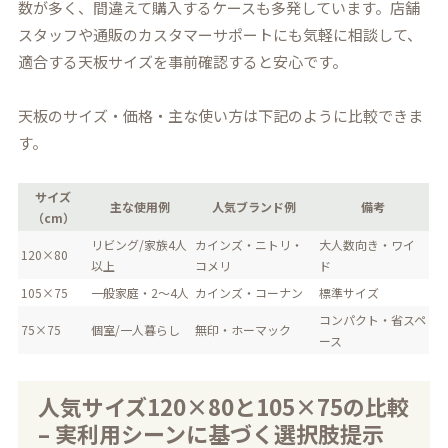
数が多く、間違えて購入するケースも多発しています。店舗
スタッフや通販のカスタマーサポートにも気軽に相談して、
適合する天板サイズを事前確認すると安心です。
天板のサイズ・価格・主な使い方は下記のように比較できま
す。
サイズ
主な使用例
人気ブランド例
備考
（cm）
リビング/家族4人
カインズ・ニトリ・
大人数向き・ワイ
120×80
以上
コメリ
ド
105×75
一般家庭・2～4人
カインズ・コーナン
標準サイズ
コンパクト・省スペ
75×75
個室/一人暮らし
無印・ホーマック
ース
人気サイズ120×80と105×75の比較
– 実利用シーンに基づく選択肢提示