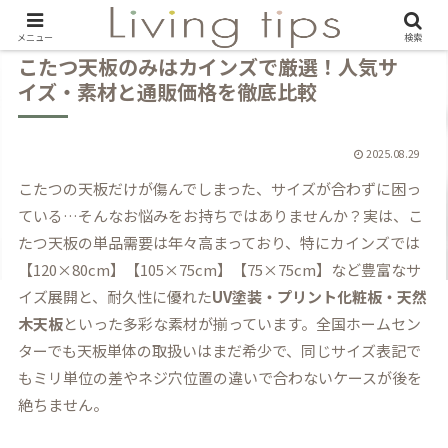
メニュー
検索
こたつ天板のみはカインズで厳選！人気サ
イズ・素材と通販価格を徹底比較
2025.08.29
こたつの天板だけが傷んでしまった、サイズが合わずに困っ
ている…そんなお悩みをお持ちではありませんか？実は、こ
たつ天板の単品需要は年々高まっており、特にカインズでは
【120×80cm】【105×75cm】【75×75cm】など豊富なサ
イズ展開と、耐久性に優れた
UV塗装・プリント化粧板・天然
木天板
といった多彩な素材が揃っています。全国ホームセン
ターでも天板単体の取扱いはまだ希少で、同じサイズ表記で
もミリ単位の差やネジ穴位置の違いで合わないケースが後を
絶ちません。