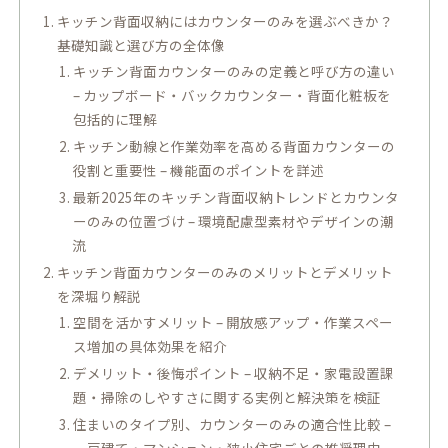
キッチン背面収納にはカウンターのみを選ぶべきか？
基礎知識と選び方の全体像
キッチン背面カウンターのみの定義と呼び方の違い
– カップボード・バックカウンター・背面化粧板を
包括的に理解
キッチン動線と作業効率を高める背面カウンターの
役割と重要性 – 機能面のポイントを詳述
最新2025年のキッチン背面収納トレンドとカウンタ
ーのみの位置づけ – 環境配慮型素材やデザインの潮
流
キッチン背面カウンターのみのメリットとデメリット
を深堀り解説
空間を活かすメリット – 開放感アップ・作業スペー
ス増加の具体効果を紹介
デメリット・後悔ポイント – 収納不足・家電設置課
題・掃除のしやすさに関する実例と解決策を検証
住まいのタイプ別、カウンターのみの適合性比較 –
一戸建て・マンション・狭小住宅ごとの推奨理由