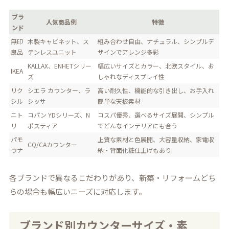
ブラ
人気商品例
特徴
ンド
無印
木製キャビネット、ス
組み合わせ自由、ナチュラル、シンプルデ
良品
テンレスユニット
ザインでアレンジ多彩
KALLAX、ENHETシリー
幅広いサイズとカラー、北欧スタイル、お
IKEA
ズ
しゃれなディスプレイ性
リク
シエラ カウンター、ラ
高い耐久性、機能的な引き出し、お手入れ
シル
シッサ
簡単な天板素材
ニト
コパン YDシリーズ、N
コスパ優秀、選べるサイズ展開、シンプル
リ
ポスティア
でどんなインテリアにも合う
パモ
上質な素材と色展開、大容量収納、家電収
CQ/CAカウンター
ウナ
納・背面化粧仕上げもあり
各ブランドで異なるこだわりがあり、新築・リフォームどち
らの場合も幅広いニーズに対応します。
ブランド別カウンターサイズ・素