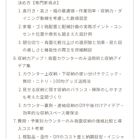
決め方【専門家視点】
奥行き・高さ・幅の最適値 – 作業効率・収納力・ダ
イニング動線を考慮した数値設定
家電・ゴミ箱配置と配線計画の実務ポイント – コン
セント位置や換気も踏まえた設計例
間仕切り・背面化粧仕上げの選択肢と効果 – 見た目
の美しさと機能性の両立を詳細解説
収納力アップ！背面カウンターのみ活用術と収納アイ
デア集
カウンター上収納・下収納の使い分けテクニック –
無印・ニトリ・100均グッズ活用法
見せる収納と隠す収納のバランス – 掃除のしやすさ
も考えた空間づくり
カウンター裏側・連結収納のDIYや後付けアイデア –
効率的な収納スペース確保法
費用・予算別カウンターのみ背面収納の価格比較と導
入コスト考察
既製品・造作・DIYのコスト差と納期目安 – イニシャ