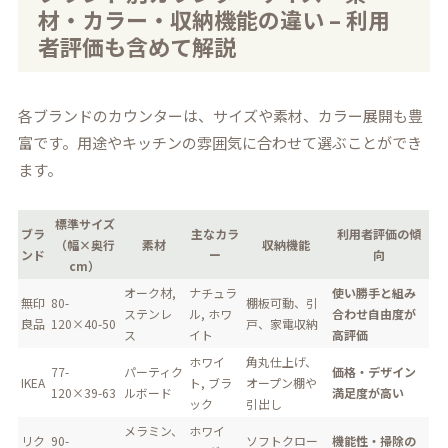
材・カラー・収納機能の違い – 利用
者評価も含めて解説
各ブランドのカウンターは、サイズや素材、カラー展開も豊
富です。用途やキッチンの雰囲気に合わせて選ぶことができ
ます。
標準サイズ
ブラ
主なカラ
利用者評価の傾
（幅×奥行
素材
収納機能
ンド
ー
向
cm）
オーク材,
ナチュラ
使い勝手と組み
無印
80-
棚板可動、引
ステンレ
ル, ホワ
合わせ自由度が
良品
120×40-50
戸、家電収納
ス
イト
高評価
ホワイ
角丸仕上げ、
77-
パーティク
価格・デザイン
IKEA
ト, ブラ
オープン棚や
120×39-63
ルボード
満足度が高い
ック
引出し
メラミン、
ホワイ
リク
90-
ソフトクロー
機能性・掃除の