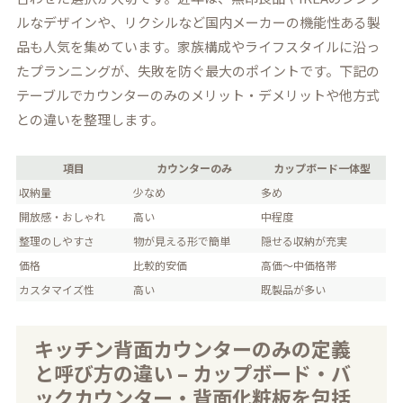
ルなデザインや、リクシルなど国内メーカーの機能性ある製
品も人気を集めています。家族構成やライフスタイルに沿っ
たプランニングが、失敗を防ぐ最大のポイントです。下記の
テーブルでカウンターのみのメリット・デメリットや他方式
との違いを整理します。
項目
カウンターのみ
カップボード一体型
収納量
少なめ
多め
開放感・おしゃれ
高い
中程度
整理のしやすさ
物が見える形で簡単
隠せる収納が充実
価格
比較的安価
高価〜中価格帯
カスタマイズ性
高い
既製品が多い
キッチン背面カウンターのみの定義
と呼び方の違い – カップボード・バ
ックカウンター・背面化粧板を包括