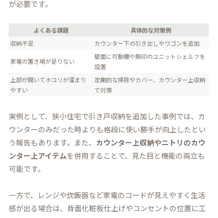
が必要です。
よくある課題
具体的な対策例
収納不足
カウンター下の引き出しやワゴンを追加
壁面に可動棚や無印のユニットシェルフを
家電の置き場が足りない
設置
上部が開いてホコリが溜まり
定期的な掃除やカバー、カウンター上収納
やすい
で対策
実例として、狭小住宅で引き戸収納を追加した事例では、カ
ウンターのみだった時よりも格段に使い勝手が向上したとい
う報告もあります。また、
カウンター上収納やニトリのカウ
ンター上アイテム
を併用することで、見た目と機能の両立も
可能です。
一方で、レンジや炊飯器など家電のコードが見えやすく生活
感が出る場合は、背面化粧板仕上げやコンセントの位置に工