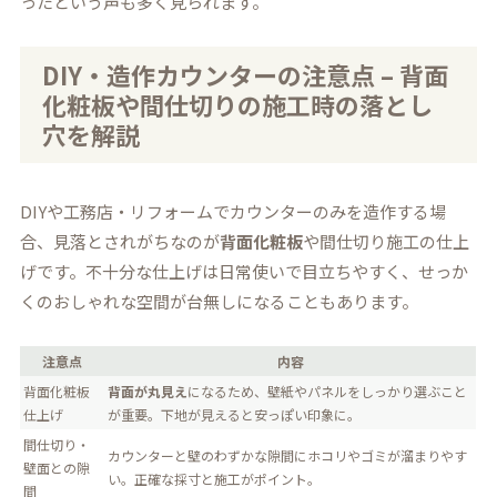
ったという声も多く見られます。
DIY・造作カウンターの注意点 – 背面
化粧板や間仕切りの施工時の落とし
穴を解説
DIYや工務店・リフォームでカウンターのみを造作する場
合、見落とされがちなのが
背面化粧板
や間仕切り施工の仕上
げです。不十分な仕上げは日常使いで目立ちやすく、せっか
くのおしゃれな空間が台無しになることもあります。
注意点
内容
背面化粧板
背面が丸見え
になるため、壁紙やパネルをしっかり選ぶこと
仕上げ
が重要。下地が見えると安っぽい印象に。
間仕切り・
カウンターと壁のわずかな隙間にホコリやゴミが溜まりやす
壁面との隙
い。正確な採寸と施工がポイント。
間