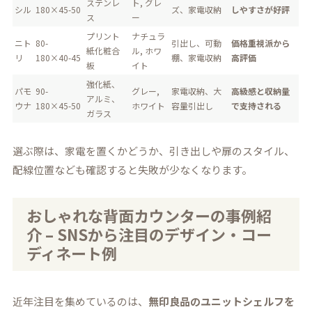
ステンレ
ト, グレ
シル
180×45-50
ズ、家電収納
しやすさが好評
ス
ー
プリント
ナチュラ
ニト
80-
引出し、可動
価格重視派から
紙化粧合
ル, ホワ
リ
180×40-45
棚、家電収納
高評価
板
イト
強化紙、
パモ
90-
グレー,
家電収納、大
高級感と収納量
アルミ、
ウナ
180×45-50
ホワイト
容量引出し
で支持される
ガラス
選ぶ際は、家電を置くかどうか、引き出しや扉のスタイル、
配線位置なども確認すると失敗が少なくなります。
おしゃれな背面カウンターの事例紹
介 – SNSから注目のデザイン・コー
ディネート例
近年注目を集めているのは、
無印良品のユニットシェルフを