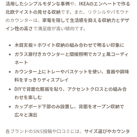
活用したシンプルモダンな事例
や、
IKEAのエンヘートで作る
北欧テイストの見せる収納
です。また、リクシルやパモウナ
のカウンターは、
家電を隠して生活感を抑える収納力とデザ
イン性の高さ
で満足度が高い傾向です。
木目天板＋ホワイト収納の組み合わせで明るい印象に
ガラス扉付きカウンターと間接照明でカフェ風コーディ
ネート
カウンター上にトレーやバスケットを使い、食器や調味
料をすっきりディスプレイ
DIYで背面化粧板を貼り、アクセントクロスとの組み合
わせを楽しむ
カップボード下部のみ設置し、背面をオープン収納で
広々と演出
各ブランドのSNS投稿や口コミには、
サイズ選びやカウンタ