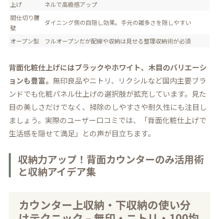
上げ
ネルで高級感アップ
間仕切り腰
ダイニング側の目隠し効果。手元の雑多さを隠しやすい
壁
オープン型
フルオープンだが配線や収納は見せる整理収納術が必須
背面化粧仕上げにはブラックやホワイト、木目のバリエーシ
ョンも豊富。
無印良品やニトリ、リクシルなど国内主要ブラ
ンドでも化粧パネル仕上げの選択肢が拡充しています。見た
目の美しさだけでなく、掃除のしやすさや耐久性にも注目し
ましょう。実際のユーザー口コミでは、「背面化粧仕上げで
生活感を隠せて満足」との声が目立ちます。
収納力アップ！背面カウンターのみ活用術
と収納アイデア集
カウンター上収納・下収納の使い分
けテクニック – 無印・ニトリ・100均