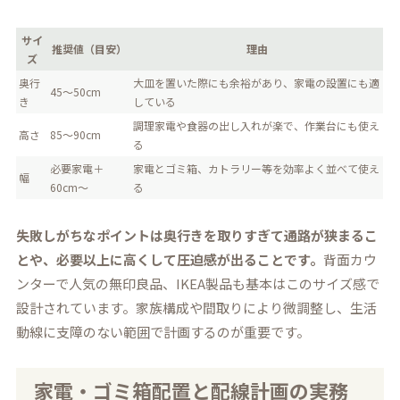
サイ
推奨値（目安）
理由
ズ
奥行
大皿を置いた際にも余裕があり、家電の設置にも適
45〜50cm
き
している
調理家電や食器の出し入れが楽で、作業台にも使え
高さ
85〜90cm
る
必要家電＋
家電とゴミ箱、カトラリー等を効率よく並べて使え
幅
60cm〜
る
失敗しがちなポイントは奥行きを取りすぎて通路が狭まるこ
とや、必要以上に高くして圧迫感が出ることです。
背面カウ
ンターで人気の無印良品、IKEA製品も基本はこのサイズ感で
設計されています。家族構成や間取りにより微調整し、生活
動線に支障のない範囲で計画するのが重要です。
家電・ゴミ箱配置と配線計画の実務