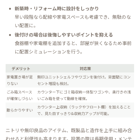
新築時・リフォーム時に設計をしっかり
早い段階なら配線や家電スペースも考慮でき、無駄のな
い配置に。
後付けの場合は後悔しやすいポイントを抑える
食器棚や家電棚を追加すると、部屋が狭くなるため事前
に配置シミュレーションを行う。
デメリット
対応策
家電置き場が足
無印ユニットシェルフやワゴンを後付け。背面壁にコン
りない
セント増設も検討。
ごみ箱スペース
カウンター下にゴミ箱収納一体型ワゴンや、奥行きの浅
が確保しづらい
いごみ箱を使って動線を確保。
カウンター上収納（ラックやフロート棚）を加えること
散らかりやすい
で、見た目すっきり&収納力アップが可能。
ニトリや無印良品のアイテム、既製品と造作を上手に組み合
わせると利便性も高まります。設置の際は長期使用・メンテ