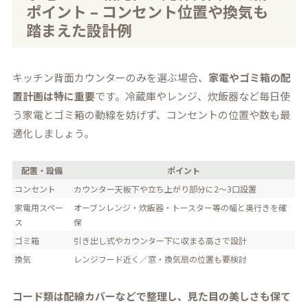
ポイント – コンセント位置や換気も
踏まえた設計例
キッチン背面カウンターのみを選ぶ場合、
家電やゴミ箱の配
置計画は特に重要
です。冷蔵庫やレンジ、炊飯器など毎日使
う家電とゴミ箱の動線を妨げず、コンセントの位置や数も最
適化しましょう。
配置・設備
ポイント
コンセント
カウンター天板下や立ち上がり部分に2〜3口設置
家電用スペー
オーブンレンジ・炊飯器・トースター等の幅と奥行きを確
ス
保
ゴミ箱
引き出し式やカウンター下に収まる高さで設計
換気
レンジフード近く／窓・換気扇の位置も要検討
コード類は配線カバーなどで整理し、見た目の美しさも保て