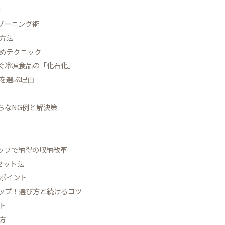
き
ゾーニング術
方法
めテクニック
ぐ冷凍食品の「化石化」
を選ぶ理由
ちなNG例と解決策
ップで納得の収納改革
セット法
ポイント
ップ！選び方と続けるコツ
ト
方