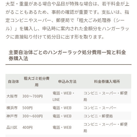
大型・重量がある場合や品目が特殊な場合は、若干料金が上
がることもあるため、事前の確認が重要です。支払いは、指
定コンビニやスーパー、郵便局で「粗大ごみ処理券（シー
ル）」を購入し、申込時に案内された金額分をハンガーラッ
クに直接貼り付けて処分日に出す形を取ります。
主要自治体ごとのハンガーラック処分費用一覧と料金
券購入法
粗大ゴミ処分費
自治体
申込み方法
料金券購入場所
用
電話・WEB・
コンビニ・スーパー・郵便
大阪市
300～700円
LINE
局
横浜市
500円
電話・WEB
コンビニ・スーパー
神戸市
300～600円
電話・WEB
コンビニ・郵便局
コンビニ・スーパー・郵便
品川区
400円
電話・WEB
局