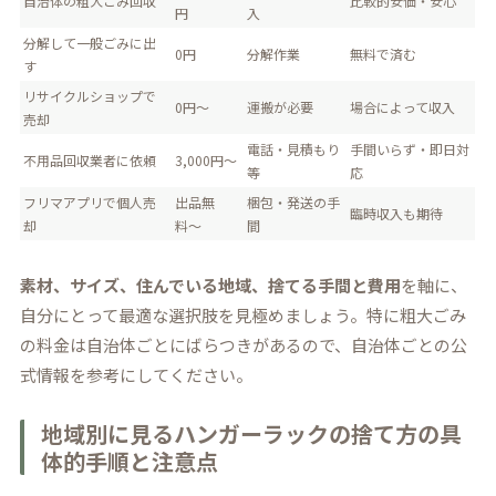
自治体の粗大ごみ回収
比較的安価・安心
円
入
分解して一般ごみに出
0円
分解作業
無料で済む
す
リサイクルショップで
0円〜
運搬が必要
場合によって収入
売却
電話・見積もり
手間いらず・即日対
不用品回収業者に依頼
3,000円〜
等
応
フリマアプリで個人売
出品無
梱包・発送の手
臨時収入も期待
却
料〜
間
素材、サイズ、住んでいる地域、捨てる手間と費用
を軸に、
自分にとって最適な選択肢を見極めましょう。特に粗大ごみ
の料金は自治体ごとにばらつきがあるので、自治体ごとの公
式情報を参考にしてください。
地域別に見るハンガーラックの捨て方の具
体的手順と注意点