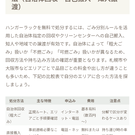
渡）
ハンガーラックを無料で処分するには、ごみ分別ルールを活
用した自治体指定の回収やクリーンセンターへの自己搬入、
知人や地域での譲渡が有効です。自治体によって「粗大ご
み」扱いか「不燃ごみ」「可燃ごみ」扱いかが異なるため、
回収方法や持ち込み方法の確認が重要となります。札幌市や
大阪市などエリアごとで品目ごとの料金や出し方が違うこと
も多いため、下記の比較表で自分のエリアに合った方法を探
しましょう。
処分方法
主な特徴
申込み
費用
注意点
自治体回収
基本有料
正規ルート、エリ
インターネ
分解で区分が変
（粗大ご
（数百円
アごと手順要確認
ット・電話
わるケースあり
み）
～）
事前連絡必要なこ
電話・ネッ
無料または
持ち運び時の車
直接搬入