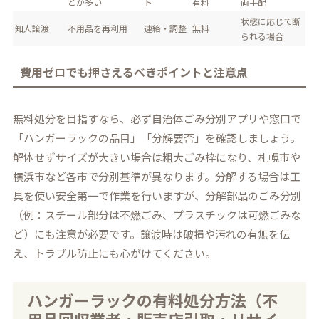
とが多い
ト
有料
両手配
状態に応じて断
知人譲渡
不用品を再利用
連絡・調整
無料
られる場合
費用ゼロでも押さえるべきポイントと注意点
無料処分を目指すなら、必ず自治体ごみ分別アプリや窓口で
「ハンガーラックの品目」「分解要否」を確認しましょう。
解体せずサイズが大きい場合は粗大ごみ枠になり、札幌市や
横浜市など各市で分別基準が異なります。分解する場合は工
具を使い安全第一で作業を行いますが、分解部品のごみ分別
（例：スチール部分は不燃ごみ、プラスチックは可燃ごみな
ど）にも注意が必要です。譲渡時は破損や汚れの有無を伝
え、トラブル防止にも心がけてください。
ハンガーラックの有料処分方法（不