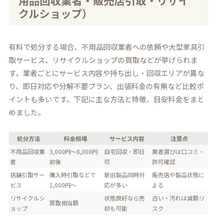
用品回収業者・販売店引取・リサイ
クルショップ）
有料で処分する場合、不用品回収業者への依頼や大型家具引
取サービス、リサイクルショップの買取などが挙げられま
す。業者ごとにサービス内容や持ち出し・回収エリアが異な
り、即日対応や分解不要プラン、出張料金の有無など比較ポ
イントも多いです。下記に主な方法と特徴、目安料金をまと
めました。
処分方法
料金相場
サービス内容
注意点
不用品回収業
3,000円～8,000円
自宅回収・即日
業者選びは口コミ・
者
前後
可
許可確認
店舗引取サー
購入時引取などで
新旧製品同時対
販売店や製品状態に
ビス
1,000円～
応が多い
よる
リサイクルシ
状態良好なら売
古い・汚れは減額リ
買取相当額
ョップ
却も可能
スク