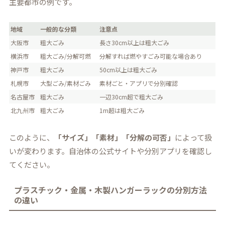
主要都市の例です。
地域
一般的な分類
注意点
大阪市
粗大ごみ
長さ30cm以上は粗大ごみ
横浜市
粗大ごみ/分解可燃
分解すれば燃やすごみ可能な場合あり
神戸市
粗大ごみ
50cm以上は粗大ごみ
札幌市
大型ごみ/素材ごみ
素材ごと・アプリで分別確認
名古屋市
粗大ごみ
一辺30cm超で粗大ごみ
北九州市
粗大ごみ
1m超は粗大ごみ
このように、
「サイズ」「素材」「分解の可否」
によって扱
いが変わります。自治体の公式サイトや分別アプリを確認し
てください。
プラスチック・金属・木製ハンガーラックの分別方法
の違い