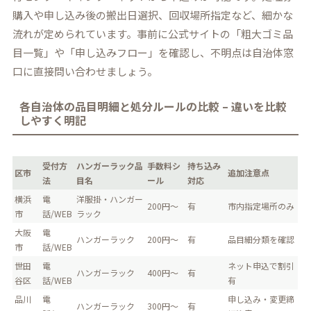
購入や申し込み後の搬出日選択、回収場所指定など、細かな
流れが定められています。事前に公式サイトの「粗大ゴミ品
目一覧」や「申し込みフロー」を確認し、不明点は自治体窓
口に直接問い合わせましょう。
各自治体の品目明細と処分ルールの比較 – 違いを比較
しやすく明記
受付方
ハンガーラック品
手数料シ
持ち込み
区市
追加注意点
法
目名
ール
対応
横浜
電
洋服掛・ハンガー
200円～
有
市内指定場所のみ
市
話/WEB
ラック
大阪
電
ハンガーラック
200円～
有
品目細分類を確認
市
話/WEB
世田
電
ネット申込で割引
ハンガーラック
400円～
有
谷区
話/WEB
有
品川
電
申し込み・変更締
ハンガーラック
300円～
有