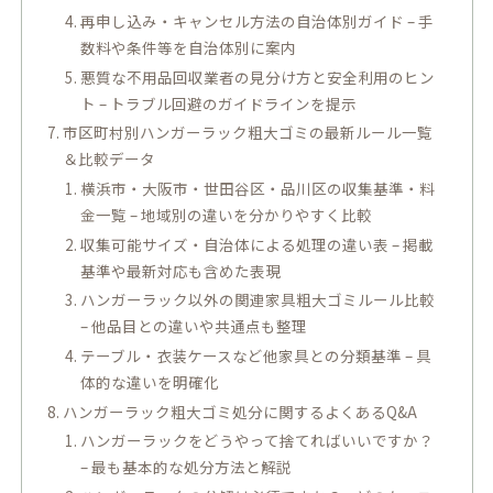
再申し込み・キャンセル方法の自治体別ガイド – 手
数料や条件等を自治体別に案内
悪質な不用品回収業者の見分け方と安全利用のヒン
ト – トラブル回避のガイドラインを提示
市区町村別ハンガーラック粗大ゴミの最新ルール一覧
＆比較データ
横浜市・大阪市・世田谷区・品川区の収集基準・料
金一覧 – 地域別の違いを分かりやすく比較
収集可能サイズ・自治体による処理の違い表 – 掲載
基準や最新対応も含めた表現
ハンガーラック以外の関連家具粗大ゴミルール比較
– 他品目との違いや共通点も整理
テーブル・衣装ケースなど他家具との分類基準 – 具
体的な違いを明確化
ハンガーラック粗大ゴミ処分に関するよくあるQ&A
ハンガーラックをどうやって捨てればいいですか？
– 最も基本的な処分方法と解説