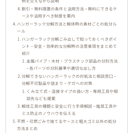
例を交えながら説明
割引・無料措置の条件と活用方法 – 無料にできるケ
ースや活用すべき制度を案内
ハンガーラック分解方法と解体時の素材ごとの処分ル
ール
ハンガーラック分解ごみ出しで知っておくべきポイ
ント – 安全・効率的な分解時の注意事項をまとめて
紹介
金属パイプ・木材・プラスチック部品の分別方法
– 各パーツの分別基準や適切な出し方
分解できないハンガーラックの対処法と相談窓口 –
分解不可製品や詰まり・ケガへの対策
くみ立て式・溶接タイプの扱い方 – 専用工具や相
談先なども提案
解体工具の種類と安全に行う手順解説 – 推奨工具や
ミス防止のノウハウを伝える
不燃・可燃ごみで捨てるケースと粗大ゴミ以外の処分
方法まとめ