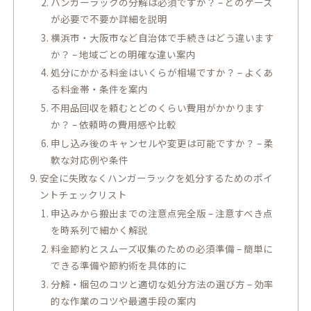
ハンガーラックの分解は必須ですか？ – どのケース
が必要で不要か詳細を説明
横浜市・大阪市など自治体で手続きはどう違います
か？ – 地域ごとの明確な違い案内
処分にかかる料金はいくらが相場ですか？ – よくあ
る料金帯・条件を案内
不用品回収を頼むとどのくらい費用がかかります
か？ – 依頼時の費用感や比較
申し込み後のキャンセルや変更は可能ですか？ – 柔
軟な対応例や条件
安全に失敗なくハンガーラックを処分するためのポイ
ントチェックリスト
申込みから搬出までの注意点完全版 – 注意すべき点
を時系列で細かく解説
料金節約とスムーズ収集のための必須準備 – 簡単に
できる準備や節約術を具体的に
分解・梱包のコツと適切な処分方法の選び方 – 効率
的な作業のコツや最適手段の案内