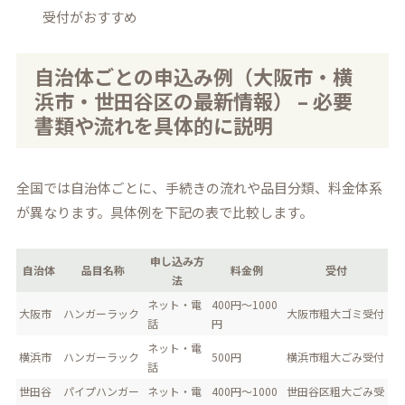
受付がおすすめ
自治体ごとの申込み例（大阪市・横
浜市・世田谷区の最新情報） – 必要
書類や流れを具体的に説明
全国では自治体ごとに、手続きの流れや品目分類、料金体系
が異なります。具体例を下記の表で比較します。
申し込み方
自治体
品目名称
料金例
受付
法
ネット・電
400円～1000
大阪市
ハンガーラック
大阪市粗大ゴミ受付
話
円
ネット・電
横浜市
ハンガーラック
500円
横浜市粗大ごみ受付
話
世田谷
パイプハンガー
ネット・電
400円～1000
世田谷区粗大ごみ受