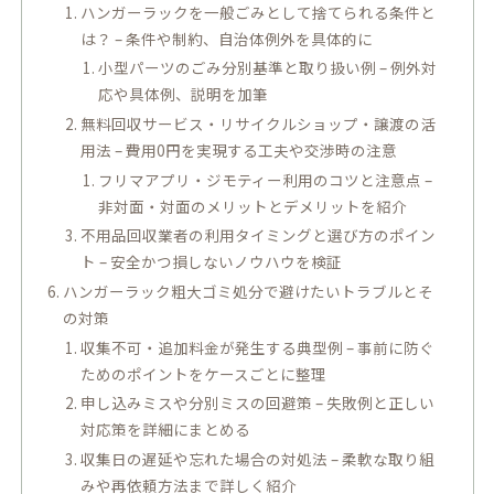
ハンガーラックを一般ごみとして捨てられる条件と
は？ – 条件や制約、自治体例外を具体的に
小型パーツのごみ分別基準と取り扱い例 – 例外対
応や具体例、説明を加筆
無料回収サービス・リサイクルショップ・譲渡の活
用法 – 費用0円を実現する工夫や交渉時の注意
フリマアプリ・ジモティー利用のコツと注意点 –
非対面・対面のメリットとデメリットを紹介
不用品回収業者の利用タイミングと選び方のポイン
ト – 安全かつ損しないノウハウを検証
ハンガーラック粗大ゴミ処分で避けたいトラブルとそ
の対策
収集不可・追加料金が発生する典型例 – 事前に防ぐ
ためのポイントをケースごとに整理
申し込みミスや分別ミスの回避策 – 失敗例と正しい
対応策を詳細にまとめる
収集日の遅延や忘れた場合の対処法 – 柔軟な取り組
みや再依頼方法まで詳しく紹介