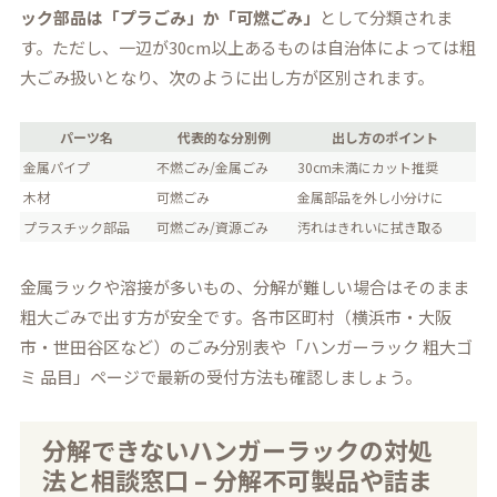
ック部品は「プラごみ」か「可燃ごみ」
として分類されま
す。ただし、一辺が30cm以上あるものは自治体によっては粗
大ごみ扱いとなり、次のように出し方が区別されます。
パーツ名
代表的な分別例
出し方のポイント
金属パイプ
不燃ごみ/金属ごみ
30cm未満にカット推奨
木材
可燃ごみ
金属部品を外し小分けに
プラスチック部品
可燃ごみ/資源ごみ
汚れはきれいに拭き取る
金属ラックや溶接が多いもの、分解が難しい場合はそのまま
粗大ごみで出す方が安全です。各市区町村（横浜市・大阪
市・世田谷区など）のごみ分別表や「ハンガーラック 粗大ゴ
ミ 品目」ページで最新の受付方法も確認しましょう。
分解できないハンガーラックの対処
法と相談窓口 – 分解不可製品や詰ま