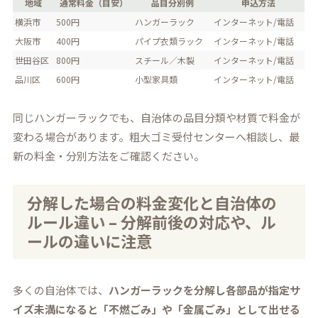
地域
通常料金（目安）
品目分別例
申込方法
横浜市
500円
ハンガーラック
インターネット/電話
大阪市
400円
パイプ衣類ラック
インターネット/電話
世田谷区
800円
スチール／木製
インターネット/電話
品川区
600円
小型家具類
インターネット/電話
同じハンガーラックでも、自治体の品目分類や材質で料金が
変わる場合があります。粗大ゴミ受付センターへ相談し、最
新の料金・分別方法をご確認ください。
分解した場合の料金変化と自治体の
ルール違い – 分解前後の対応や、ル
ールの違いに注意
多くの自治体では、
ハンガーラックを分解し各部品が指定サ
イズ未満になると「不燃ごみ」や「金属ごみ」として出せる