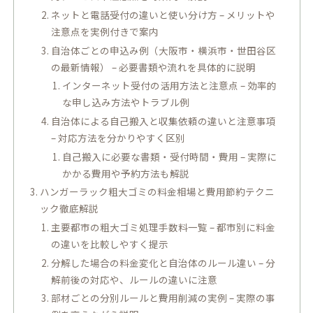
ネットと電話受付の違いと使い分け方 – メリットや
注意点を実例付きで案内
自治体ごとの申込み例（大阪市・横浜市・世田谷区
の最新情報） – 必要書類や流れを具体的に説明
インターネット受付の活用方法と注意点 – 効率的
な申し込み方法やトラブル例
自治体による自己搬入と収集依頼の違いと注意事項
– 対応方法を分かりやすく区別
自己搬入に必要な書類・受付時間・費用 – 実際に
かかる費用や予約方法も解説
ハンガーラック粗大ゴミの料金相場と費用節約テクニ
ック徹底解説
主要都市の粗大ゴミ処理手数料一覧 – 都市別に料金
の違いを比較しやすく提示
分解した場合の料金変化と自治体のルール違い – 分
解前後の対応や、ルールの違いに注意
部材ごとの分別ルールと費用削減の実例 – 実際の事