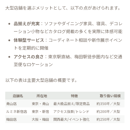
大型店舗を選ぶメリットとして、以下の点があげられます。
品揃えが充実
：ソファやダイニング家具、寝具、デコレ
ーション小物などカタログ掲載の多くを実際に体感可能
体験型サービス
：コーディネート相談や新作展示イベン
トを定期的に開催
アクセスの良さ
：東京駅直結、梅田駅徒歩圏内など交通
至便なロケーション
以下の表は主要大型店舗の概要です。
店舗名
所在地
特徴
取り扱い規模
青山店
東京・青山
最大級品揃え/限定商品
約350坪／大型
ルミネ新宿店
東京・新宿
アクセス抜群/トレンド
約200坪／大型
梅田店
大阪・梅田
関西最大/イベント強化
約250坪／大型