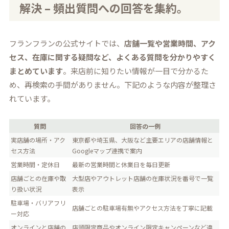
解決 – 頻出質問への回答を集約。
フランフランの公式サイトでは、
店舗一覧や営業時間、アク
セス、在庫に関する疑問など、よくある質問を分かりやすく
まとめています
。来店前に知りたい情報が一目で分かるた
め、再検索の手間がありません。下記のような内容が整理さ
れています。
質問
回答の一例
実店舗の場所・アク
東京都や埼玉県、大阪など主要エリアの店舗情報と
セス方法
Googleマップ連携で案内
営業時間・定休日
最新の営業時間と休業日を毎日更新
店舗ごとの在庫や取
大型店やアウトレット店舗の在庫状況を番号で一覧
り扱い状況
表示
駐車場・バリアフリ
店舗ごとの駐車場有無やアクセス方法を丁寧に記載
ー対応
オンラインと店舗の
店頭限定商品やオンライン限定キャンペーンなど違