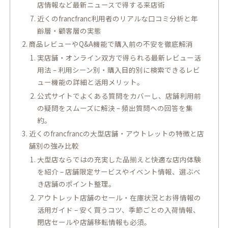
店情報など最新ニュースで得する来店術
近くのfrancfranc利用者のリアルな口コミ分析と年
齢層・顧客層の実態
商品レビューやQ&A機能で購入前の不安を徹底解消
実店舗・オンライン双方で得られる最新レビュー活
用法 – 利用シーン別・購入目的別に検索できるレビ
ュー機能の詳細と活用メリット。
公式サイトでよくある質問をカバーし、店舗利用前
の疑問をスムーズに解決 – 頻出質問への回答を集
約。
近くのfrancfrancの大型店舗・アウトレットの特徴と店
舗別の強み比較
大型店ならではの充実した品揃えと快適な店内体験
を紹介 – 店舗限定サービスやイベント情報、選ぶべ
き店舗のポイント整理。
アウトレット店舗のセール・在庫状況とお得情報の
活用ガイド – 安く買うコツ、季節ごとの入荷情報、
閉店セールや店舗移転情報も必須。