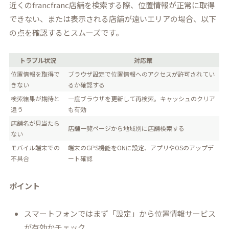
近くのfrancfranc店舗を検索する際、位置情報が正常に取得
できない、または表示される店舗が遠いエリアの場合、以下
の点を確認するとスムーズです。
トラブル状況
対応策
位置情報を取得で
ブラウザ設定で位置情報へのアクセスが許可されてい
きない
るか確認する
検索結果が期待と
一度ブラウザを更新して再検索。キャッシュのクリア
違う
も有効
店舗名が見当たら
店舗一覧ページから地域別に店舗検索する
ない
モバイル端末での
端末のGPS機能をONに設定、アプリやOSのアップデ
不具合
ート確認
ポイント
スマートフォンではまず「設定」から位置情報サービス
が有効かチェック