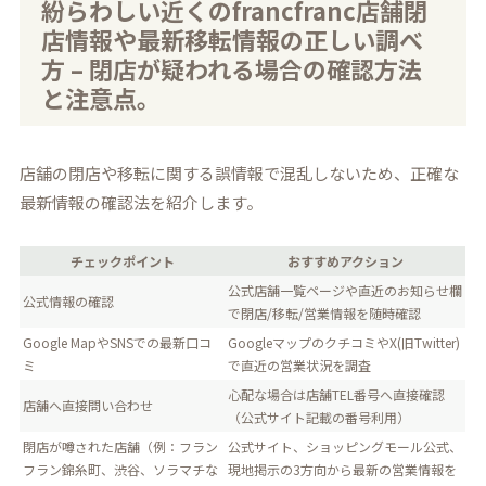
紛らわしい近くのfrancfranc店舗閉
店情報や最新移転情報の正しい調べ
方 – 閉店が疑われる場合の確認方法
と注意点。
店舗の閉店や移転に関する誤情報で混乱しないため、正確な
最新情報の確認法を紹介します。
チェックポイント
おすすめアクション
公式店舗一覧ページや直近のお知らせ欄
公式情報の確認
で閉店/移転/営業情報を随時確認
Google MapやSNSでの最新口コ
GoogleマップのクチコミやX(旧Twitter)
ミ
で直近の営業状況を調査
心配な場合は店舗TEL番号へ直接確認
店舗へ直接問い合わせ
（公式サイト記載の番号利用）
閉店が噂された店舗（例：フラン
公式サイト、ショッピングモール公式、
フラン錦糸町、渋谷、ソラマチな
現地掲示の3方向から最新の営業情報を