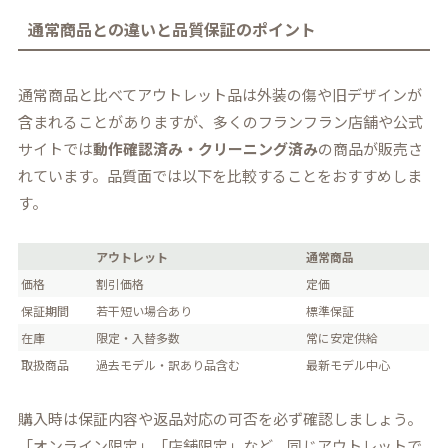
通常商品との違いと品質保証のポイント
通常商品と比べてアウトレット品は外装の傷や旧デザインが
含まれることがありますが、多くのフランフラン店舗や公式
サイトでは
動作確認済み・クリーニング済み
の商品が販売さ
れています。品質面では以下を比較することをおすすめしま
す。
アウトレット
通常商品
価格
割引価格
定価
保証期間
若干短い場合あり
標準保証
在庫
限定・入替多数
常に安定供給
取扱商品
過去モデル・訳あり品含む
最新モデル中心
購入時は保証内容や返品対応の可否を必ず確認しましょう。
「オンライン限定」「店舗限定」など、同じアウトレットで