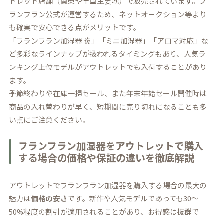
トレット店舗（関東や全国主要地）で販売されています。フ
ランフラン公式が運営するため、ネットオークション等より
も確実で安心できる点がメリットです。
「フランフラン加湿器 炎」「ミニ加湿器」「アロマ対応」な
ど多彩なラインナップが扱われるタイミングもあり、人気ラ
ンキング上位モデルがアウトレットでも入荷することがあり
ます。
季節終わりや在庫一掃セール、また年末年始セール開催時は
商品の入れ替わりが早く、短期間に売り切れになることも多
い点にご注意ください。
フランフラン加湿器をアウトレットで購入
する場合の価格や保証の違いを徹底解説
アウトレットでフランフラン加湿器を購入する場合の最大の
魅力は
価格の安さ
です。新作や人気モデルであっても30～
50%程度の割引が適用されることがあり、お得感は抜群で