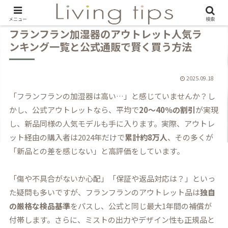
メニュー
検索
フランフラン加湿器のアウトレット人気ラ
ンキング一覧と公式通販で賢く買う方法
2025.09.18
「フランフランの加湿器は高い…」と感じていませんか？し
かし、公式アウトレットなら、平均で
20～40％の割引
が実現
し、新品同様の人気モデルも手に入ります。実際、アウトレ
ット経由の購入者は2024年だけで
累計約8万人
、その多くが
「新品との差を感じない」と高評価をしています。
「傷や不具合がないか心配」「保証や返品対応は？」といっ
た疑問も多いですが、フランフランのアウトレット品は
独自
の厳格な検品基準
をパスし、公式と同じ最大1年間の補償が
付帯します。さらに、ミストの出力やデザイン性も正規品と