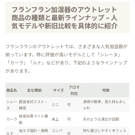
フランフラン加湿器のアウトレット
商品の種類と最新ラインナップ – 人
気モデルや新旧比較を具体的に紹介
フランフランのアウトレットでは、さまざまな人気加湿器が
揃っています。特に評価が高いモデルとして「シレーヌ」
「カーラ」「ルナ」などがあり、下記のようなラインナップ
があります。
アロマ
商品名
主な機能
サイズ
特徴
対応
シレー
超音波式ミスト・
清掃が簡単、見た目もおし
ミニ
可
ヌ
静音
ゃれ
視覚効果ライト機
カーラ
卓上
可
炎のような演出が話題
能
省エネ設計・長時
コンパ
持ち運びしやすくオフィス
ルナ
可