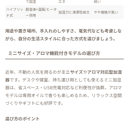
て加湿
エネ
弱い
ハイブリッ
超音波+温風/ヒータ
加湿力と清潔性両立
やや価格が高い
ド式
ー併用
用途や置き場所、手入れのしやすさ、電気代なども考慮しな
がら、自分の生活スタイルに合った方式を選びましょう。
ミニサイズ・アロマ機能付きモデルの選び方
近年、不動の人気を誇るのが
ミニサイズ
や
アロマ対応型加湿
器
です。デスクや寝室、持ち運び用としても使えるミニ加湿
器は、省スペース・USB充電対応など利便性が抜群。アロマ
モデルは専用オイルで香りも楽しめるため、リラックス空間
づくりやギフトにも好評です。
選び方のポイント