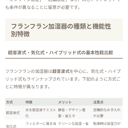
も条件が異なることに留意が必要です。
フランフラン加湿器の種類と機能性
別特徴
超音波式・気化式・ハイブリッド式の基本性能比較
フランフランの加湿器は
超音波式
を中心に、気化式・ハイブ
リッド式もラインナップされています。下記のように方式ご
とに特徴が異なります。
方式
特徴
メリット
注意点
水を超音波でミスト
静音・デザイン豊
定期的なお手入れ
超音波式
化
富・省エネ
が必要
フィルターに風を当
クリーンな加湿・省
乾燥時は加湿力が
気化式