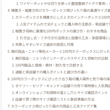
ワイヤーネットや仕切りを使った整理整頓アイデア事例 –
横置き・縦置き向けカラーボックス用ぴったり箱の最適サイズ
カラーボックスを横置きにしたときのインナーボックス100
人気アイテムの寸法チェックと購入時の注意点 – 実店舗
縦置き収納に最適な100均ボックスの選び方・おすすめ商品
引き出し式・フタ付きの活用法と設置の工夫 – 家庭環境
失敗しやすいサイズ選択の原因と対策
無印良品・ニトリ等他メーカーと100均カラーボックスにぴっ
無印良品・ニトリのインナーボックスサイズと収納力の比較
100均製品と価格・素材・耐久性で比較する
通販と実店舗での購入ポイントと選び方の違い
100均カラーボックスにぴったり合う箱の購入場所と売り場の
ダイソー・セリア・キャンドゥ店舗での売り場特徴と人気商
オンラインショップ利用時の落とし穴とサイズ確認ポイント
店舗で買う際のサイズ確認リストと事前準備の方法
カラーボックス用ぴったり箱の代用品と工夫アイデア集