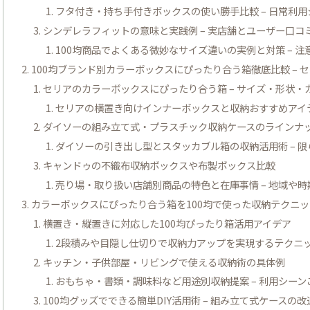
フタ付き・持ち手付きボックスの使い勝手比較 – 日常利
シンデレラフィットの意味と実践例 – 実店舗とユーザー口コ
100均商品でよくある微妙なサイズ違いの実例と対策 – 
100均ブランド別カラーボックスにぴったり合う箱徹底比較 –
セリアのカラーボックスにぴったり合う箱 – サイズ・形状
セリアの横置き向けインナーボックスと収納おすすめアイテ
ダイソーの組み立て式・プラスチック収納ケースのラインナ
ダイソーの引き出し型とスタッカブル箱の収納活用術 – 
キャンドゥの不織布収納ボックスや布製ボックス比較
売り場・取り扱い店舗別商品の特色と在庫事情 – 地域や
カラーボックスにぴったり合う箱を100均で使った収納テクニック
横置き・縦置きに対応した100均ぴったり箱活用アイデア
2段積みや目隠し仕切りで収納力アップを実現するテクニッ
キッチン・子供部屋・リビングで使える収納術の具体例
おもちゃ・書類・調味料など用途別収納提案 – 利用シー
100均グッズでできる簡単DIY活用術 – 組み立て式ケースの改