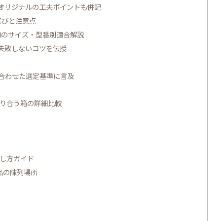
 オリジナルの工夫ポイントも併記
選びと注意点
均のサイズ・型番別適合解説
で失敗しないコツを伝授
に合わせた選定基準に言及
たり合う箱の詳細比較
探し方ガイド
品の陳列場所