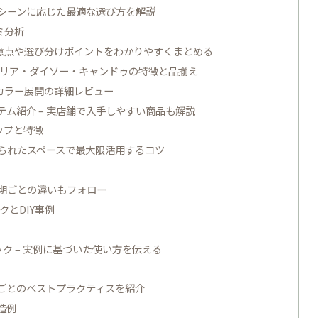
用シーンに応じた最適な選び方を解説
ミ分析
注意点や選び分けポイントをわかりやすくまとめる
 セリア・ダイソー・キャンドゥの特徴と品揃え
・カラー展開の詳細レビュー
ム紹介 – 実店舗で入手しやすい商品も解説
ップと特徴
限られたスペースで最大限活用するコツ
時期ごとの違いもフォロー
とDIY事例
ク – 実例に基づいた使い方を伝える
ンごとのベストプラクティスを紹介
造例