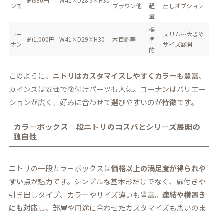
約980円
W41×D28.5×H30
ンズ
ブラウン他
軽
出しオプション
量
標
コー
スリム～大きめ
約1,000円
W41×D29×H30
木目調等
準
ナン
サイズ展開
的
このように、
ニトリはカスタマイズしやすくカラーも豊富
、
カインズは安価で後付けパーツも人気。コーナンはバリエー
ションが広く、好みに合わせて選びやすいのが特徴です。
カラーボックス一段ニトリのコスパとシリーズ展開の
独自性
ニトリの一段カラーボックスは
価格以上の満足度が得られや
すい
点が魅力です。シンプルな基本形だけでなく、扉付きや
引き出しタイプ、カラーやサイズ違いも豊富。
連結や横置き
にも対応
し、部屋や用途に合わせたカスタマイズも思いのま