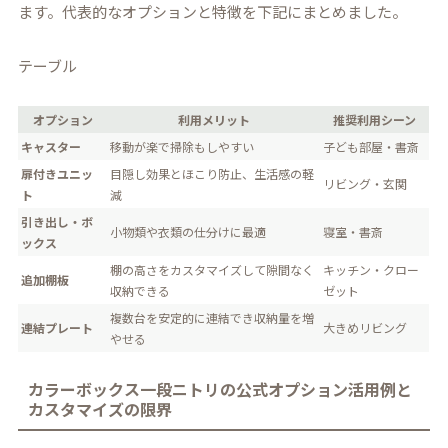
ます。代表的なオプションと特徴を下記にまとめました。
テーブル
オプション
利用メリット
推奨利用シーン
キャスター
移動が楽で掃除もしやすい
子ども部屋・書斎
扉付きユニッ
目隠し効果とほこり防止、生活感の軽
リビング・玄関
ト
減
引き出し・ボ
小物類や衣類の仕分けに最適
寝室・書斎
ックス
棚の高さをカスタマイズして隙間なく
キッチン・クロー
追加棚板
収納できる
ゼット
複数台を安定的に連結でき収納量を増
連結プレート
大きめリビング
やせる
カラーボックス一段ニトリの公式オプション活用例と
カスタマイズの限界