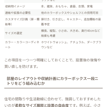
収納物イメージ
本、雑貨、おもちゃ、食器、衣類、家電
連結や拡張の必要性
他のカラーボックスやシェルフとの併用可否
カスタマイズ計画（扉・棚
扉付き、引き出し、キャスター、追加棚板の装
板等）
着予定
横長、縦型、小さめ、大きめ、奥行40cmなど
サイズの選定
検索も考慮
カラー・カラーコーディネ
ホワイトウォッシュ、ナチュラル、ダークブラ
ート
ウンなど
この項目を一つ一つ明確にしておくことで、設置後の後悔や
買い直しを防げます。
部屋のレイアウトや収納計画にカラーボックス一段ニ
トリをどう組み込むか
住宅の間取りや生活動線に合わせて、強調しておすすめした
いのが
柔軟なサイズ展開と設置の自由度
です。例えば、小さ