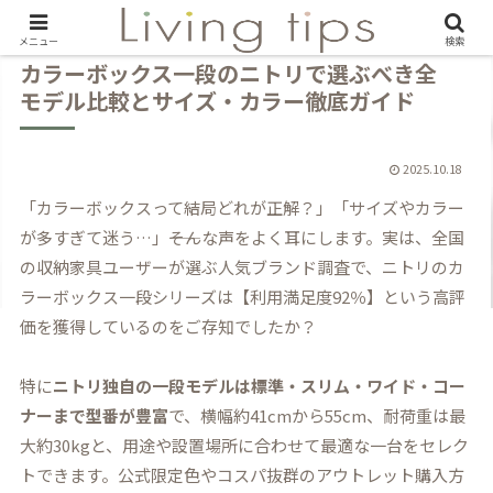
メニュー
検索
カラーボックス一段のニトリで選ぶべき全
モデル比較とサイズ・カラー徹底ガイド
2025.10.18
「カラーボックスって結局どれが正解？」「サイズやカラー
が多すぎて迷う…」――そんな声をよく耳にします。実は、全国
の収納家具ユーザーが選ぶ人気ブランド調査で、ニトリのカ
ラーボックス一段シリーズは【利用満足度92％】という高評
価を獲得しているのをご存知でしたか？
特に
ニトリ独自の一段モデルは標準・スリム・ワイド・コー
ナーまで型番が豊富
で、横幅約41cmから55cm、耐荷重は最
大約30kgと、用途や設置場所に合わせて最適な一台をセレク
トできます。公式限定色やコスパ抜群のアウトレット購入方