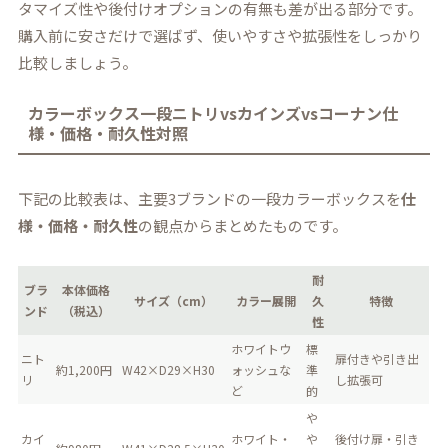
タマイズ性や後付けオプションの有無も差が出る部分です。
購入前に安さだけで選ばず、使いやすさや拡張性をしっかり
比較しましょう。
カラーボックス一段ニトリvsカインズvsコーナン仕
様・価格・耐久性対照
下記の比較表は、主要3ブランドの一段カラーボックスを
仕
様・価格・耐久性
の観点からまとめたものです。
耐
ブラ
本体価格
サイズ（cm）
カラー展開
久
特徴
ンド
（税込）
性
ホワイトウ
標
ニト
扉付きや引き出
約1,200円
W42×D29×H30
ォッシュな
準
リ
し拡張可
ど
的
や
カイ
ホワイト・
や
後付け扉・引き