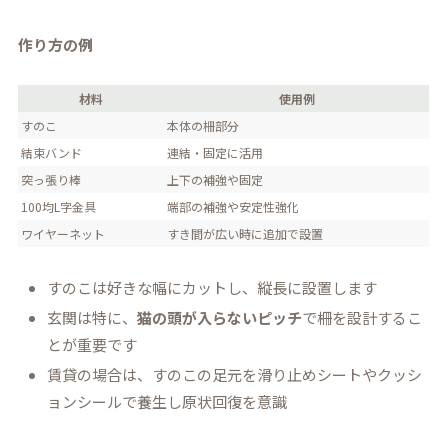
作り方の例
材料
使用例
すのこ
本体の柵部分
結束バンド
連結・固定に活用
突っ張り棒
上下の補強や固定
100均L字金具
端部の補強や安定性強化
ワイヤーネット
すき間が広い時に追加で設置
すのこは好きな幅にカットし、縦長に設置します
玄関は特に、
猫の頭が入らないピッチ
で柵を設計するこ
とが重要です
賃貸の場合は、すのこの足元を滑り止めシートやクッシ
ョンシールで養生し原状回復を意識