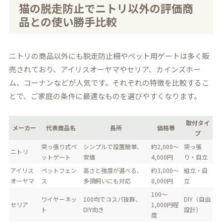
猫の脱走防止でニトリ以外の評価商
品との使い勝手比較
ニトリの商品以外にも脱走防止柵やペット用ゲートは多く販
売されており、アイリスオーヤマやセリア、カインズホー
ム、コーナンなどが人気です。それぞれの特徴を比較するこ
とで、ご家庭の条件に最適なものを選びやすくなります。
取付タイ
メーカー
代表商品名
長所
価格帯
プ
突っ張り式ペ
シンプルで設置簡単、
約2,000～
突っ張
ニトリ
ットゲート
安価
4,000円
り・自立
アイリス
ペットフェン
高さと強度が選べる、
約3,000～
組立・自
オーヤマ
ス
多頭飼いにも対応
8,000円
立
100～
ワイヤーネッ
100均でコスパ抜群、
DIY（自由
セリア
1,000円程
ト
DIY向き
設計）
度