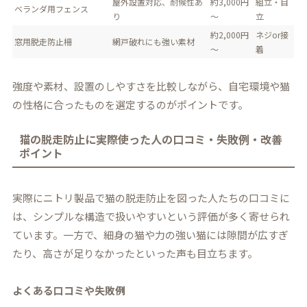
屋外設置対応、耐候性あ
約3,000円
組立・自
ベランダ用フェンス
り
～
立
約2,000円
ネジor接
窓用脱走防止柵
網戸破れにも強い素材
～
着
強度や素材、設置のしやすさを比較しながら、自宅環境や猫
の性格に合ったものを選定するのがポイントです。
猫の脱走防止に実際使った人の口コミ・失敗例・改善
ポイント
実際にニトリ製品で猫の脱走防止を図った人たちの口コミに
は、シンプルな構造で扱いやすいという評価が多く寄せられ
ています。一方で、細身の猫や力の強い猫には隙間が広すぎ
たり、高さが足りなかったといった声も目立ちます。
よくある口コミや失敗例