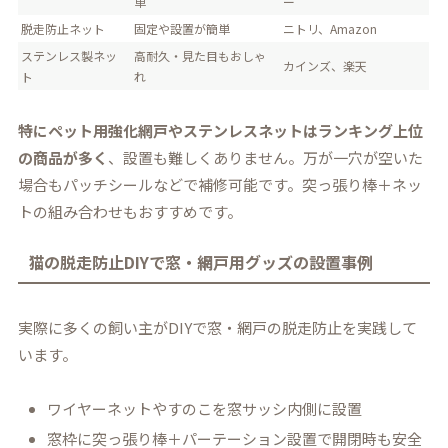
単
ー
脱走防止ネット
固定や設置が簡単
ニトリ、Amazon
ステンレス製ネッ
高耐久・見た目もおしゃ
カインズ、楽天
ト
れ
特にペット用強化網戸やステンレスネットはランキング上位
の商品が多く
、設置も難しくありません。万が一穴が空いた
場合もパッチシールなどで補修可能です。突っ張り棒＋ネッ
トの組み合わせもおすすめです。
猫の脱走防止DIYで窓・網戸用グッズの設置事例
実際に多くの飼い主がDIYで窓・網戸の脱走防止を実践して
います。
ワイヤーネットやすのこを窓サッシ内側に設置
窓枠に突っ張り棒＋パーテーション設置で開閉時も安全