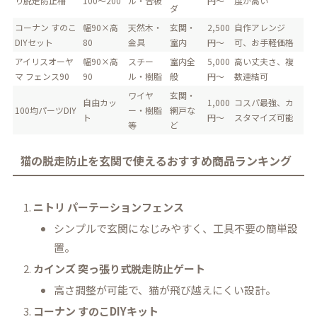
り脱走防止柵
100～200
ル・合板
円～
度が高い
ダ
コーナン すのこ
幅90×高
天然木・
玄関・
2,500
自作アレンジ
DIYセット
80
金具
室内
円～
可、お手軽価格
アイリスオーヤ
幅90×高
スチー
室内全
5,000
高い丈夫さ、複
マ フェンス90
90
ル・樹脂
般
円～
数連結可
ワイヤ
玄関・
自由カッ
1,000
コスパ最強、カ
100均パーツDIY
ー・樹脂
網戸な
ト
円～
スタマイズ可能
等
ど
猫の脱走防止を玄関で使えるおすすめ商品ランキング
ニトリ パーテーションフェンス
シンプルで玄関になじみやすく、工具不要の簡単設
置。
カインズ 突っ張り式脱走防止ゲート
高さ調整が可能で、猫が飛び越えにくい設計。
コーナン すのこDIYキット