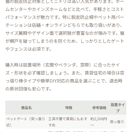
猫の脱走防止対策としてニトリは高い人気があります。ホー
ムセンターやカインズホームなどと比べて、手軽さとコスト
パフォーマンスが魅力です。特に脱走防止柵やペット用パー
テーションは店舗・オンラインどちらでも取り扱いがあり、
サイズ展開やデザイン面で選択肢が豊富なのが強みです。猫
が網戸を破ってしまうのを防ぐため、しっかりとしたゲート
やフェンスは必須です。
購入時は設置場所（玄関やベランダ、窓際）に合ったサイ
ズ・形状を必ず確認しましょう。また、賃貸住宅の場合は突
っ張り棒タイプや簡単DIY対応の商品を選ぶことで、退去時
の原状回復も安心です。
設置タイ
商品名
特徴
参考価格
プ
ペットゲート（突っ張り
工具不要で賃貸にもおす
約2,500円
突っ張り
式）
すめ
～