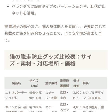
ベランダでは設置タイプのパーテーションや、転落防止
ネットを活用。
設置場所の幅や高さ、猫の身体能力を考慮し、必要に応じて
複数の対策を組み合わせることで、より安全性が高まりま
す。
猫の脱走防止グッズ比較表：サイ
ズ・素材・対応場所・価格
サイズ
推奨設
価格
製品名
主な素材
特長
（cm）
置場所
目安
ニトリ パーテー
幅60×高
スチー
玄関・
3,000
シンプルデザイ
ション型
90～130
ル・樹脂
室内
円～
ン、組立簡単
玄関・
カインズ 突っ張
幅70×高
スチー
4,000
高さ調整可、強
ベラン