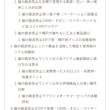
猫の脱走防止を玄関で実現する賃貸・広い・狭い場
所ごとの対応策
猫の脱走防止突っ張り棒・パーテーション設置法
猫の脱走防止100均・すのこ・ワイヤーネットな
ど低コストDIYアイデア
猫の脱走防止で網戸が破れない工夫と商品選び
猫の脱走防止DIYで窓・網戸用グッズの設置事例
猫の脱走防止にニトリ商品を活用した解説と使用者の
リアル体験談
猫の脱走防止でニトリの人気アイテム徹底解説と選
び方の注意点
猫の脱走防止に実際使った人の口コミ・失敗例・
改善ポイント
猫の脱走防止でニトリ以外の評価商品との使い勝手
比較
猫の脱走防止でアイリスオーヤマ・セリアの体験
評判
猫の脱走防止をDIYで実現｜100均・すのこ・ワイヤー