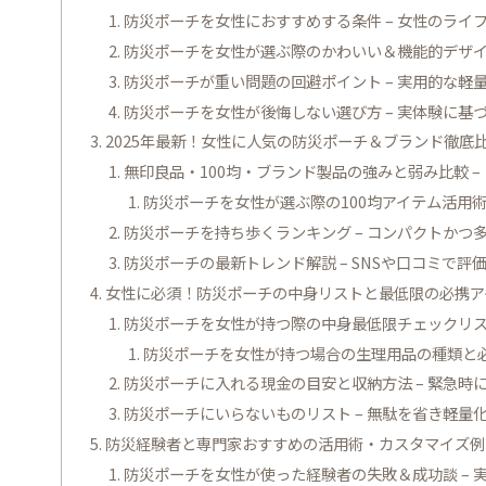
防災ポーチを女性におすすめする条件 – 女性のラ
防災ポーチを女性が選ぶ際のかわいい＆機能的デザイ
防災ポーチが重い問題の回避ポイント – 実用的な軽
防災ポーチを女性が後悔しない選び方 – 実体験に
2025年最新！女性に人気の防災ポーチ＆ブランド徹底
無印良品・100均・ブランド製品の強みと弱み比較 
防災ポーチを女性が選ぶ際の100均アイテム活用術
防災ポーチを持ち歩くランキング – コンパクトかつ
防災ポーチの最新トレンド解説 – SNSや口コミで
女性に必須！防災ポーチの中身リストと最低限の必携ア
防災ポーチを女性が持つ際の中身最低限チェックリス
防災ポーチを女性が持つ場合の生理用品の種類と必
防災ポーチに入れる現金の目安と収納方法 – 緊急時
防災ポーチにいらないものリスト – 無駄を省き軽量
防災経験者と専門家おすすめの活用術・カスタマイズ例
防災ポーチを女性が使った経験者の失敗＆成功談 –