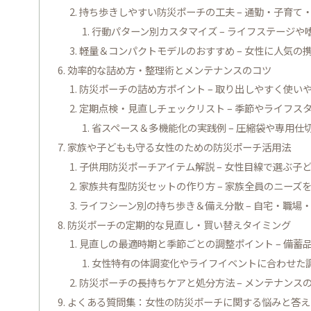
持ち歩きしやすい防災ポーチの工夫 – 通勤・子育て
行動パターン別カスタマイズ – ライフステージ
軽量＆コンパクトモデルのおすすめ – 女性に人気の
効率的な詰め方・整理術とメンテナンスのコツ
防災ポーチの詰め方ポイント – 取り出しやすく使い
定期点検・見直しチェックリスト – 季節やライフ
省スペース＆多機能化の実践例 – 圧縮袋や専用仕
家族や子どもも守る女性のための防災ポーチ活用法
子供用防災ポーチアイテム解説 – 女性目線で選ぶ子
家族共有型防災セットの作り方 – 家族全員のニーズ
ライフシーン別の持ち歩き＆備え分散 – 自宅・職場
防災ポーチの定期的な見直し・買い替えタイミング
見直しの最適時期と季節ごとの調整ポイント – 備蓄
女性特有の体調変化やライフイベントに合わせた調
防災ポーチの長持ちケアと処分方法 – メンテナンス
よくある質問集：女性の防災ポーチに関する悩みと答え