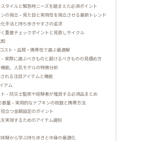
イフスタイルと緊急時ニーズを踏まえた必須ポイント
ンの両立 – 見た目と実用性を両立させる最新トレンド
量化手法と持ち歩きやすさの追求
基づく重要チェックポイントと見直しサイクル
比較
– コスト・品質・携帯性で選ぶ最適解
 – 実際に選ぶべきものと避けるべきものの見極め方
多機能、人気モデルの特徴分析
評価される注目アイテムと機能
イテム
ト – 防災士監修や経験者が推奨する必須品まとめ
要量 – 実用的なナプキンの枚数と携帯方法
に役立つ金額設定のポイント
化を実現するためのアイテム選別
 実体験から学ぶ持ち歩きと中身の最適化