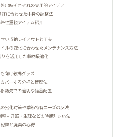
・外出時それぞれの実用的アイデア
や嗜好に合わせた中身の調整法
携帯性重視アイテム紹介
やすい収納レイアウトと工夫
スタイルの変化に合わせたメンテナンス方法
切りを活用した収納最適化
ども向け必携グッズ
をカバーする分担と管理法
・移動先での適切な備蓄配置
品の劣化対策や季節特有ニーズの反映
整 – 妊娠・生理などの時期別対応法
の秘訣と廃棄の心得