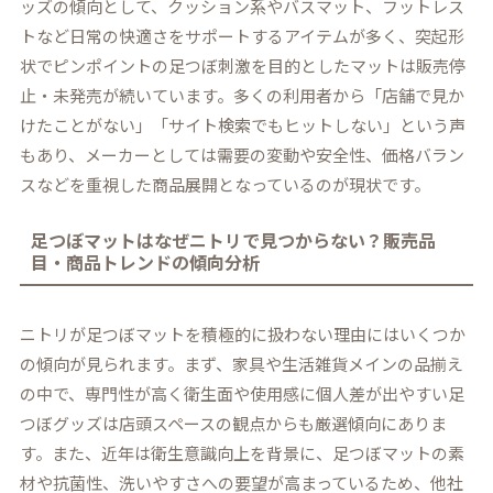
ッズの傾向として、クッション系やバスマット、フットレス
トなど日常の快適さをサポートするアイテムが多く、突起形
状でピンポイントの足つぼ刺激を目的としたマットは販売停
止・未発売が続いています。多くの利用者から「店舗で見か
けたことがない」「サイト検索でもヒットしない」という声
もあり、メーカーとしては需要の変動や安全性、価格バラン
スなどを重視した商品展開となっているのが現状です。
足つぼマットはなぜニトリで見つからない？販売品
目・商品トレンドの傾向分析
ニトリが足つぼマットを積極的に扱わない理由にはいくつか
の傾向が見られます。まず、家具や生活雑貨メインの品揃え
の中で、専門性が高く衛生面や使用感に個人差が出やすい足
つぼグッズは店頭スペースの観点からも厳選傾向にありま
す。また、近年は衛生意識向上を背景に、足つぼマットの素
材や抗菌性、洗いやすさへの要望が高まっているため、他社