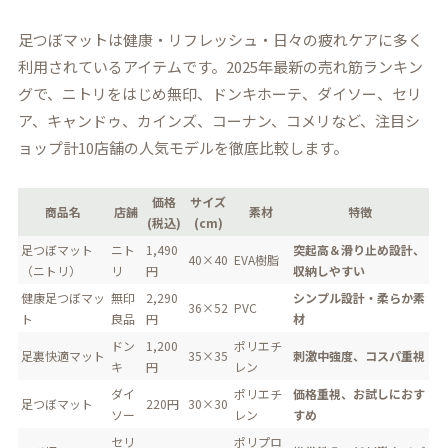
足つぼマットは健康・リフレッシュ・日々の疲れケアに多く
利用されているアイテムです。2025年最新の売れ筋ランキン
グで、ニトリをはじめ無印、ドンキホーテ、ダイソー、セリ
ア、キャンドゥ、カインズ、コーナン、コメリなど、注目シ
ョップ計10店舗の人気モデルを徹底比較します。
価格
サイズ
商品名
店舗
素材
特徴
(税込)
(cm)
足つぼマット
ニト
1,490
突起高＆滑り止め設計、
40×40
EVA樹脂
（ニトリ）
リ
円
収納しやすい
健康足つぼマッ
無印
2,290
シンプル設計・柔らか素
36×52
PVC
ト
良品
円
材
ドン
1,200
ポリエチ
足裏快適マット
35×35
刺激中強度、コスパ重視
キ
円
レン
ダイ
ポリエチ
価格重視、お試しにおす
足つぼマット
220円
30×30
ソー
レン
すめ
セリ
ポリプロ