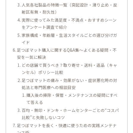
人気各社製品の特徴一覧（突起設計・滑り止め・反
射区有無・耐久性）
実際に使ってみた満足度・不満点・おすすめシーン
をアンケート調査で紹介
家族構成・年齢層・生活スタイルごとの選び分けガ
イド
足つぼマット購入に関するQ&A集～よくある疑問・不
安を一気に解決
どの店舗で買うべき？取り寄せ・送料・返品（キャ
ンセル）ポリシー比較
足つぼマットの痛み・効果がない・症状悪化時の対
処法と専門医療への相談目安
購入後の掃除・保管・メンテナンスの疑問にすべ
て答える
百均・無印・ドンキ・ホームセンターごとの“コスパ
比較”と失敗しないコツ
足つぼマットを長く・快適に使うための実践メンテナ
ンス術