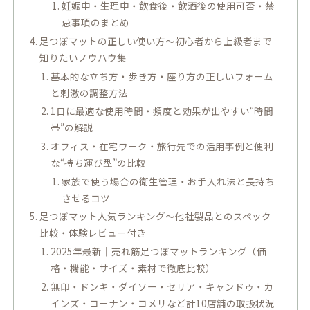
妊娠中・生理中・飲食後・飲酒後の使用可否・禁
忌事項のまとめ
足つぼマットの正しい使い方～初心者から上級者まで
知りたいノウハウ集
基本的な立ち方・歩き方・座り方の正しいフォーム
と刺激の調整方法
1日に最適な使用時間・頻度と効果が出やすい“時間
帯”の解説
オフィス・在宅ワーク・旅行先での活用事例と便利
な“持ち運び型”の比較
家族で使う場合の衛生管理・お手入れ法と長持ち
させるコツ
足つぼマット人気ランキング～他社製品とのスペック
比較・体験レビュー付き
2025年最新｜売れ筋足つぼマットランキング（価
格・機能・サイズ・素材で徹底比較）
無印・ドンキ・ダイソー・セリア・キャンドゥ・カ
インズ・コーナン・コメリなど計10店舗の取扱状況