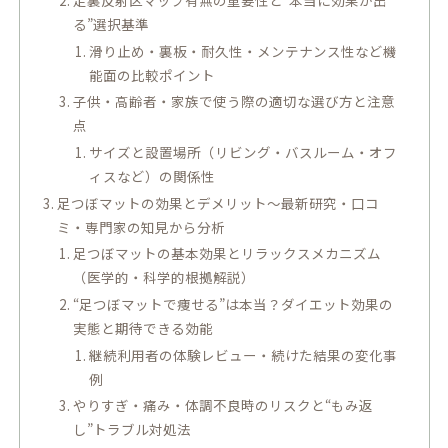
る”選択基準
滑り止め・裏板・耐久性・メンテナンス性など機
能面の比較ポイント
子供・高齢者・家族で使う際の適切な選び方と注意
点
サイズと設置場所（リビング・バスルーム・オフ
ィスなど）の関係性
足つぼマットの効果とデメリット～最新研究・口コ
ミ・専門家の知見から分析
足つぼマットの基本効果とリラックスメカニズム
（医学的・科学的根拠解説）
“足つぼマットで痩せる”は本当？ダイエット効果の
実態と期待できる効能
継続利用者の体験レビュー・続けた結果の変化事
例
やりすぎ・痛み・体調不良時のリスクと“もみ返
し”トラブル対処法