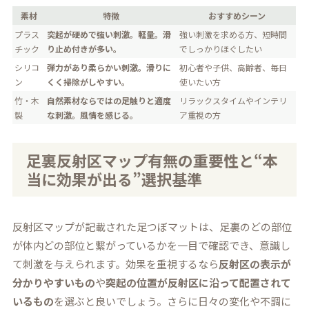
素材
特徴
おすすめシーン
プラス
突起が硬めで強い刺激。軽量。滑
強い刺激を求める方、短時間
チック
り止め付きが多い。
でしっかりほぐしたい
シリコ
弾力があり柔らかい刺激。滑りに
初心者や子供、高齢者、毎日
ン
くく掃除がしやすい。
使いたい方
竹・木
自然素材ならではの足触りと適度
リラックスタイムやインテリ
製
な刺激。風情を感じる。
ア重視の方
足裏反射区マップ有無の重要性と“本
当に効果が出る”選択基準
反射区マップが記載された足つぼマットは、足裏のどの部位
が体内どの部位と繋がっているかを一目で確認でき、意識し
て刺激を与えられます。効果を重視するなら
反射区の表示が
分かりやすいもの
や
突起の位置が反射区に沿って配置されて
いるもの
を選ぶと良いでしょう。さらに日々の変化や不調に