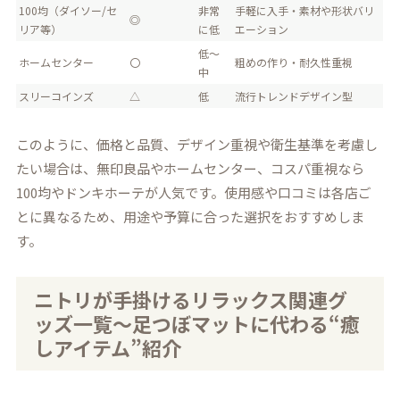
100均（ダイソー/セ
非常
手軽に入手・素材や形状バリ
◎
リア等）
に低
エーション
低～
ホームセンター
〇
粗めの作り・耐久性重視
中
スリーコインズ
△
低
流行トレンドデザイン型
このように、価格と品質、デザイン重視や衛生基準を考慮し
たい場合は、無印良品やホームセンター、コスパ重視なら
100均やドンキホーテが人気です。使用感や口コミは各店ご
とに異なるため、用途や予算に合った選択をおすすめしま
す。
ニトリが手掛けるリラックス関連グ
ッズ一覧～足つぼマットに代わる“癒
しアイテム”紹介