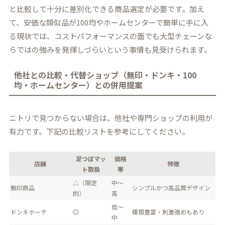
と比較して十分に差別化できる商品選定が必要です。加え
て、安価な類似品が100均やホームセンターで簡単に手に入
る現状では、コストパフォーマンスの面でも大型チェーンな
らではの強みを発揮しづらいという事情も見受けられます。
他社との比較・代替ショップ（無印・ドンキ・100
均・ホームセンター）との併用提案
ニトリで見つからない場合は、他社や専門ショップの利用が
有力です。下記の比較リストを参考にしてください。
足つぼマッ
価格
店舗
特徴
ト取扱
帯
△（限定
中～
無印良品
シンプルかつ高品質デザイン
的）
高
低～
ドンキホーテ
◎
種類豊富・刺激強めもあり
中