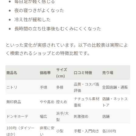
毎日足が軽く感じる
夜の寝つきがよくなった
冷え性が緩和した
長時間の立ち仕事後もむくみにくくなった
といった変化が実感されています。以下の比較表は実際によ
く検索されるショップとの特徴比較です。
サイズ
商品名
価格帯
口コミ特徴
売り場
(cm)
品質・コスパ高
ニトリ
手頃
多様
全国店舗・通販
評価
ナチュラル素材
店舗・ネットス
無印良品
やや高め
控えめ
重視
トア
派手/大
ドンキホーテ
幅広
刺激強め
店舗
型
100均（ダイソー
非常に安
小型
手軽・入門向き
各100均
ほか）
い