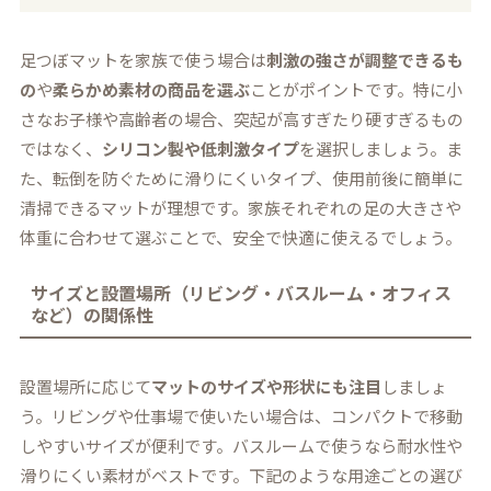
足つぼマットを家族で使う場合は
刺激の強さが調整できるも
の
や
柔らかめ素材の商品を選ぶ
ことがポイントです。特に小
さなお子様や高齢者の場合、突起が高すぎたり硬すぎるもの
ではなく、
シリコン製や低刺激タイプ
を選択しましょう。ま
た、転倒を防ぐために滑りにくいタイプ、使用前後に簡単に
清掃できるマットが理想です。家族それぞれの足の大きさや
体重に合わせて選ぶことで、安全で快適に使えるでしょう。
サイズと設置場所（リビング・バスルーム・オフィス
など）の関係性
設置場所に応じて
マットのサイズや形状にも注目
しましょ
う。リビングや仕事場で使いたい場合は、コンパクトで移動
しやすいサイズが便利です。バスルームで使うなら耐水性や
滑りにくい素材がベストです。下記のような用途ごとの選び