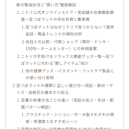
新の取扱状況と“買い方”徹底解説
ニトリ公式オンラインストア・実店舗の在庫徹底調
査～足つぼマットの存在有無と裏事情
足つぼマットはなぜニトリで見つからない？販売
品目・商品トレンドの傾向分析
他社との比較・代替ショップ（無印・ドンキ・
100均・ホームセンター）との併用提案
ニトリが手掛けるリラックス関連グッズ一覧～足つ
ぼマットに代わる“癒しアイテム”紹介
他の健康グッズ・バスマット・フットケア製品と
の使い分け実例
足つぼマットの種類と正しい選び方～突起・素材・サ
イズ・反射区の基本から知る
足裏の刺激方法ごとの違い（突起の高さ・形状・配
置パターン解説）
プラスチック・シリコン・竹・木製それぞれの質
感・刺激度とおすすめシーン
足裏反射区マップ有無の重要性と“本当に効果が出